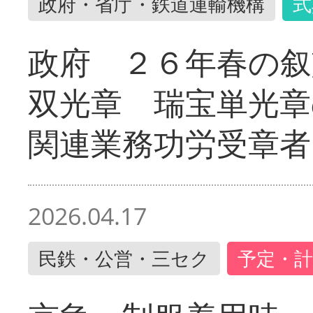
政府・省庁・鉄道運輸機構
式
政府 ２６年春の叙
双光章 瑞宝単光章
関連業務功労受章者
2026.04.17
民鉄・公営・三セク
予定・計