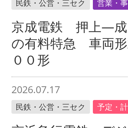
民鉄・公営・三セク
営業・事
京成電鉄 押上―成
の有料特急 車両形
００形
2026.07.17
民鉄・公営・三セク
予定・計