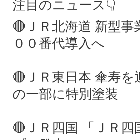
注目のニュース👇
🔴ＪＲ北海道 新型
００番代導入へ
🔴ＪＲ東日本 傘寿
の一部に特別塗装
🔴ＪＲ四国 「ＪＲ