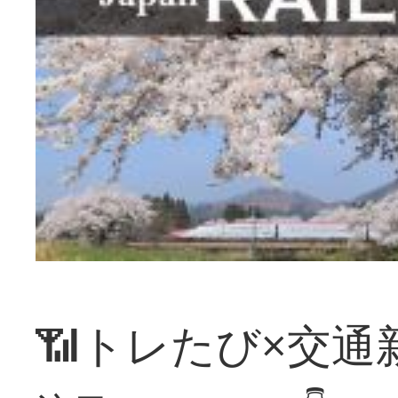
📶トレたび×交通