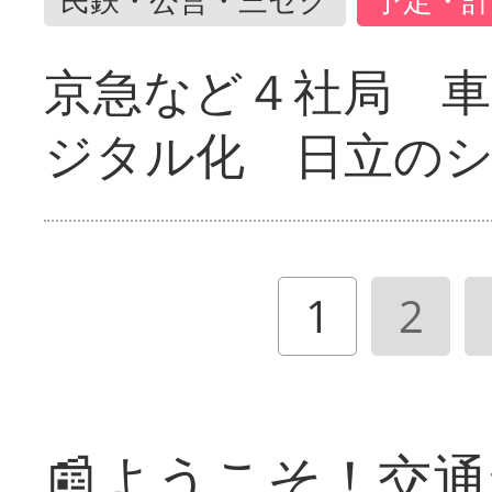
京急など４社局 
ジタル化 日立の
1
2
📰ようこそ！交