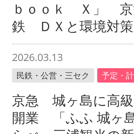
ｂｏｏｋ Ｘ」 京
鉄 ＤＸと環境対策
2026.03.13
民鉄・公営・三セク
予定・計
京急 城ヶ島に高級
開業 「ふふ 城ヶ島