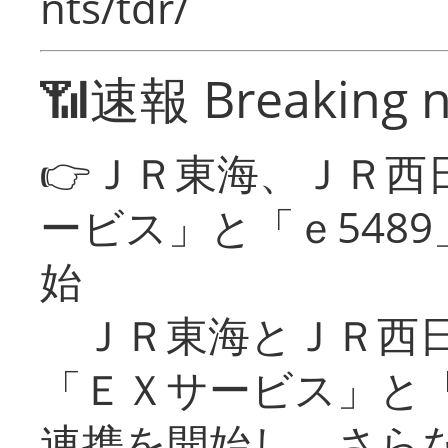
nts/tdr/
📶速報 Breaking 
👉ＪＲ東海、ＪＲ西
ービス」と「ｅ548
始
ＪＲ東海とＪＲ西日
「ＥＸサービス」と「
連携を開始し、さら