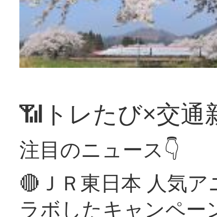
📶トレたび×交通
注目のニュース👇
🔴ＪＲ東日本 人気
ラボしたキャンペー