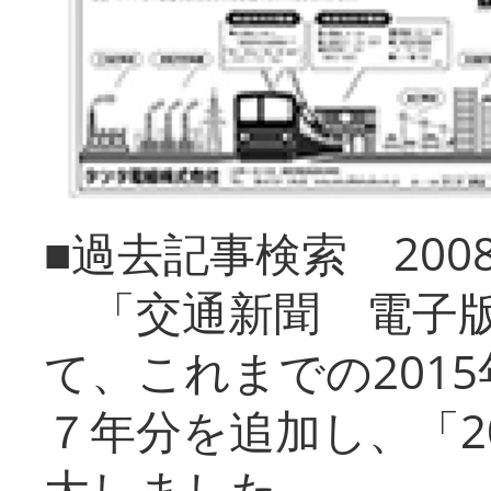
■過去記事検索 20
「交通新聞 電子版
て、これまでの201
７年分を追加し、「2
大しました