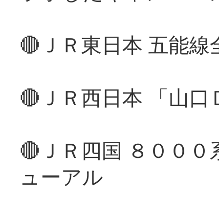
🔴ＪＲ東日本 五能
🔴ＪＲ西日本 「山
🔴ＪＲ四国 ８００
ューアル