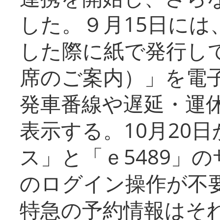
した。９月15日には
した際に紙で発行し
席のご案内）」を電
発車番線や遅延・運
表示する。10月20
ス」と「ｅ5489」
のログイン操作が不
特急の予約情報はそ