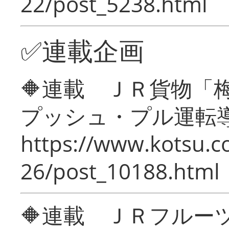
22/post_5238.html
✅連載企画
🔶連載 ＪＲ貨物
プッシュ・プル運転
https://www.kotsu.c
26/post_10188.html
🔶連載 ＪＲフルー