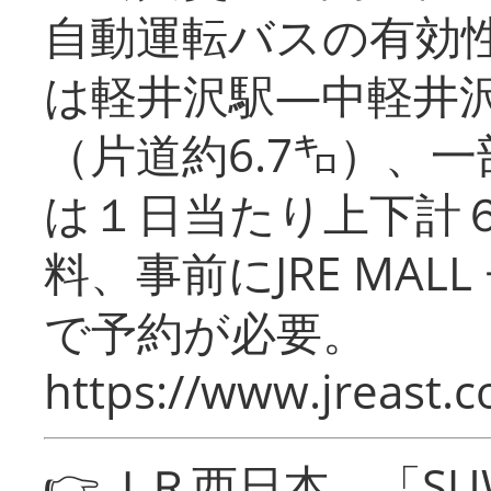
自動運転バスの有効
は軽井沢駅―中軽井
（片道約6.7㌔）、
は１日当たり上下計
料、事前にJRE MA
で予約が必要。
https://www.jreast.co
👉ＪＲ西日本 「SU