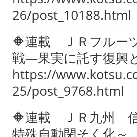
26/post_10188.html
🔶連載 ＪＲフルー
戦―果実に託す復興
https://www.kotsu.c
25/post_9768.html
🔶連載 ＪＲ九州 
特殊自動閉そく化～