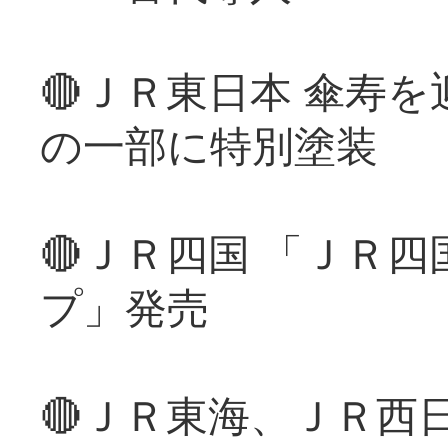
🔴ＪＲ東日本 傘寿
の一部に特別塗装
🔴ＪＲ四国 「ＪＲ
プ」発売
🔴ＪＲ東海、ＪＲ西