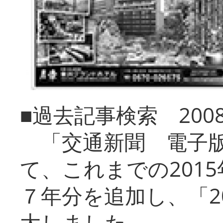
■過去記事検索 20
「交通新聞 電子版
て、これまでの201
７年分を追加し、「2
大しました