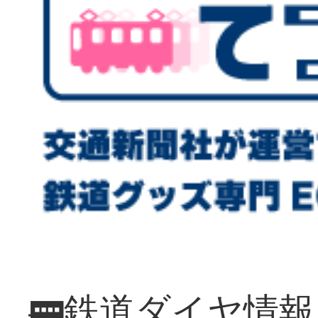
🚃鉄道ダイヤ情