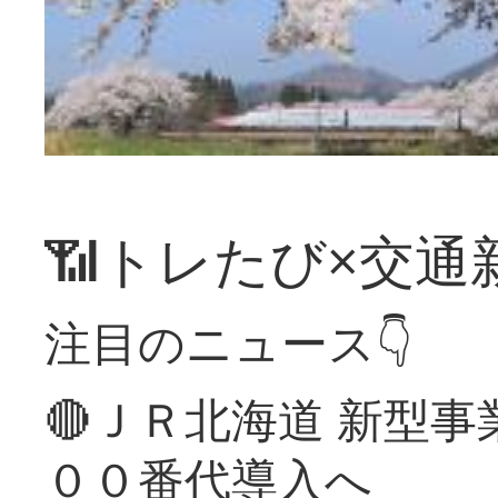
📶トレたび×交通
注目のニュース👇
🔴ＪＲ北海道 新型
００番代導入へ