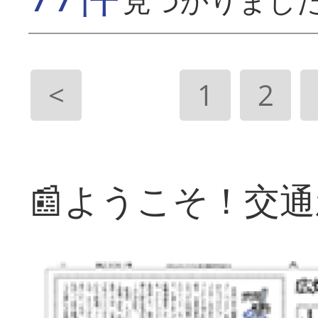
見つかりまし
<
1
2
📰ようこそ！交