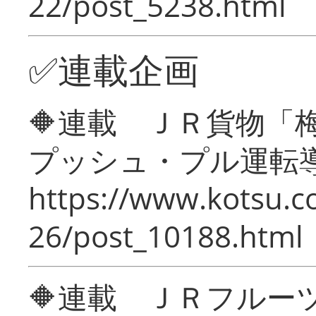
22/post_5238.html
✅連載企画
🔶連載 ＪＲ貨物
プッシュ・プル運転
https://www.kotsu.c
26/post_10188.html
🔶連載 ＪＲフルー