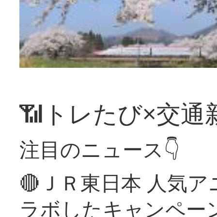
📶トレたび×交通
注目のニュース👇
🔴ＪＲ東日本 人気
ラボしたキャンペー