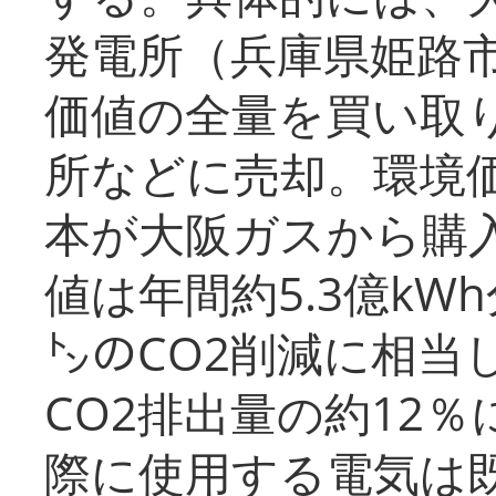
発電所（兵庫県姫路
価値の全量を買い取
所などに売却。環境
本が大阪ガスから購
値は年間約5.3億kW
㌧のCO2削減に相当
CO2排出量の約12
際に使用する電気は