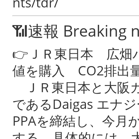
nts/tdr/
📶速報 Breaking 
👉ＪＲ東日本 広畑
値を購入 CO2排出
ＪＲ東日本と大阪ガ
であるDaigas エ
PPAを締結し、今月
する。具体的には、