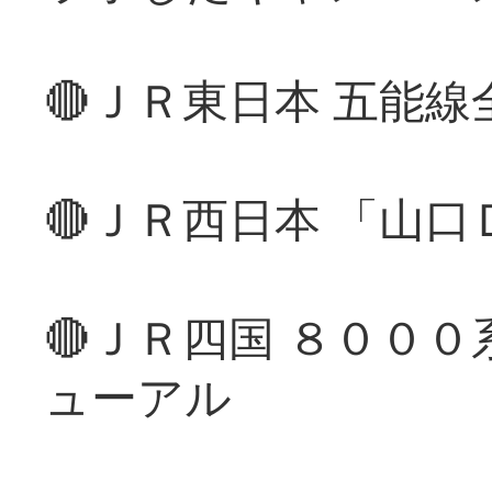
🔴ＪＲ東日本 五能
🔴ＪＲ西日本 「山
🔴ＪＲ四国 ８００
ューアル