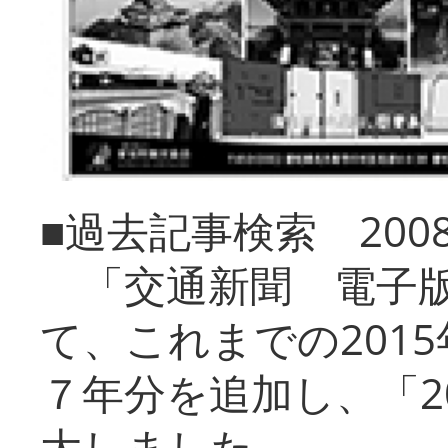
■過去記事検索 20
「交通新聞 電子版
て、これまでの201
７年分を追加し、「2
大しました