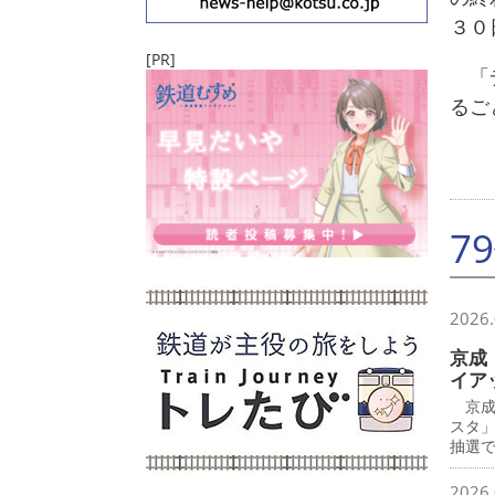
３０
[PR]
「デ
るご
7
2026.
京成
イア
京成
スタ
抽選で
2026.