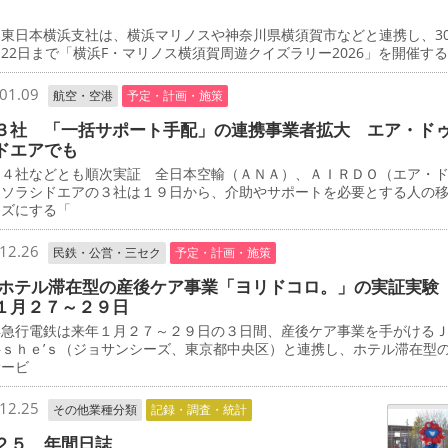
東日本横浜支社は、横浜マリノスや神奈川県横須賀市などと連携し、3
22日まで「横浜F・マリノス横須賀周遊クイズラリー2026」を開催す
01.09
航空・空港
予定・計画・施策
３社 「一括サポート手配」の連携事業者拡大 エア・ド
ドエアでも
４社などとも順次実証 全日本空輸（ＡＮＡ）、ＡＩＲＤＯ（エア・
、ソラシドエアの３社は１９日から、介助やサポートを必要とする人の
ーズにする「
12.26
民鉄・公営・三セク
予定・計画・施策
 ホテル滞在型の産後ケア事業「ヨリドコロ。」の実証実験
１月２７～２９日
急行電鉄は来年１月２７～２９日の３日間、産後ケア事業を手がける
―ｓｈｅ’ｓ（ジョサンシーズ、東京都中央区）と連携し、ホテル滞在型
サービ
12.25
その他業種分類
記録・調査・統計
２５ 年間日誌