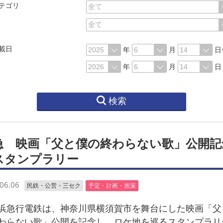
テゴリ
載日
年
月
日
年
月
日
検索
急 映画「父と僕の終わらない歌」公開記
スタンプラリー
06.06
民鉄・公営・三セク
予定・計画・施策
急行電鉄は、神奈川県横須賀市を舞台にした映画「父
わらない歌」公開を記念し、ロケ地を巡るスタンプラリ