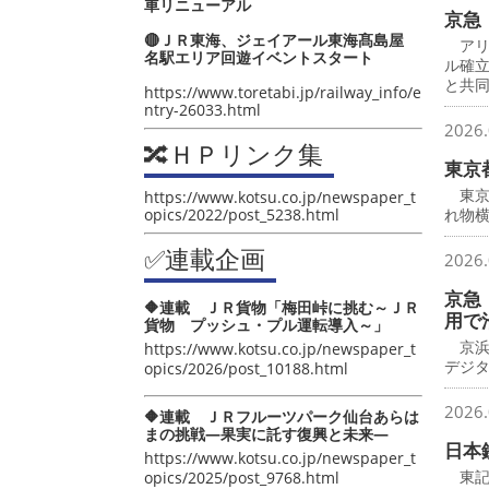
車リニューアル
京急
🔴ＪＲ東海、ジェイアール東海髙島屋
アリ
名駅エリア回遊イベントスタート
ル確
と共
https://www.toretabi.jp/railway_info/e
ntry-26033.html
2026.
🔀ＨＰリンク集
東京
東京
https://www.kotsu.co.jp/newspaper_t
opics/2022/post_5238.html
れ物横
✅連載企画
2026.
京急
🔶連載 ＪＲ貨物「梅田峠に挑む～ＪＲ
用で
貨物 プッシュ・プル運転導入～」
京浜
https://www.kotsu.co.jp/newspaper_t
デジ
opics/2026/post_10188.html
2026.
🔶連載 ＪＲフルーツパーク仙台あらは
まの挑戦―果実に託す復興と未来―
日本
https://www.kotsu.co.jp/newspaper_t
東記
opics/2025/post_9768.html