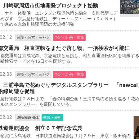
 川崎駅周辺市街地開発プロジェクト始動
ーナと一体整備 エンタメと環境施策を融合 次世代型モデ
立めざす 京浜急行電鉄は、ディー・エヌ・エー（ＤｅＮＡ）
同で進める京急川崎駅周辺の大規模開発
02.12
民鉄・公営・三セク
予定・計画・施策
都交通局 相直運転をまたぐ落し物、一括検索が可能に
都交通局は京成電鉄、京急電鉄と連携し、相互直通運転区間を網羅す
断検索サービスを16日から開始する。
02.06
民鉄・公営・三セク
予定・計画・施策
 三浦半島で花めぐりデジタルスタンプラリー 「newcal
沿線周遊を促進
急行電鉄は２８日まで、「春の特別企画！三浦半島の名所を巡る！花
タルスタンプラリー」を展開している。
02.02
運輸関連団体
式典・表彰
鉄道運転協会 創立６７年記念式典
念賞に広島電鉄 日本鉄道運転協会は１月２９日、東京・飯田橋の