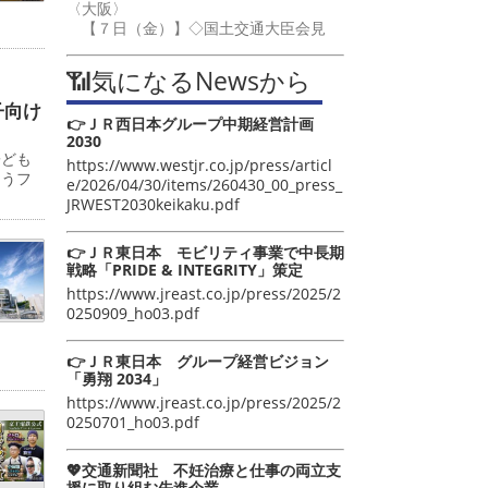
〈大阪〉
【７日（金）】◇国土交通大臣会見
📶気になるNewsから
子向け
👉ＪＲ西日本グループ中期経営計画
2030
子ども
https://www.westjr.co.jp/press/articl
ゅうフ
e/2026/04/30/items/260430_00_press_
JRWEST2030keikaku.pdf
👉ＪＲ東日本 モビリティ事業で中長期
戦略「PRIDE & INTEGRITY」策定
https://www.jreast.co.jp/press/2025/2
0250909_ho03.pdf
👉ＪＲ東日本 グループ経営ビジョン
「勇翔 2034」
https://www.jreast.co.jp/press/2025/2
0250701_ho03.pdf
💖交通新聞社 不妊治療と仕事の両立支
援に取り組む先進企業