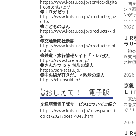
https://www.kotsu.co.jp/service/digita
関東
l_contents/tdr/
ン企
🔵ＪＲガゼット
ンが
https://www.kotsu.co.jp/products/gaz
ette/
🔵こどものほん
2026.
https://www.kotsu.co.jp/products/kid
s/
ＪＲ
🔵交通新聞社新書
ラリ
https://www.kotsu.co.jp/products/shi
nsho/
神奈
🔵鉄道・旅行情報サイト「トレたび」
Ｒ東
https://www.toretabi.jp/
ス横
🔵さんたつ ｂｙ 散歩の達人
https://san-tatsu.jp/
2026.
🔵中央線が好きだ。 × 散歩の達人
https://chuosuki.jp/
京急
👆おしえて！ 電子版
Ｌｉ
京浜
交通新聞電子版サービスについてご紹介
スを
で「
https://www.kotsu.co.jp/newspaper_t
opics/2021/post_4048.html
2026.
ＪＲ