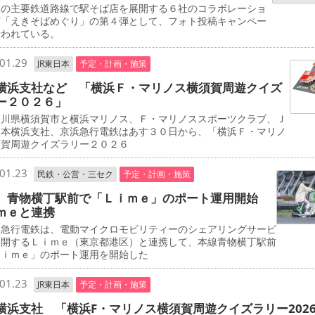
の主要鉄道路線で駅そば店を展開する６社のコラボレーショ
画「えきそばめぐり」の第４弾として、フォト投稿キャンペー
行われている。
01.29
JR東日本
予定・計画・施策
横浜支社など 「横浜Ｆ・マリノス横須賀周遊クイズ
ー２０２６」
川県横須賀市と横浜マリノス、Ｆ・マリノススポーツクラブ、Ｊ
日本横浜支社、京浜急行電鉄はあす３０日から、「横浜Ｆ・マリノ
須賀周遊クイズラリー２０２６
01.23
民鉄・公営・三セク
予定・計画・施策
 青物横丁駅前で「Ｌｉｍｅ」のポート運用開始
ｍｅと連携
急行電鉄は、電動マイクロモビリティーのシェアリングサービ
展開するＬｉｍｅ（東京都港区）と連携して、本線青物横丁駅前
Ｌｉｍｅ」のポート運用を開始した
01.23
JR東日本
予定・計画・施策
横浜支社 「横浜F・マリノス横須賀周遊クイズラリー202