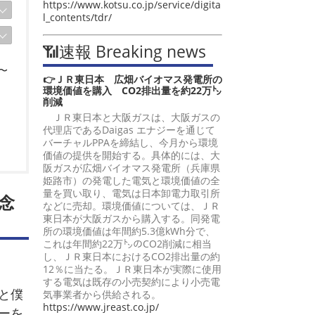
https://www.kotsu.co.jp/service/digita
l_contents/tdr/
📶速報 Breaking news
〜
👉ＪＲ東日本 広畑バイオマス発電所の
環境価値を購入 CO2排出量を約22万㌧
削減
ＪＲ東日本と大阪ガスは、大阪ガスの
代理店であるDaigas エナジーを通じて
バーチャルPPAを締結し、今月から環境
価値の提供を開始する。具体的には、大
阪ガスが広畑バイオマス発電所（兵庫県
姫路市）の発電した電気と環境価値の全
量を買い取り、電気は日本卸電力取引所
念
などに売却。環境価値については、ＪＲ
東日本が大阪ガスから購入する。同発電
所の環境価値は年間約5.3億kWh分で、
これは年間約22万㌧のCO2削減に相当
し、ＪＲ東日本におけるCO2排出量の約
12％に当たる。ＪＲ東日本が実際に使用
する電気は既存の小売契約により小売電
と僕
気事業者から供給される。
https://www.jreast.co.jp/
ーを