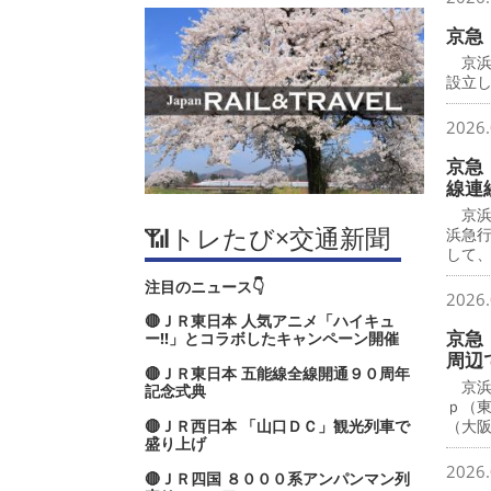
京急
京浜
設立し
2026.
京急
線連
京浜
📶トレたび×交通新聞
浜急
して
注目のニュース👇
2026.
🔴ＪＲ東日本 人気アニメ「ハイキュ
京急
ー‼」とコラボしたキャンペーン開催
周辺
🔴ＪＲ東日本 五能線全線開通９０周年
京浜
記念式典
ｐ（
🔴ＪＲ西日本 「山口ＤＣ」観光列車で
（大
盛り上げ
2026.
🔴ＪＲ四国 ８０００系アンパンマン列