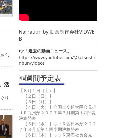
Narration by
動画制作会社VIDWE
B
👉「過去の動画ニュース」
るお忘
https://www.youtube.com/@kotsushi
nbun/videos
🆕週間予定表
」活
【８月１日（土）】
【２日（日）】
めぐり
【３日（月）】
【４日（火）】◇国土交通大臣会見◇
ＪＲ九州が２０２７年３月期第１四半期
決算発表
【５日（水）】◇ＪＲ西日本が２０２
７年３月期第１四半期決算発表
【６日（木）】◇ＪＲ東海社長会見