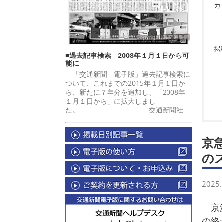
カ
掲
■過去記事検索 2008年１月１日から可
能に
「交通新聞 電子版」過去記事検索に
ついて、これまでの2015年１月１日か
ら、新たに７年分を追加し、「2008年
１月１日から」に拡大しまし
た。 交通新聞社
京
の
2025.
京浜
の終