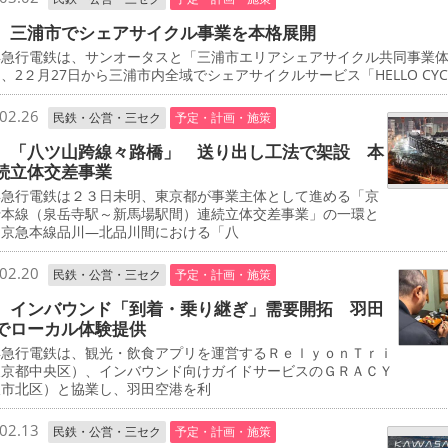
 三浦市でシェアサイクル事業を本格展開
急行電鉄は、サンオータスと「三浦市エリアシェアサイクル共同事業
、2２月27日から三浦市内全域でシェアサイクルサービス「HELLO CYCL
02.26
民鉄・公営・三セク
予定・計画・施策
 「八ツ山跨線々路橋」 送り出し工法で架設 本
続立体交差事業
急行電鉄は２３日未明、東京都が事業主体として進める「京
行本線（泉岳寺駅～新馬場駅間）連続立体交差事業」の一環と
、京急本線品川―北品川間における「八
02.20
民鉄・公営・三セク
予定・計画・施策
 インバウンド「到着・乗り継ぎ」需要開拓 羽田
でローカル体験提供
急行電鉄は、観光・飲食アプリを運営するＲｅｌｙｏｎＴｒｉ
東京都中央区）、インバウンド向けガイドサービスのＧＲＡＣＹ
阪市北区）と協業し、羽田空港を利
02.13
民鉄・公営・三セク
予定・計画・施策