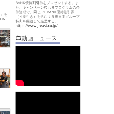
BANK優待割引券をプレゼントする。ま
た、キャンペーン後も各プログラムの条
件達成で、同じJRE BANK優待割引券
体」を
（４割引き）を含むＪＲ東日本グループ
IN
特典を継続して進呈する。
https://www.jreast.co.jp/
📺動画ニュース