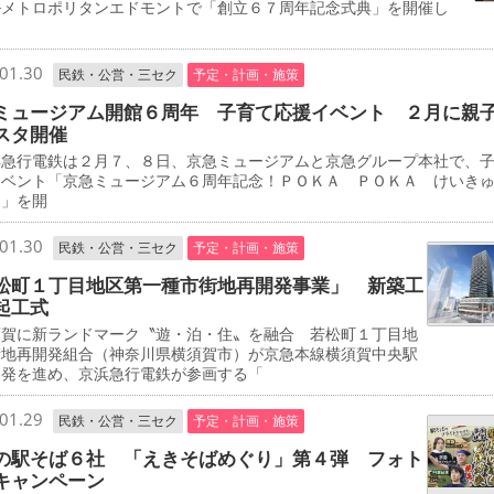
ルメトロポリタンエドモントで「創立６７周年記念式典」を開催し
01.30
民鉄・公営・三セク
予定・計画・施策
ミュージアム開館６周年 子育て応援イベント ２月に親
スタ開催
急行電鉄は２月７、８日、京急ミュージアムと京急グループ本社で、
イベント「京急ミュージアム６周年記念！ＰＯＫＡ ＰＯＫＡ けいき
タ」を開
01.30
民鉄・公営・三セク
予定・計画・施策
松町１丁目地区第一種市街地再開発事業」 新築工
起工式
賀に新ランドマーク〝遊・泊・住〟を融合 若松町１丁目地
街地再開発組合（神奈川県横須賀市）が京急本線横須賀中央駅
開発を進め、京浜急行電鉄が参画する「
01.29
民鉄・公営・三セク
予定・計画・施策
の駅そば６社 「えきそばめぐり」第４弾 フォト
キャンペーン