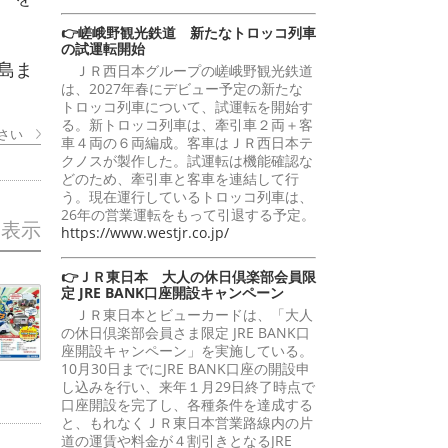
👉嵯峨野観光鉄道 新たなトロッコ列車
の試運転開始
島ま
ＪＲ西日本グループの嵯峨野観光鉄道
は、2027年春にデビュー予定の新たな
トロッコ列車について、試運転を開始す
る。新トロッコ列車は、牽引車２両＋客
さい
車４両の６両編成。客車はＪＲ西日本テ
クノスが製作した。試運転は機能確認な
どのため、牽引車と客車を連結して行
う。現在運行しているトロッコ列車は、
26年の営業運転をもって引退する予定。
を表示
https://www.westjr.co.jp/
👉ＪＲ東日本 大人の休日倶楽部会員限
定 JRE BANK口座開設キャンペーン
ＪＲ東日本とビューカードは、「大人
の休日倶楽部会員さま限定 JRE BANK口
座開設キャンペーン」を実施している。
10月30日までにJRE BANK口座の開設申
し込みを行い、来年１月29日終了時点で
口座開設を完了し、各種条件を達成する
と、もれなくＪＲ東日本営業路線内の片
道の運賃や料金が４割引きとなるJRE