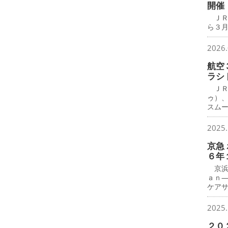
開催
ＪＲ
ら３月
2026.
航空
ラシ
ＪＲ
ゥ）
スム
2025.
京急
６年
京浜
ａｎ
ケア
2025.
２０