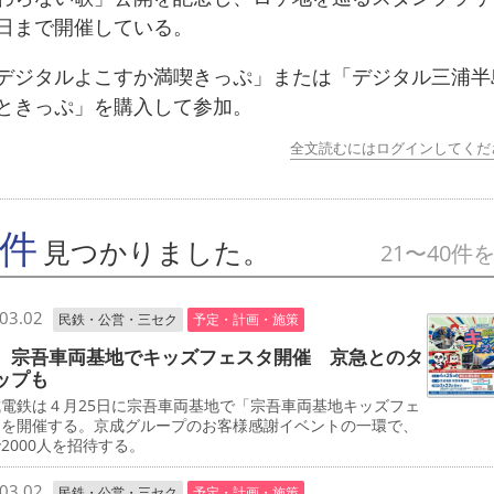
日まで開催している。
ジタルよこすか満喫きっぷ」または「デジタル三浦半
ときっぷ」を購入して参加。
全文読むにはログインしてくだ
9件
見つかりました。
21〜40件
03.02
民鉄・公営・三セク
予定・計画・施策
 宗吾車両基地でキッズフェスタ開催 京急とのタ
ップも
電鉄は４月25日に宗吾車両基地で「宗吾車両基地キッズフェ
」を開催する。京成グループのお客様感謝イベントの一環で、
2000人を招待する。
03.02
民鉄・公営・三セク
予定・計画・施策