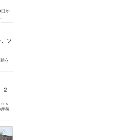
0日か
る。
ゥ、ソ
ド
移動を
 ２
Ｊｏｓ
の産後