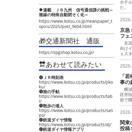
ホテ
た。
🔶連載 ＪＲ九州 信号通信課の挑戦～
複線の特殊自動閉そく化～
2026.
https://www.kotsu.co.jp/newspaper_t
opics/2025/post_9604.html
京急
フェ
🎁交通新聞社 通販
京浜
向け
https://zpgshop.kotsu.co.jp/
ェス
🔛あわせて読みたい
2026.
「若
🔵ＪＲ時刻表
事の
https://www.kotsu.co.jp/products/jiko
ku/
横須
🔵旅の手帖
区市
https://www.kotsu.co.jp/products/tab
前で
i/
🔵散歩の達人
https://www.kotsu.co.jp/products/san
2026.
po/
🔵鉄道ダイヤ情報
関東
https://www.kotsu.co.jp/products/dj/
投稿
🔵鉄道ダイヤ情報アプリ