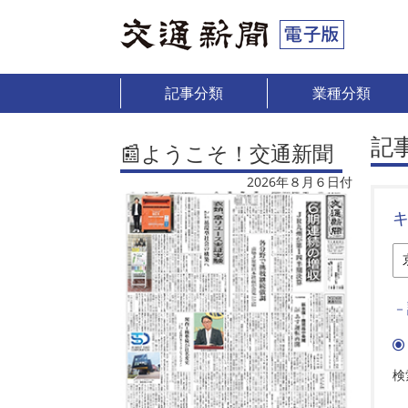
記事分類
業種分類
記
📰ようこそ！交通新聞
2026年８月６日付
－
検