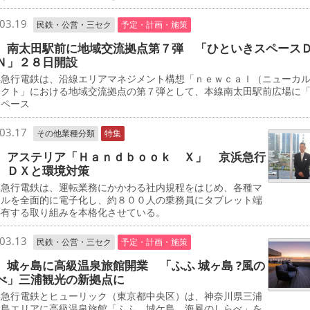
03.19
民鉄・公営・三セク
予定・計画・施策
 南太田駅前に地域交流拠点第７弾 「ひといきスペース
Ｎ」２８日開設
急行電鉄は、沿線エリアマネジメント構想「ｎｅｗｃａｌ（ニューカ
ェクト」における地域交流拠点の第７弾として、本線南太田駅前広場に
スペース
03.17
その他業種分類
特集
 アステリア「Ｈａｎｄｂｏｏｋ Ｘ」 京浜急行
 ＤＸと環境対策
急行電鉄は、運転業務にかかわる社内規程をはじめ、各種マ
アルを全面的に電子化し、約８００人の乗務員にタブレット端
共有する取り組みを本格化させている。
03.13
民鉄・公営・三セク
予定・計画・施策
 城ヶ島に高級温泉旅館開業 「ふふ 城ヶ島 ?風の
べ」三浦観光の新拠点に
急行電鉄とヒューリック（東京都中央区）は、神奈川県三浦
ケ島エリアに高級温泉旅館「ふふ 城ケ島 海風のしらべ」を