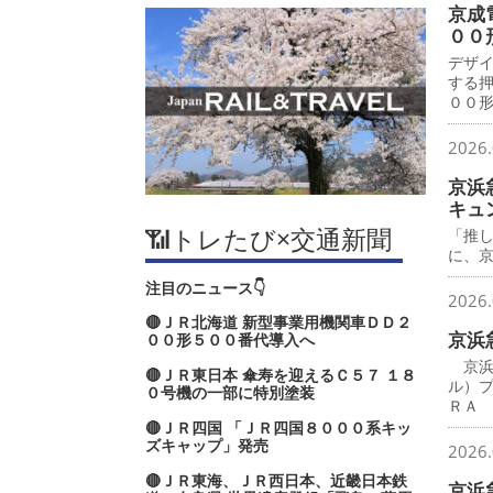
京成
００
デザ
する
００
2026.
京浜
キュ
📶トレたび×交通新聞
「推
に、
注目のニュース👇
2026.
🔴ＪＲ北海道 新型事業用機関車ＤＤ２
京浜
００形５００番代導入へ
京浜
🔴ＪＲ東日本 傘寿を迎えるＣ５７ １８
ル）
０号機の一部に特別塗装
ＲＡ
🔴ＪＲ四国 「ＪＲ四国８０００系キッ
ズキャップ」発売
2026.
🔴ＪＲ東海、ＪＲ西日本、近畿日本鉄
京浜