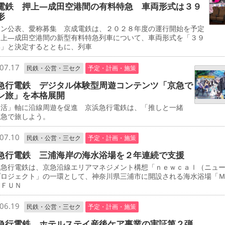
電鉄 押上―成田空港間の有料特急 車両形式は３９
形
イン公表、愛称募集 京成電鉄は、２０２８年度の運行開始を予定
押上―成田空港間の新型有料特急列車について、車両形式を「３９
形」と決定するとともに、列車
07.17
民鉄・公営・三セク
予定・計画・施策
急行電鉄 デジタル体験型周遊コンテンツ「京急で
ン旅」を本格展開
し活」軸に沿線周遊を促進 京浜急行電鉄は、「推しと一緒
京急で旅しよう。
07.10
民鉄・公営・三セク
予定・計画・施策
急行電鉄 三浦海岸の海水浴場を２年連続で支援
急行電鉄は、京急沿線エリアマネジメント構想「ｎｅｗｃａｌ（ニュ
プロジェクト」の一環として、神奈川県三浦市に開設される海水浴場「
 ＦＵＮ
06.19
民鉄・公営・三セク
予定・計画・施策
急行電鉄 ホテルステイ産後ケア事業の実証第２弾