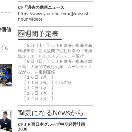
👉「過去の動画ニュース」
https://www.youtube.com/@kotsushi
nbun/videos
線価値
🆕週間予定表
カ
【８日（土）】◇ＪＲ東海が東海道新
のくら
幹線東京―新大阪間で翌朝到着の「東海
道ルミエールエクスプレス」を運行
【９日（日）】◇ＪＲ東海が東海道線
三島―大垣間で夜行列車「ムーンライト
ながら」を復刻運転
【１０日（月）】
【１１日（火）】◇山の日
【１２日（水）】
【１３日（木）】
【１４日（金）】
📶気になるNewsから
👉ＪＲ西日本グループ中期経営計画
2030