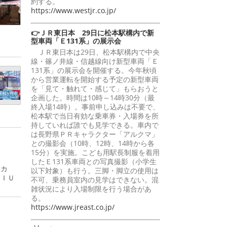
約する。
https://www.westjr.co.jp/
👉ＪＲ東日本 29日に松本駅構内で新
型車両「Ｅ131系」の展示会
ＪＲ東日本は29日、松本駅構内で中央
線・篠ノ井線・信越線向け新型車両「Ｅ
131系」の展示会を開催する。今年秋頃
から営業運転を開始する予定の新型車両
を「見て・触れて・感じて」もらおうと
企画した。時間は10時～14時30分（最
終入場14時）。事前申し込みは不要で、
松本駅で当日有効な乗車券・入場券を所
持していれば誰でも見学できる。車内で
は長野県ＰＲキャラクター「アルクマ」
との撮影会（10時、12時、14時から各
15分）を実施。こども用駅長制服を着用
したＥ131系車両との写真撮影（小学生
ーカ
以下対象）も行う。三脚・脚立の使用は
ＭＩＵ
不可、乗務員室内の見学はできない。混
雑状況により入場制限を行う場合があ
る。
https://www.jreast.co.jp/