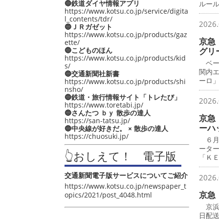
🔵鉄道ダイヤ情報アプリ
ルー
https://www.kotsu.co.jp/service/digita
l_contents/tdr/
2026.
🔵ＪＲガゼット
https://www.kotsu.co.jp/products/gaz
京急
ette/
🔵こどものほん
グリ
https://www.kotsu.co.jp/products/kid
ベー
s/
関内
🔵交通新聞社新書
ーロ
https://www.kotsu.co.jp/products/shi
nsho/
🔵鉄道・旅行情報サイト「トレたび」
2026.
https://www.toretabi.jp/
🔵さんたつ ｂｙ 散歩の達人
京急
https://san-tatsu.jp/
ーハ
🔵中央線が好きだ。 × 散歩の達人
https://chuosuki.jp/
６月
ータ
👆おしえて！ 電子版
「Ｋ
交通新聞電子版サービスについてご紹介
2026.
https://www.kotsu.co.jp/newspaper_t
京急
opics/2021/post_4048.html
京浜
日配