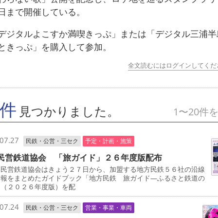
日まで開催している。
ジタルよこすか満喫きっぷ」または「デジタル三浦半
ときっぷ」を購入して参加。
全文読むにはログインしてくだ
7件
見つかりました。
1〜20件
07.27
民鉄・公営・三セク
予定・計画・施策
民営鉄道協会 「旅ガイド」２６年度版配布
民営鉄道協会はきょう２７日から、加盟する地方民鉄５６社の沿線
情報をまとめたガイドブック「地方民鉄 旅ガイド―ふるさと鉄道の
」（２０２６年度版）を配
07.24
民鉄・公営・三セク
営業・事業・車両