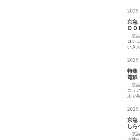
2026.
京急
ＤＯ
京浜
ロジ
いき
2026.
特集
電鉄
京浜
ニュ
末で
2026.
京急
しら
京浜
市城