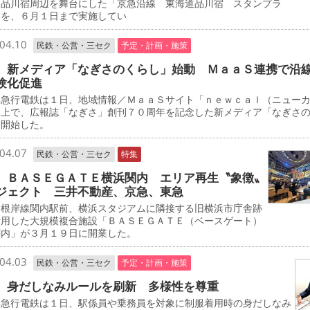
道品川宿周辺を舞台にした「京急沿線 東海道品川宿 スタンプラ
」を、６月１日まで実施してい
04.10
民鉄・公営・三セク
予定・計画・施策
 新メディア「なぎさのくらし」始動 ＭａａＳ連携で沿
験化促進
急行電鉄は１日、地域情報／ＭａａＳサイト「ｎｅｗｃａｌ（ニュー
」上で、広報誌「なぎさ」創刊７０周年を記念した新メディア「なぎさ
を開始した。
04.07
民鉄・公営・三セク
特集
 ＢＡＳＥＧＡＴＥ横浜関内 エリア再生〝象徴〟
ジェクト 三井不動産、京急、東急
根岸線関内駅前、横浜スタジアムに隣接する旧横浜市庁舎跡
活用した大規模複合施設「ＢＡＳＥＧＡＴＥ（ベースゲート）
関内」が３月１９日に開業した。
04.03
民鉄・公営・三セク
予定・計画・施策
 身だしなみルールを刷新 多様性を尊重
急行電鉄は１日、駅係員や乗務員を対象に制服着用時の身だしなみ