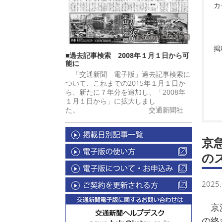
カ
掲
■過去記事検索 2008年１月１日から可
能に
「交通新聞 電子版」過去記事検索に
ついて、これまでの2015年１月１日か
ら、新たに７年分を追加し、「2008年
１月１日から」に拡大しまし
た。 交通新聞社
京
の
2025.
京浜
の終