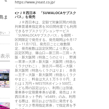
https://www.jreast.co.jp/
👉ＪＲ西日本 「SUWALOCAサブスク
島ま
パス」を発売
ＪＲ西日本は、定額で対象区間の特急
列車普通車指定席を30日間何度でも利用
できるサブスクリプションサービス
さい
「SUWALOCAサブスクパス」を期間・
区間限定で発売する。発売期間は今月17
日～11月17日。発売日ごとに枚数限
定。発売枚数は設定区間により異なる。
設定区間は、篠山口―新三田―三田⇔大
を表示
阪・新大阪間（特急こうのとり）、野洲
―草津―大津⇔新大阪・大阪間（特急ら
くラクびわこ）、加古川―明石⇔大阪・
新大阪間（特急らくラクはりま）、奈良
―王子⇔大阪・新大阪間（特急らくラク
やまと）。料金は大人１万５００円、ま
たは１万円＋WESTERポイント500㌽。
こども用の設定はない。利用には別途、
乗車券や定期乗車券が必要。発売はＪＲ
西日本ネット予約「e5489」のみ。利用
する際は、前日および当日に発売する
「サブスク専用指定席券」で指定席を予