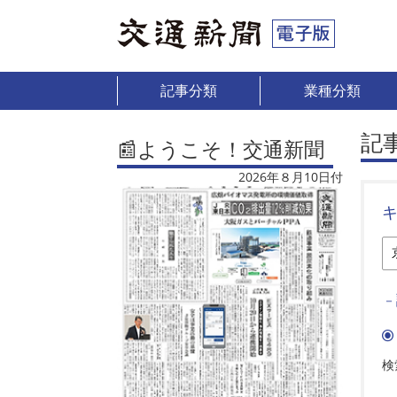
記事分類
業種分類
記
📰ようこそ！交通新聞
2026年８月10日付
－
検