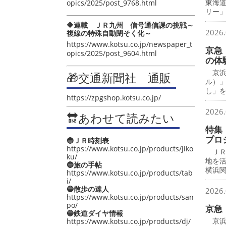
東海
opics/2025/post_9768.html
リー
🔶連載 ＪＲ九州 信号通信課の挑戦～
2026.
複線の特殊自動閉そく化～
https://www.kotsu.co.jp/newspaper_t
京急
opics/2025/post_9604.html
の体
京浜
🎁交通新聞社 通販
ル）
し」
https://zpgshop.kotsu.co.jp/
2026.
🔛あわせて読みたい
特集
プロ
🔵ＪＲ時刻表
https://www.kotsu.co.jp/products/jiko
ＪＲ
ku/
地を
🔵旅の手帖
横浜
https://www.kotsu.co.jp/products/tab
i/
🔵散歩の達人
2026.
https://www.kotsu.co.jp/products/san
po/
京急
🔵鉄道ダイヤ情報
京浜
https://www.kotsu.co.jp/products/dj/