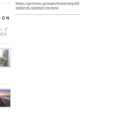
https://prtimes.jp/main/html/rd/p/00
0000105.000050139.html
ＤＯＮ
ル）プ
「ひと