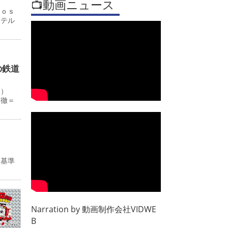
📺動画ニュース
Ｊｏｓ
ホテル
の鉄道
０）
田徹＝
み基準
Narration by
動画制作会社VIDWE
B