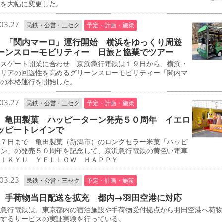
ルを大幅に変更した。
03.27
民鉄・公営・三セク
予定・計画・施策
 「関内マーロ」運行開始 横浜をゆっくり周遊
ーンスローモビリティー 日旅と協業でツアー
スゲート開業に合わせ 京浜急行電鉄は１９日から、横浜・
エリアの回遊性を高めるグリーンスローモビリティー「関内マ
」の本格運行を開始した。
03.27
民鉄・公営・三セク
予定・計画・施策
 亀田製菓 ハッピーターン発売５０周年 イエロ
ッピートレインで
７日まで 亀田製菓（新潟市）のロングセラー米菓「ハッピ
ーン」の発売５０周年を記念して、京浜急行電鉄の黄色い電車
ＥＩＫＹＵ ＹＥＬＬＯＷ ＨＡＰＰＹ
03.23
民鉄・公営・三セク
予定・計画・施策
 手荷物当日配送を拡充 都内→羽田空港に対応
急行電鉄は、東京都内の宿泊施設や手荷物受付拠点から羽田空港へ荷
送するサービスの実証実験を行っている。