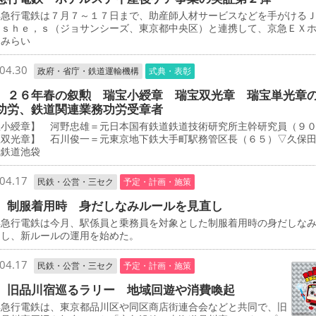
急行電鉄は７月７～１７日まで、助産師人材サービスなどを手がける
－ｓｈｅ，ｓ（ジョサンシーズ、東京都中央区）と連携して、京急ＥＸ
とみらい
04.30
政府・省庁・鉄道運輸機構
式典・表彰
 ２６年春の叙勲 瑞宝小綬章 瑞宝双光章 瑞宝単光章
功労、鉄道関連業務功労受章者
宝小綬章】 河野忠雄＝元日本国有鉄道鉄道技術研究所主幹研究員（９
宝双光章】 石川俊一＝元東京地下鉄大手町駅務管区長（６５）▽久保
武鉄道池袋
04.17
民鉄・公営・三セク
予定・計画・施策
 制服着用時 身だしなみルールを見直し
急行電鉄は今月、駅係員と乗務員を対象とした制服着用時の身だしな
定し、新ルールの運用を始めた。
04.17
民鉄・公営・三セク
予定・計画・施策
 旧品川宿巡るラリー 地域回遊や消費喚起
急行電鉄は、東京都品川区や同区商店街連合会などと共同で、旧