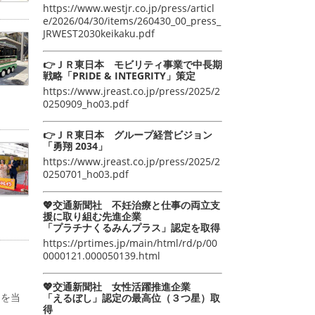
https://www.westjr.co.jp/press/articl
e/2026/04/30/items/260430_00_press_
JRWEST2030keikaku.pdf
👉ＪＲ東日本 モビリティ事業で中長期
戦略「PRIDE & INTEGRITY」策定
https://www.jreast.co.jp/press/2025/2
0250909_ho03.pdf
👉ＪＲ東日本 グループ経営ビジョン
「勇翔 2034」
https://www.jreast.co.jp/press/2025/2
0250701_ho03.pdf
💖交通新聞社 不妊治療と仕事の両立支
援に取り組む先進企業
「プラチナくるみんプラス」認定を取得
https://prtimes.jp/main/html/rd/p/00
0000121.000050139.html
💖交通新聞社 女性活躍推進企業
物を当
「えるぼし」認定の最高位（３つ星）取
得