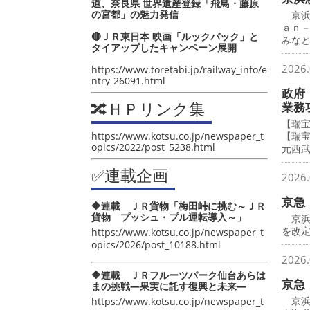
道、奈良県 世界遺産登録「飛鳥・藤原
の宮都」の魅力発信
京浜
ａｎ
🔴ＪＲ東日本 映画「ルックバック」と
みな
タイアップしたキャンペーン展開
2026.
https://www.toretabi.jp/railway_info/e
ntry-26091.html
政府
🔀ＨＰリンク集
業務
【瑞
https://www.kotsu.co.jp/newspaper_t
【瑞
opics/2022/post_5238.html
元西
✅連載企画
2026.
京急
🔶連載 ＪＲ貨物「梅田峠に挑む～ＪＲ
貨物 プッシュ・プル運転導入～」
京浜
を改
https://www.kotsu.co.jp/newspaper_t
opics/2026/post_10188.html
2026.
🔶連載 ＪＲフルーツパーク仙台あらは
京急
まの挑戦―果実に託す復興と未来―
京浜
https://www.kotsu.co.jp/newspaper_t