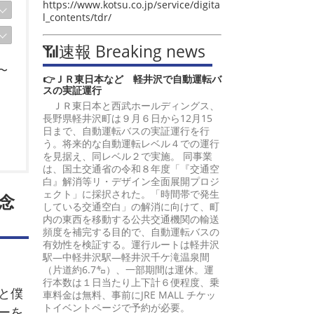
https://www.kotsu.co.jp/service/digita
l_contents/tdr/
📶速報 Breaking news
〜
👉ＪＲ東日本など 軽井沢で自動運転バ
スの実証運行
ＪＲ東日本と西武ホールディングス、
長野県軽井沢町は９月６日から12月15
日まで、自動運転バスの実証運行を行
う。将来的な自動運転レベル４での運行
を見据え、同レベル２で実施。 同事業
は、国土交通省の令和８年度「『交通空
白』解消等リ・デザイン全面展開プロジ
ェクト」に採択された。「時間帯で発生
念
している交通空白」の解消に向けて、町
内の東西を移動する公共交通機関の輸送
頻度を補完する目的で、自動運転バスの
有効性を検証する。運行ルートは軽井沢
駅―中軽井沢駅―軽井沢千ケ滝温泉間
（片道約6.7㌔）、一部期間は運休。運
行本数は１日当たり上下計６便程度、乗
と僕
車料金は無料、事前にJRE MALL チケッ
トイベントページで予約が必要。
ーを