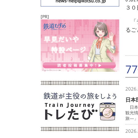
３０
[PR]
「デ
るご
7
2026.
日本
日本
観光
旅―
2026.