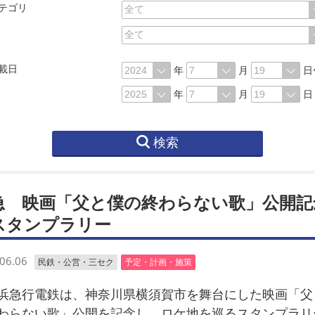
テゴリ
載日
年
月
日
年
月
日
検索
急 映画「父と僕の終わらない歌」公開記
スタンプラリー
06.06
民鉄・公営・三セク
予定・計画・施策
急行電鉄は、神奈川県横須賀市を舞台にした映画「父
わらない歌」公開を記念し、ロケ地を巡るスタンプラリ