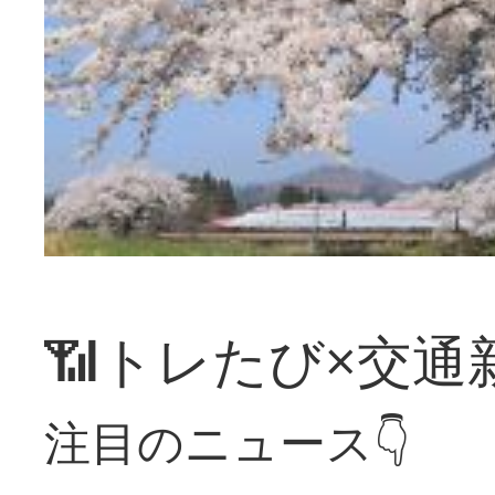
📶トレたび×交通
注目のニュース👇