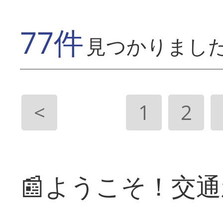
77件
見つかりまし
<
1
2
📰ようこそ！交