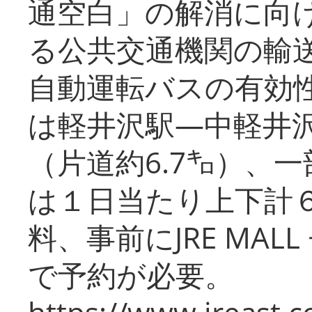
通空白」の解消に向
る公共交通機関の輸
自動運転バスの有効
は軽井沢駅―中軽井
（片道約6.7㌔）、
は１日当たり上下計
料、事前にJRE MA
で予約が必要。