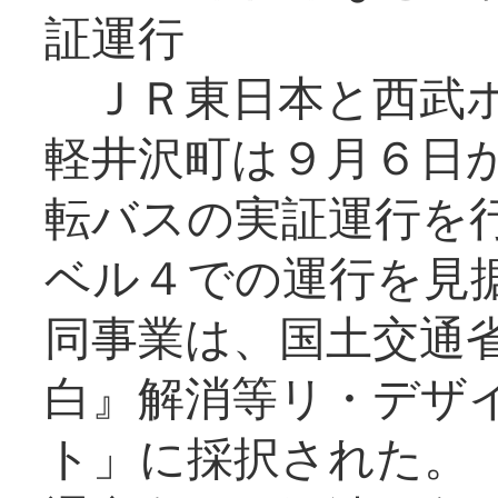
証運行
ＪＲ東日本と西武ホ
軽井沢町は９月６日か
転バスの実証運行を
ベル４での運行を見
同事業は、国土交通
白』解消等リ・デザ
ト」に採択された。