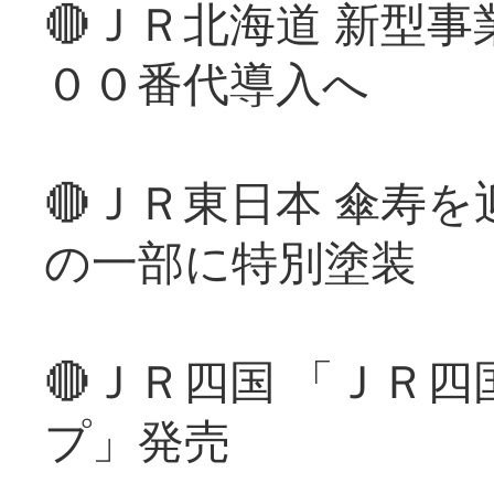
🔴ＪＲ北海道 新型
００番代導入へ
🔴ＪＲ東日本 傘寿
の一部に特別塗装
🔴ＪＲ四国 「ＪＲ
プ」発売