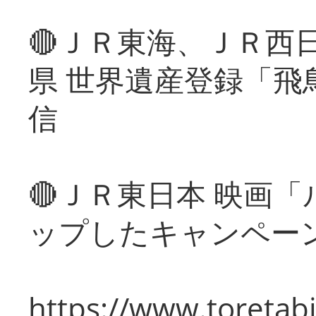
🔴ＪＲ東海、ＪＲ西
県 世界遺産登録「飛
信
🔴ＪＲ東日本 映画
ップしたキャンペー
https://www.toretabi