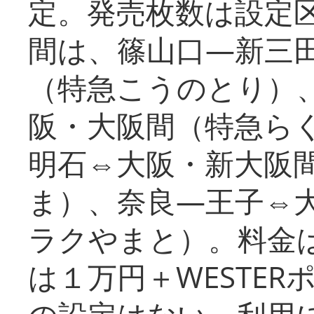
定。発売枚数は設定
間は、篠山口―新三
（特急こうのとり）
阪・大阪間（特急ら
明石⇔大阪・新大阪
ま）、奈良―王子⇔
ラクやまと）。料金
は１万円＋WESTER