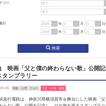
テゴリ
載日
年
月
日
年
月
日
検索
急 映画「父と僕の終わらない歌」公開記
スタンプラリー
06.06
民鉄・公営・三セク
予定・計画・施策
急行電鉄は、神奈川県横須賀市を舞台にした映画「父
わらない歌」公開を記念し、ロケ地を巡るスタンプラリ