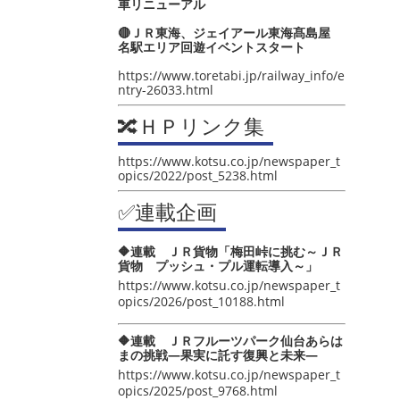
車リニューアル
🔴ＪＲ東海、ジェイアール東海髙島屋
名駅エリア回遊イベントスタート
https://www.toretabi.jp/railway_info/e
ntry-26033.html
🔀ＨＰリンク集
https://www.kotsu.co.jp/newspaper_t
opics/2022/post_5238.html
✅連載企画
🔶連載 ＪＲ貨物「梅田峠に挑む～ＪＲ
貨物 プッシュ・プル運転導入～」
https://www.kotsu.co.jp/newspaper_t
opics/2026/post_10188.html
🔶連載 ＪＲフルーツパーク仙台あらは
まの挑戦―果実に託す復興と未来―
https://www.kotsu.co.jp/newspaper_t
opics/2025/post_9768.html