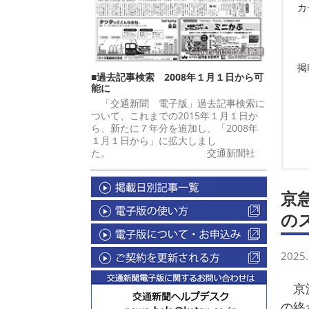
カ
掲
■過去記事検索 2008年１月１日から可
能に
「交通新聞 電子版」過去記事検索に
ついて、これまでの2015年１月１日か
ら、新たに７年分を追加し、「2008年
１月１日から」に拡大しまし
た。 交通新聞社
京
の
2025.
京浜
の終