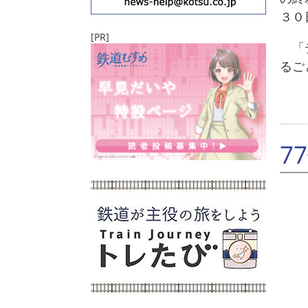
３０
[PR]
「デ
るご
7