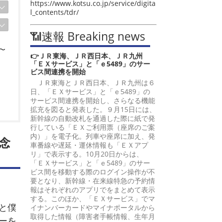
https://www.kotsu.co.jp/service/digita
l_contents/tdr/
📶速報 Breaking news
〜
👉ＪＲ東海、ＪＲ西日本、ＪＲ九州
「ＥＸサービス」と「ｅ5489」のサー
ビス間連携を開始
ＪＲ東海とＪＲ西日本、ＪＲ九州は６
日、「ＥＸサービス」と「ｅ5489」の
サービス間連携を開始し、さらなる機能
拡充を図ると発表した。９月15日には、
新幹線の自動改札を通過した際に紙で発
行している「ＥＸご利用票（座席のご案
内）」を電子化。列車や座席に加え、発
念
車番線や遅延・運休情報も「ＥＸアプ
リ」で表示する。10月20日からは、
「ＥＸサービス」と「ｅ5489」のサー
ビス間を移動する際のログイン操作が不
要となり、新幹線・在来線特急の予約情
報はそれぞれのアプリでをまとめて表示
する。このほか、「ＥＸサービス」でマ
と僕
イナンバーカードやマイナポータルから
取得した情報（障害者手帳情報、生年月
ーを