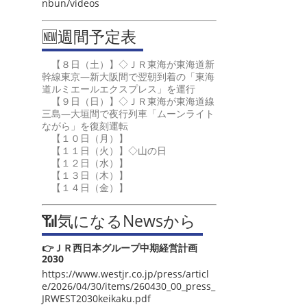
nbun/videos
🆕週間予定表
【８日（土）】◇ＪＲ東海が東海道新
幹線東京―新大阪間で翌朝到着の「東海
道ルミエールエクスプレス」を運行
【９日（日）】◇ＪＲ東海が東海道線
三島―大垣間で夜行列車「ムーンライト
ながら」を復刻運転
【１０日（月）】
【１１日（火）】◇山の日
【１２日（水）】
【１３日（木）】
【１４日（金）】
📶気になるNewsから
👉ＪＲ西日本グループ中期経営計画
2030
https://www.westjr.co.jp/press/articl
e/2026/04/30/items/260430_00_press_
JRWEST2030keikaku.pdf