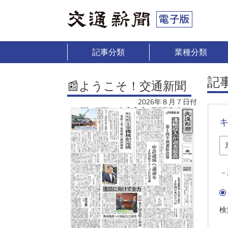
記事分類
業種分類
記
📰ようこそ！交通新聞
2026年８月７日付
－
検