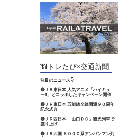
📶トレたび×交通新聞
注目のニュース👇
🔴ＪＲ東日本 人気アニメ「ハイキュ
ー‼」とコラボしたキャンペーン開催
🔴ＪＲ東日本 五能線全線開通９０周年
記念式典
🔴ＪＲ西日本 「山口ＤＣ」観光列車で
盛り上げ
🔴ＪＲ四国 ８０００系アンパンマン列