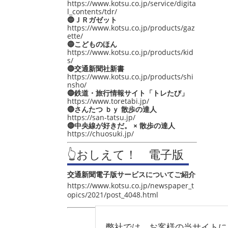
https://www.kotsu.co.jp/service/digita
l_contents/tdr/
🔵ＪＲガゼット
https://www.kotsu.co.jp/products/gaz
ette/
🔵こどものほん
https://www.kotsu.co.jp/products/kid
s/
🔵交通新聞社新書
https://www.kotsu.co.jp/products/shi
nsho/
🔵鉄道・旅行情報サイト「トレたび」
https://www.toretabi.jp/
🔵さんたつ ｂｙ 散歩の達人
https://san-tatsu.jp/
🔵中央線が好きだ。 × 散歩の達人
https://chuosuki.jp/
👆おしえて！ 電子版
交通新聞電子版サービスについてご紹介
https://www.kotsu.co.jp/newspaper_t
opics/2021/post_4048.html
弊社では、お客様の当サイトに