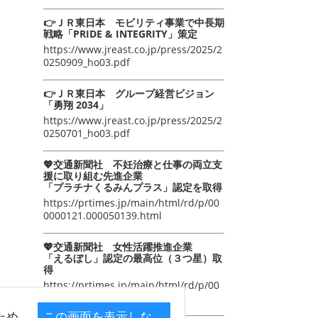
👉ＪＲ東日本 モビリティ事業で中長期
戦略「PRIDE & INTEGRITY」策定
https://www.jreast.co.jp/press/2025/2
0250909_ho03.pdf
👉ＪＲ東日本 グループ経営ビジョン
「勇翔 2034」
https://www.jreast.co.jp/press/2025/2
0250701_ho03.pdf
💖交通新聞社 不妊治療と仕事の両立支
援に取り組む先進企業
「プラチナくるみんプラス」認定を取得
https://prtimes.jp/main/html/rd/p/00
0000121.000050139.html
💖交通新聞社 女性活躍推進企業
「えるぼし」認定の最高位（３つ星）取
得
https://prtimes.jp/main/html/rd/p/00
0000105.000050139.html
ため
この画面を表示しな