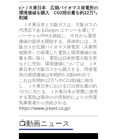
👉ＪＲ東日本 広畑バイオマス発電所の
環境価値を購入 CO2排出量を約22万㌧
削減
ＪＲ東日本と大阪ガスは、大阪ガスの
代理店であるDaigas エナジーを通じて
バーチャルPPAを締結し、今月から環境
価値の提供を開始する。具体的には、大
阪ガスが広畑バイオマス発電所（兵庫県
姫路市）の発電した電気と環境価値の全
量を買い取り、電気は日本卸電力取引所
などに売却。環境価値については、ＪＲ
東日本が大阪ガスから購入する。同発電
所の環境価値は年間約5.3億kWh分で、
これは年間約22万㌧のCO2削減に相当
し、ＪＲ東日本におけるCO2排出量の約
12％に当たる。ＪＲ東日本が実際に使用
する電気は既存の小売契約により小売電
気事業者から供給される。
https://www.jreast.co.jp/
📺動画ニュース