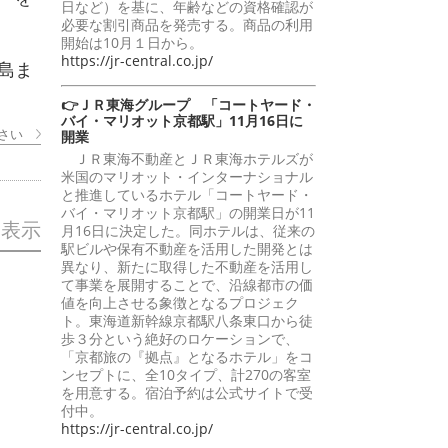
日など）を基に、年齢などの資格確認が
必要な割引商品を発売する。商品の利用
開始は10月１日から。
https://jr-central.co.jp/
島ま
👉ＪＲ東海グループ 「コートヤード・
バイ・マリオット京都駅」11月16日に
さい
開業
ＪＲ東海不動産とＪＲ東海ホテルズが
米国のマリオット・インターナショナル
と推進しているホテル「コートヤード・
バイ・マリオット京都駅」の開業日が11
を表示
月16日に決定した。同ホテルは、従来の
駅ビルや保有不動産を活用した開発とは
異なり、新たに取得した不動産を活用し
て事業を展開することで、沿線都市の価
値を向上させる象徴となるプロジェク
ト。東海道新幹線京都駅八条東口から徒
歩３分という絶好のロケーションで、
「京都旅の『拠点』となるホテル」をコ
ンセプトに、全10タイプ、計270の客室
を用意する。宿泊予約は公式サイトで受
付中。
https://jr-central.co.jp/