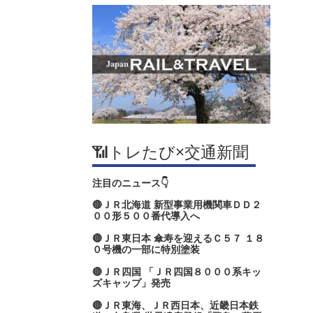
📶トレたび×交通新聞
注目のニュース👇
🔴ＪＲ北海道 新型事業用機関車ＤＤ２
００形５００番代導入へ
🔴ＪＲ東日本 傘寿を迎えるＣ５７ １８
０号機の一部に特別塗装
🔴ＪＲ四国 「ＪＲ四国８０００系キッ
ズキャップ」発売
🔴ＪＲ東海、ＪＲ西日本、近畿日本鉄