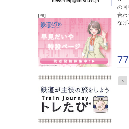
の回
合わ
[PR]
なげ
7
<