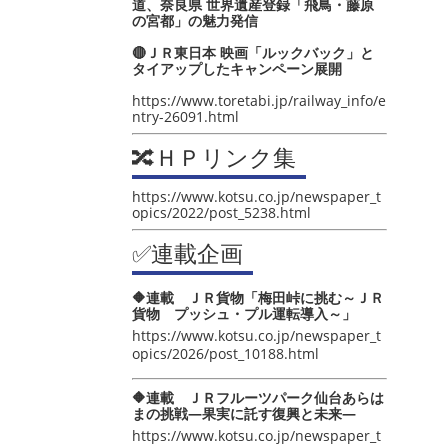
道、奈良県 世界遺産登録「飛鳥・藤原
の宮都」の魅力発信
🔴ＪＲ東日本 映画「ルックバック」と
タイアップしたキャンペーン展開
https://www.toretabi.jp/railway_info/e
ntry-26091.html
🔀ＨＰリンク集
https://www.kotsu.co.jp/newspaper_t
opics/2022/post_5238.html
✅連載企画
🔶連載 ＪＲ貨物「梅田峠に挑む～ＪＲ
貨物 プッシュ・プル運転導入～」
https://www.kotsu.co.jp/newspaper_t
opics/2026/post_10188.html
🔶連載 ＪＲフルーツパーク仙台あらは
まの挑戦―果実に託す復興と未来―
https://www.kotsu.co.jp/newspaper_t