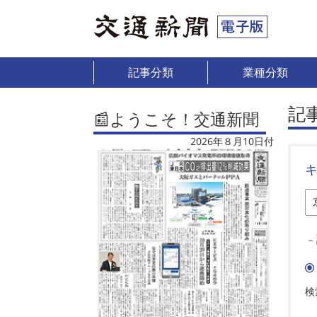
記事分類
業種分類
記
📰ようこそ！交通新聞
2026年８月10日付
－
検