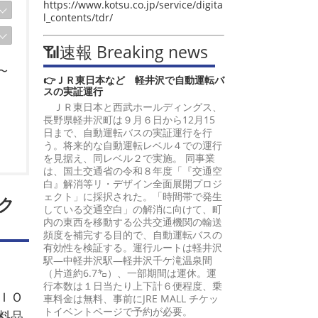
https://www.kotsu.co.jp/service/digita
l_contents/tdr/
📶速報 Breaking news
〜
👉ＪＲ東日本など 軽井沢で自動運転バ
スの実証運行
ＪＲ東日本と西武ホールディングス、
長野県軽井沢町は９月６日から12月15
日まで、自動運転バスの実証運行を行
う。将来的な自動運転レベル４での運行
を見据え、同レベル２で実施。 同事業
は、国土交通省の令和８年度「『交通空
白』解消等リ・デザイン全面展開プロジ
ェクト」に採択された。「時間帯で発生
ク
している交通空白」の解消に向けて、町
内の東西を移動する公共交通機関の輸送
頻度を補完する目的で、自動運転バスの
有効性を検証する。運行ルートは軽井沢
駅―中軽井沢駅―軽井沢千ケ滝温泉間
（片道約6.7㌔）、一部期間は運休。運
行本数は１日当たり上下計６便程度、乗
ＩＯ
車料金は無料、事前にJRE MALL チケッ
トイベントページで予約が必要。
料品