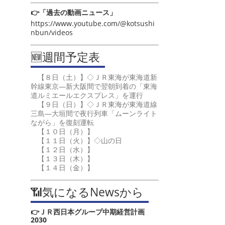
👉「過去の動画ニュース」
https://www.youtube.com/@kotsushi
nbun/videos
🆕週間予定表
【８日（土）】◇ＪＲ東海が東海道新
幹線東京―新大阪間で翌朝到着の「東海
道ルミエールエクスプレス」を運行
【９日（日）】◇ＪＲ東海が東海道線
三島―大垣間で夜行列車「ムーンライト
ながら」を復刻運転
【１０日（月）】
【１１日（火）】◇山の日
【１２日（水）】
【１３日（木）】
【１４日（金）】
📶気になるNewsから
👉ＪＲ西日本グループ中期経営計画
2030