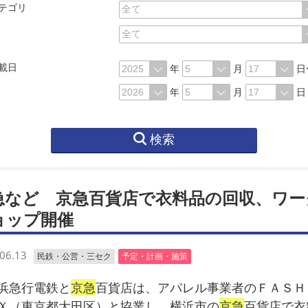
テゴリ
載日
年
月
日
年
月
日
検索
急など 京急百貨店で衣料品の回収、ワー
ョップ開催
06.13
民鉄・公営・三セク
予定・計画・施策
浜急行電鉄と
京急
百貨店は、アパレル事業者のＦＡＳＨ
Ｘ（東京都大田区）と協業し、横浜市の
京急
百貨店で衣