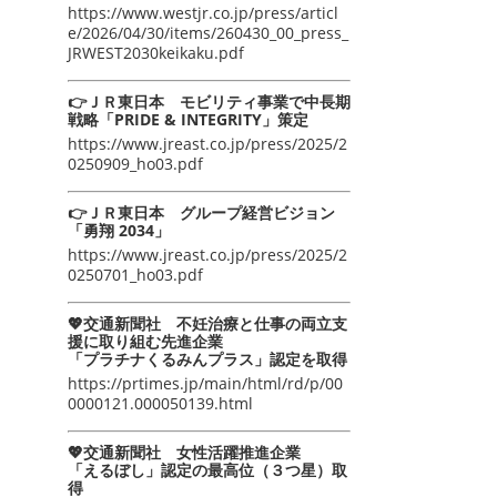
https://www.westjr.co.jp/press/articl
e/2026/04/30/items/260430_00_press_
JRWEST2030keikaku.pdf
👉ＪＲ東日本 モビリティ事業で中長期
戦略「PRIDE & INTEGRITY」策定
https://www.jreast.co.jp/press/2025/2
0250909_ho03.pdf
👉ＪＲ東日本 グループ経営ビジョン
「勇翔 2034」
https://www.jreast.co.jp/press/2025/2
0250701_ho03.pdf
💖交通新聞社 不妊治療と仕事の両立支
援に取り組む先進企業
「プラチナくるみんプラス」認定を取得
https://prtimes.jp/main/html/rd/p/00
0000121.000050139.html
💖交通新聞社 女性活躍推進企業
「えるぼし」認定の最高位（３つ星）取
得