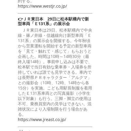
約する。
https://www.westjr.co.jp/
👉ＪＲ東日本 29日に松本駅構内で新
型車両「Ｅ131系」の展示会
ＪＲ東日本は29日、松本駅構内で中央
線・篠ノ井線・信越線向け新型車両「Ｅ
131系」の展示会を開催する。今年秋頃
から営業運転を開始する予定の新型車両
を「見て・触れて・感じて」もらおうと
企画した。時間は10時～14時30分（最
終入場14時）。事前申し込みは不要で、
松本駅で当日有効な乗車券・入場券を所
持していれば誰でも見学できる。車内で
は長野県ＰＲキャラクター「アルクマ」
との撮影会（10時、12時、14時から各
15分）を実施。こども用駅長制服を着用
したＥ131系車両との写真撮影（小学生
以下対象）も行う。三脚・脚立の使用は
不可、乗務員室内の見学はできない。混
雑状況により入場制限を行う場合があ
る。
https://www.jreast.co.jp/