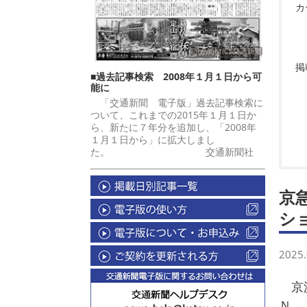
カ
掲
■過去記事検索 2008年１月１日から可
能に
「交通新聞 電子版」過去記事検索に
ついて、これまでの2015年１月１日か
ら、新たに７年分を追加し、「2008年
１月１日から」に拡大しまし
た。 交通新聞社
京
シ
2025.
京
Ｎ 