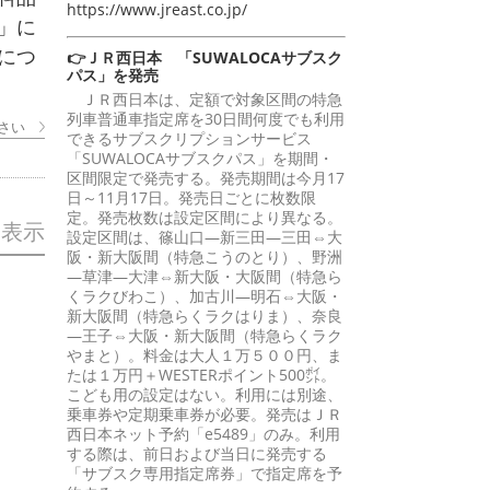
https://www.jreast.co.jp/
」に
につ
👉ＪＲ西日本 「SUWALOCAサブスク
パス」を発売
ＪＲ西日本は、定額で対象区間の特急
列車普通車指定席を30日間何度でも利用
さい
できるサブスクリプションサービス
「SUWALOCAサブスクパス」を期間・
区間限定で発売する。発売期間は今月17
日～11月17日。発売日ごとに枚数限
定。発売枚数は設定区間により異なる。
を表示
設定区間は、篠山口―新三田―三田⇔大
阪・新大阪間（特急こうのとり）、野洲
―草津―大津⇔新大阪・大阪間（特急ら
くラクびわこ）、加古川―明石⇔大阪・
新大阪間（特急らくラクはりま）、奈良
―王子⇔大阪・新大阪間（特急らくラク
やまと）。料金は大人１万５００円、ま
たは１万円＋WESTERポイント500㌽。
こども用の設定はない。利用には別途、
乗車券や定期乗車券が必要。発売はＪＲ
西日本ネット予約「e5489」のみ。利用
する際は、前日および当日に発売する
「サブスク専用指定席券」で指定席を予