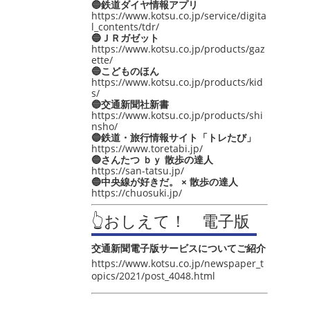
🔵鉄道ダイヤ情報アプリ
https://www.kotsu.co.jp/service/digita
l_contents/tdr/
🔵ＪＲガゼット
https://www.kotsu.co.jp/products/gaz
ette/
🔵こどものほん
https://www.kotsu.co.jp/products/kid
s/
🔵交通新聞社新書
https://www.kotsu.co.jp/products/shi
nsho/
🔵鉄道・旅行情報サイト「トレたび」
https://www.toretabi.jp/
🔵さんたつ ｂｙ 散歩の達人
https://san-tatsu.jp/
🔵中央線が好きだ。 × 散歩の達人
https://chuosuki.jp/
👆おしえて！ 電子版
交通新聞電子版サービスについてご紹介
https://www.kotsu.co.jp/newspaper_t
opics/2021/post_4048.html