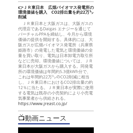
👉ＪＲ東日本 広畑バイオマス発電所の
環境価値を購入 CO2排出量を約22万㌧
削減
ＪＲ東日本と大阪ガスは、大阪ガスの
代理店であるDaigas エナジーを通じて
バーチャルPPAを締結し、今月から環境
価値の提供を開始する。具体的には、大
阪ガスが広畑バイオマス発電所（兵庫県
姫路市）の発電した電気と環境価値の全
量を買い取り、電気は日本卸電力取引所
などに売却。環境価値については、ＪＲ
東日本が大阪ガスから購入する。同発電
所の環境価値は年間約5.3億kWh分で、
これは年間約22万㌧のCO2削減に相当
し、ＪＲ東日本におけるCO2排出量の約
12％に当たる。ＪＲ東日本が実際に使用
する電気は既存の小売契約により小売電
気事業者から供給される。
https://www.jreast.co.jp/
📺動画ニュース