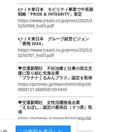
👉ＪＲ東日本 モビリティ事業で中長期
戦略「PRIDE & INTEGRITY」策定
https://www.jreast.co.jp/press/2025/2
0250909_ho03.pdf
👉ＪＲ東日本 グループ経営ビジョン
「勇翔 2034」
https://www.jreast.co.jp/press/2025/2
0250701_ho03.pdf
💖交通新聞社 不妊治療と仕事の両立支
援に取り組む先進企業
「プラチナくるみんプラス」認定を取得
https://prtimes.jp/main/html/rd/p/00
0000121.000050139.html
💖交通新聞社 女性活躍推進企業
「えるぼし」認定の最高位（３つ星）取
得
https://prtimes.jp/main/html/rd/p/00
0000105.000050139.html
ため
この画面を表示しな