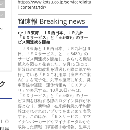
https://www.kotsu.co.jp/service/digita
l_contents/tdr/
📶速報 Breaking news
〜
👉ＪＲ東海、ＪＲ西日本、ＪＲ九州
「ＥＸサービス」と「ｅ5489」のサー
ビス間連携を開始
ＪＲ東海とＪＲ西日本、ＪＲ九州は６
日、「ＥＸサービス」と「ｅ5489」の
サービス間連携を開始し、さらなる機能
拡充を図ると発表した。９月15日には、
新幹線の自動改札を通過した際に紙で発
行している「ＥＸご利用票（座席のご案
内）」を電子化。列車や座席に加え、発
ク
車番線や遅延・運休情報も「ＥＸアプ
リ」で表示する。10月20日からは、
「ＥＸサービス」と「ｅ5489」のサー
ビス間を移動する際のログイン操作が不
要となり、新幹線・在来線特急の予約情
報はそれぞれのアプリでをまとめて表示
する。このほか、「ＥＸサービス」でマ
ＩＯ
イナンバーカードやマイナポータルから
取得した情報（障害者手帳情報、生年月
料品