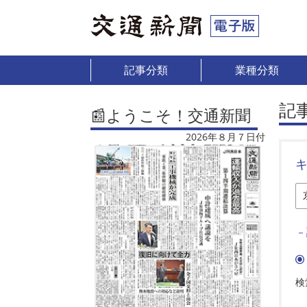
記事分類
業種分類
記
📰ようこそ！交通新聞
2026年８月７日付
－
検