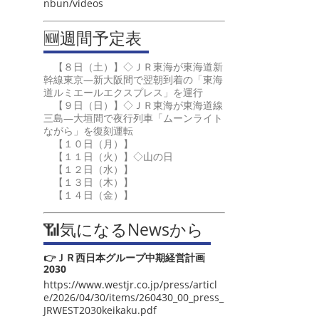
nbun/videos
🆕週間予定表
【８日（土）】◇ＪＲ東海が東海道新
幹線東京―新大阪間で翌朝到着の「東海
道ルミエールエクスプレス」を運行
【９日（日）】◇ＪＲ東海が東海道線
三島―大垣間で夜行列車「ムーンライト
ながら」を復刻運転
【１０日（月）】
【１１日（火）】◇山の日
【１２日（水）】
【１３日（木）】
【１４日（金）】
📶気になるNewsから
👉ＪＲ西日本グループ中期経営計画
2030
https://www.westjr.co.jp/press/articl
e/2026/04/30/items/260430_00_press_
JRWEST2030keikaku.pdf