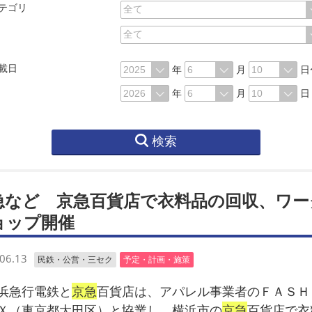
テゴリ
載日
年
月
日
年
月
日
検索
急など 京急百貨店で衣料品の回収、ワー
ョップ開催
06.13
民鉄・公営・三セク
予定・計画・施策
浜急行電鉄と
京急
百貨店は、アパレル事業者のＦＡＳＨ
Ｘ（東京都大田区）と協業し、横浜市の
京急
百貨店で衣