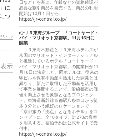
日など）を基に、年齢などの資格確認が
」に
必要な割引商品を発売する。商品の利用
開始は10月１日から。
につ
https://jr-central.co.jp/
👉ＪＲ東海グループ 「コートヤード・
さい
バイ・マリオット京都駅」11月16日に
開業
ＪＲ東海不動産とＪＲ東海ホテルズが
米国のマリオット・インターナショナル
と推進しているホテル「コートヤード・
を表示
バイ・マリオット京都駅」の開業日が11
月16日に決定した。同ホテルは、従来の
駅ビルや保有不動産を活用した開発とは
異なり、新たに取得した不動産を活用し
て事業を展開することで、沿線都市の価
値を向上させる象徴となるプロジェク
ト。東海道新幹線京都駅八条東口から徒
歩３分という絶好のロケーションで、
「京都旅の『拠点』となるホテル」をコ
ンセプトに、全10タイプ、計270の客室
を用意する。宿泊予約は公式サイトで受
付中。
https://jr-central.co.jp/