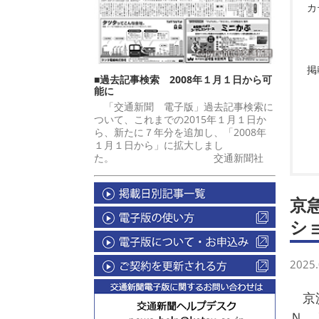
カ
掲
■過去記事検索 2008年１月１日から可
能に
「交通新聞 電子版」過去記事検索に
ついて、これまでの2015年１月１日か
ら、新たに７年分を追加し、「2008年
１月１日から」に拡大しまし
た。 交通新聞社
京
シ
2025.
京
Ｎ 