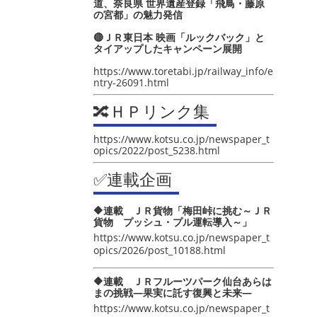
道、奈良県 世界遺産登録「飛鳥・藤原
の宮都」の魅力発信
🔴ＪＲ東日本 映画「ルックバック」と
タイアップしたキャンペーン展開
https://www.toretabi.jp/railway_info/e
ntry-26091.html
🔀ＨＰリンク集
https://www.kotsu.co.jp/newspaper_t
opics/2022/post_5238.html
✅連載企画
🔶連載 ＪＲ貨物「梅田峠に挑む～ＪＲ
貨物 プッシュ・プル運転導入～」
https://www.kotsu.co.jp/newspaper_t
opics/2026/post_10188.html
🔶連載 ＪＲフルーツパーク仙台あらは
まの挑戦―果実に託す復興と未来―
https://www.kotsu.co.jp/newspaper_t