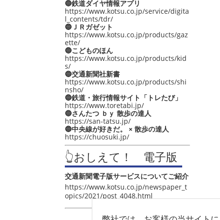
🔵鉄道ダイヤ情報アプリ
https://www.kotsu.co.jp/service/digita
l_contents/tdr/
🔵ＪＲガゼット
https://www.kotsu.co.jp/products/gaz
ette/
🔵こどものほん
https://www.kotsu.co.jp/products/kid
s/
🔵交通新聞社新書
https://www.kotsu.co.jp/products/shi
nsho/
🔵鉄道・旅行情報サイト「トレたび」
https://www.toretabi.jp/
🔵さんたつ ｂｙ 散歩の達人
https://san-tatsu.jp/
🔵中央線が好きだ。 × 散歩の達人
https://chuosuki.jp/
👆おしえて！ 電子版
交通新聞電子版サービスについてご紹介
https://www.kotsu.co.jp/newspaper_t
opics/2021/post_4048.html
弊社では、お客様の当サイトに