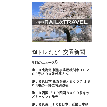
📶トレたび×交通新聞
注目のニュース👇
🔴ＪＲ北海道 新型事業用機関車ＤＤ２
００形５００番代導入へ
🔴ＪＲ東日本 傘寿を迎えるＣ５７ １８
０号機の一部に特別塗装
🔴ＪＲ四国 「ＪＲ四国８０００系キッ
ズキャップ」発売
🔴ＪＲ東海、ＪＲ西日本、近畿日本鉄