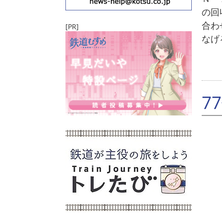
の回
合わ
[PR]
なげ
7