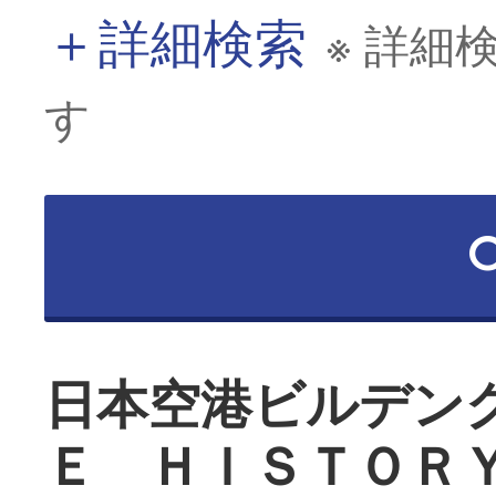
＋
詳細検索
※ 詳細
す
日本空港ビルデン
Ｅ ＨＩＳＴＯＲ