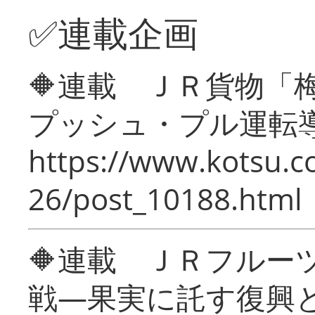
✅連載企画
🔶連載 ＪＲ貨物
プッシュ・プル運転
https://www.kotsu.c
26/post_10188.html
🔶連載 ＪＲフルー
戦―果実に託す復興