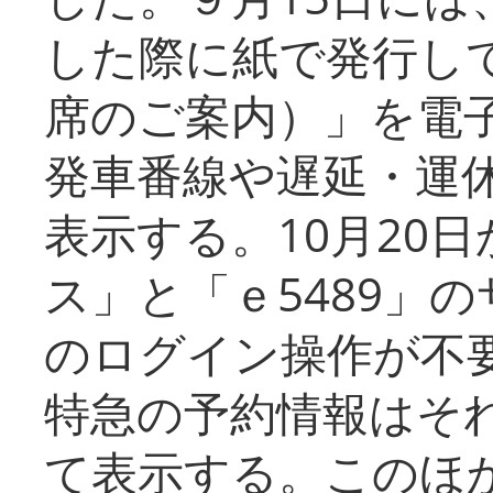
した際に紙で発行し
席のご案内）」を電
発車番線や遅延・運
表示する。10月20
ス」と「ｅ5489」
のログイン操作が不
特急の予約情報はそ
て表示する。このほ