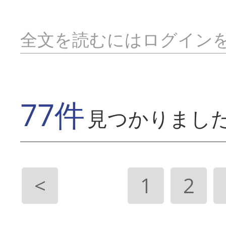
全文を読むにはログイン
77件
見つかりまし
<
1
2