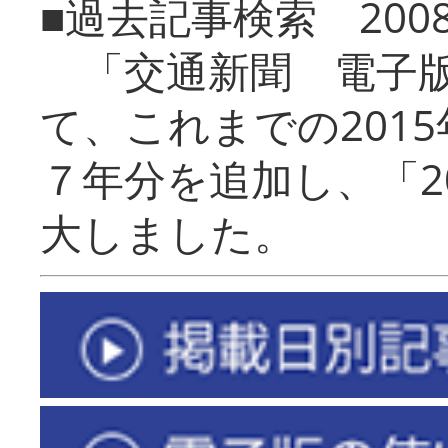
■過去記事検索 20
「交通新聞 電子版
て、これまでの201
７年分を追加し、「2
大しました