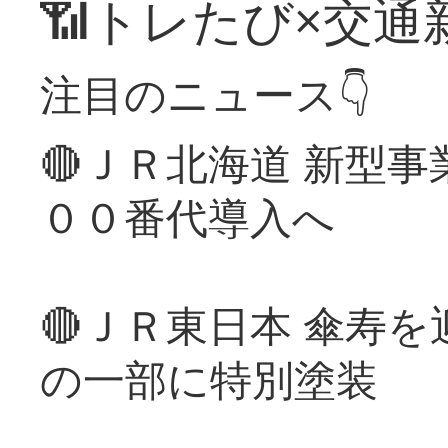
📶トレたび×交通
注目のニュース👇
🔴ＪＲ北海道 新型
００番代導入へ
🔴ＪＲ東日本 傘寿
の一部に特別塗装