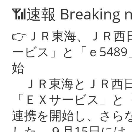
📶速報 Breaking 
👉ＪＲ東海、ＪＲ西
ービス」と「ｅ548
始
ＪＲ東海とＪＲ西日
「ＥＸサービス」と「
連携を開始し、さら
した。９月15日には