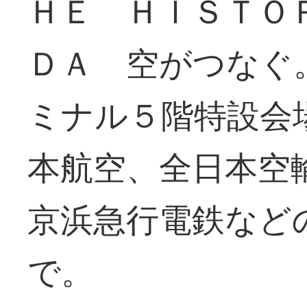
ＨＥ ＨＩＳＴＯ
ＤＡ 空がつなぐ
ミナル５階特設会
本航空、全日本空
京浜急行電鉄など
で。