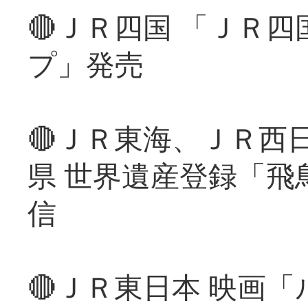
🔴ＪＲ四国 「ＪＲ
プ」発売
🔴ＪＲ東海、ＪＲ西
県 世界遺産登録「飛
信
🔴ＪＲ東日本 映画