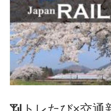
📶トレたび×交通