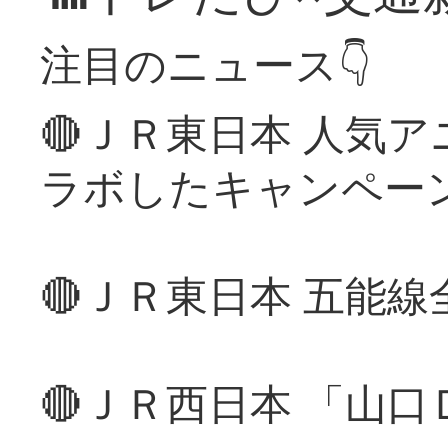
注目のニュース👇
🔴ＪＲ東日本 人気
ラボしたキャンペー
🔴ＪＲ東日本 五能
🔴ＪＲ西日本 「山