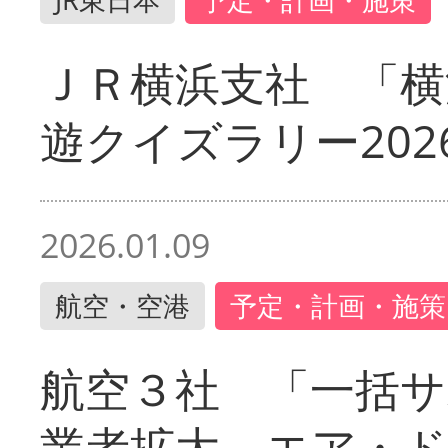
ＪＲ横浜支社 「横
遊クイズラリー202
2026.01.09
航空・空港
予定・計画・施策
航空３社 「一括サ
業者拡大 エア・