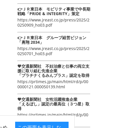
👉ＪＲ東日本 モビリティ事業で中長期
戦略「PRIDE & INTEGRITY」策定
https://www.jreast.co.jp/press/2025/2
0250909_ho03.pdf
👉ＪＲ東日本 グループ経営ビジョン
「勇翔 2034」
https://www.jreast.co.jp/press/2025/2
0250701_ho03.pdf
💖交通新聞社 不妊治療と仕事の両立支
援に取り組む先進企業
「プラチナくるみんプラス」認定を取得
https://prtimes.jp/main/html/rd/p/00
0000121.000050139.html
💖交通新聞社 女性活躍推進企業
「えるぼし」認定の最高位（３つ星）取
得
https://prtimes.jp/main/html/rd/p/00
0000105.000050139.html
ため
この画面を表示しな