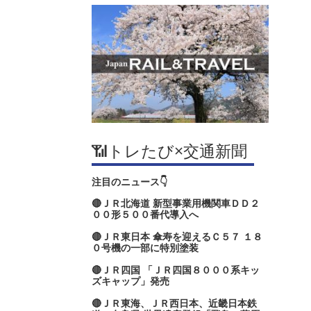
📶トレたび×交通新聞
注目のニュース👇
🔴ＪＲ北海道 新型事業用機関車ＤＤ２
００形５００番代導入へ
🔴ＪＲ東日本 傘寿を迎えるＣ５７ １８
０号機の一部に特別塗装
🔴ＪＲ四国 「ＪＲ四国８０００系キッ
ズキャップ」発売
🔴ＪＲ東海、ＪＲ西日本、近畿日本鉄