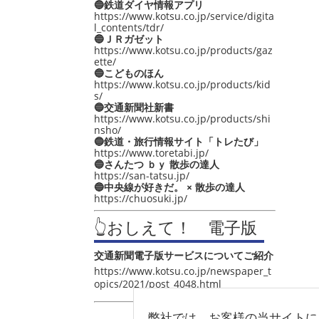
🔵鉄道ダイヤ情報アプリ
https://www.kotsu.co.jp/service/digita
l_contents/tdr/
🔵ＪＲガゼット
https://www.kotsu.co.jp/products/gaz
ette/
🔵こどものほん
https://www.kotsu.co.jp/products/kid
s/
🔵交通新聞社新書
https://www.kotsu.co.jp/products/shi
nsho/
🔵鉄道・旅行情報サイト「トレたび」
https://www.toretabi.jp/
🔵さんたつ ｂｙ 散歩の達人
https://san-tatsu.jp/
🔵中央線が好きだ。 × 散歩の達人
https://chuosuki.jp/
👆おしえて！ 電子版
交通新聞電子版サービスについてご紹介
https://www.kotsu.co.jp/newspaper_t
opics/2021/post_4048.html
弊社では、お客様の当サイトに