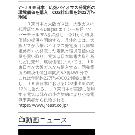
👉ＪＲ東日本 広畑バイオマス発電所の
環境価値を購入 CO2排出量を約22万㌧
削減
ＪＲ東日本と大阪ガスは、大阪ガスの
代理店であるDaigas エナジーを通じて
バーチャルPPAを締結し、今月から環境
価値の提供を開始する。具体的には、大
阪ガスが広畑バイオマス発電所（兵庫県
姫路市）の発電した電気と環境価値の全
量を買い取り、電気は日本卸電力取引所
などに売却。環境価値については、ＪＲ
東日本が大阪ガスから購入する。同発電
所の環境価値は年間約5.3億kWh分で、
これは年間約22万㌧のCO2削減に相当
し、ＪＲ東日本におけるCO2排出量の約
12％に当たる。ＪＲ東日本が実際に使用
する電気は既存の小売契約により小売電
気事業者から供給される。
https://www.jreast.co.jp/
📺動画ニュース