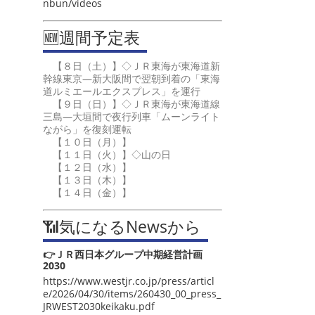
nbun/videos
🆕週間予定表
【８日（土）】◇ＪＲ東海が東海道新
幹線東京―新大阪間で翌朝到着の「東海
道ルミエールエクスプレス」を運行
【９日（日）】◇ＪＲ東海が東海道線
三島―大垣間で夜行列車「ムーンライト
ながら」を復刻運転
【１０日（月）】
【１１日（火）】◇山の日
【１２日（水）】
【１３日（木）】
【１４日（金）】
📶気になるNewsから
👉ＪＲ西日本グループ中期経営計画
2030
https://www.westjr.co.jp/press/articl
e/2026/04/30/items/260430_00_press_
JRWEST2030keikaku.pdf