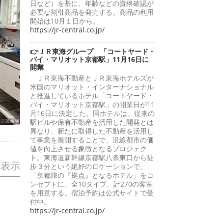
日など）を基に、年齢などの資格確認が
必要な割引商品を発売する。商品の利用
開始は10月１日から。
https://jr-central.co.jp/
👉ＪＲ東海グループ 「コートヤード・
バイ・マリオット京都駅」11月16日に
開業
ＪＲ東海不動産とＪＲ東海ホテルズが
米国のマリオット・インターナショナル
と推進しているホテル「コートヤード・
バイ・マリオット京都駅」の開業日が11
月16日に決定した。同ホテルは、従来の
駅ビルや保有不動産を活用した開発とは
異なり、新たに取得した不動産を活用し
て事業を展開することで、沿線都市の価
値を向上させる象徴となるプロジェク
ト。東海道新幹線京都駅八条東口から徒
を表示
歩３分という絶好のロケーションで、
「京都旅の『拠点』となるホテル」をコ
ンセプトに、全10タイプ、計270の客室
を用意する。宿泊予約は公式サイトで受
付中。
https://jr-central.co.jp/