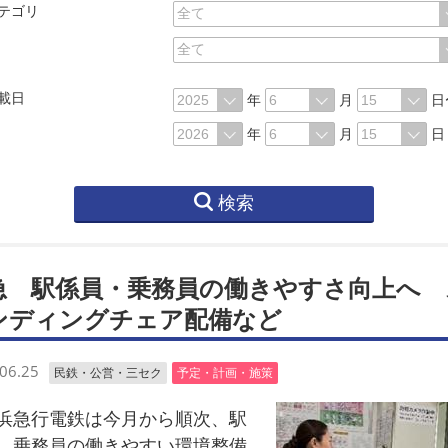
テゴリ
載日
年
月
日
年
月
日
検索
急 駅係員・乗務員の働きやすさ向上へ 
ンディングチェア配備など
06.25
民鉄・公営・三セク
予定・計画・施策
急行電鉄は今月から順次、駅
、乗務員の働きやすい環境整備