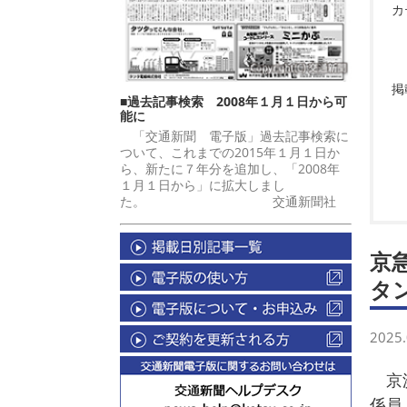
カ
掲
■過去記事検索 2008年１月１日から可
能に
「交通新聞 電子版」過去記事検索に
ついて、これまでの2015年１月１日か
ら、新たに７年分を追加し、「2008年
１月１日から」に拡大しまし
た。 交通新聞社
京
タ
2025.
京浜
係員