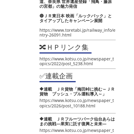
道、奈良県 世界遺産登録「飛鳥・藤原
の宮都」の魅力発信
🔴ＪＲ東日本 映画「ルックバック」と
タイアップしたキャンペーン展開
https://www.toretabi.jp/railway_info/e
ntry-26091.html
🔀ＨＰリンク集
https://www.kotsu.co.jp/newspaper_t
opics/2022/post_5238.html
✅連載企画
🔶連載 ＪＲ貨物「梅田峠に挑む～ＪＲ
貨物 プッシュ・プル運転導入～」
https://www.kotsu.co.jp/newspaper_t
opics/2026/post_10188.html
🔶連載 ＪＲフルーツパーク仙台あらは
まの挑戦―果実に託す復興と未来―
https://www.kotsu.co.jp/newspaper_t