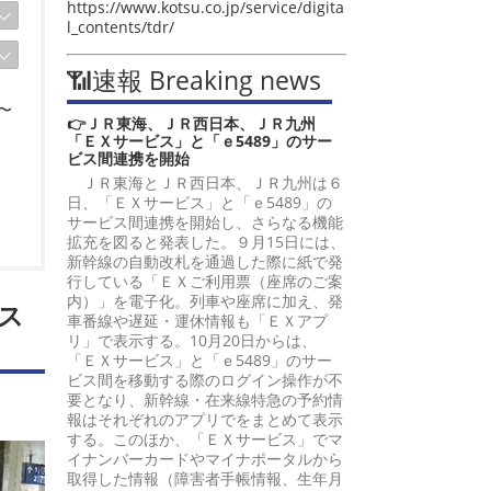
https://www.kotsu.co.jp/service/digita
l_contents/tdr/
📶速報 Breaking news
〜
👉ＪＲ東海、ＪＲ西日本、ＪＲ九州
「ＥＸサービス」と「ｅ5489」のサー
ビス間連携を開始
ＪＲ東海とＪＲ西日本、ＪＲ九州は６
日、「ＥＸサービス」と「ｅ5489」の
サービス間連携を開始し、さらなる機能
拡充を図ると発表した。９月15日には、
新幹線の自動改札を通過した際に紙で発
行している「ＥＸご利用票（座席のご案
内）」を電子化。列車や座席に加え、発
ス
車番線や遅延・運休情報も「ＥＸアプ
リ」で表示する。10月20日からは、
「ＥＸサービス」と「ｅ5489」のサー
ビス間を移動する際のログイン操作が不
要となり、新幹線・在来線特急の予約情
報はそれぞれのアプリでをまとめて表示
する。このほか、「ＥＸサービス」でマ
イナンバーカードやマイナポータルから
取得した情報（障害者手帳情報、生年月