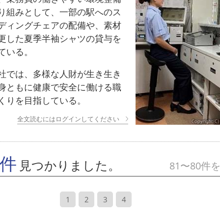
り組みとして、一部の駅へのス
ディングチェアの配備や、素材
更した夏季半袖シャツの貸与を
ている。
では、多様な人財が生き生き
身ともに健康で安全に働ける職
くりを目指している。
全文読むにはログインしてください
7件
見つかりました。
81〜80件
1
2
3
4