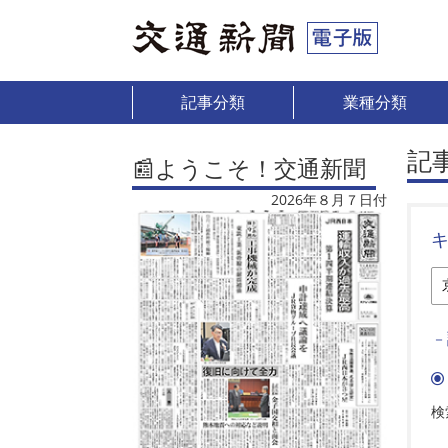
記事分類
業種分類
記
📰ようこそ！交通新聞
2026年８月７日付
－
検