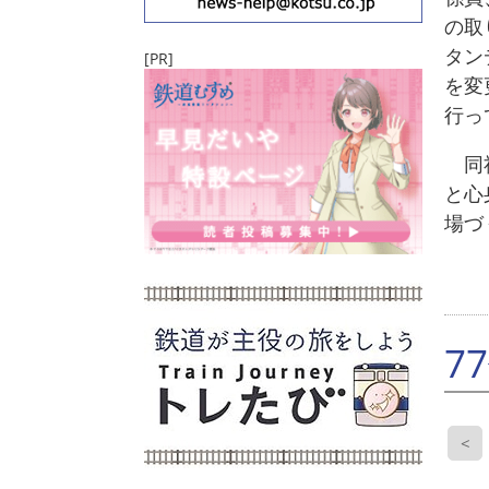
の取
タン
[PR]
を変
行っ
同社
と心
場づ
7
<