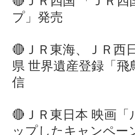
🔴ＪＲ四国 「ＪＲ
プ」発売
🔴ＪＲ東海、ＪＲ西
県 世界遺産登録「飛
信
🔴ＪＲ東日本 映画
ップしたキャンペー