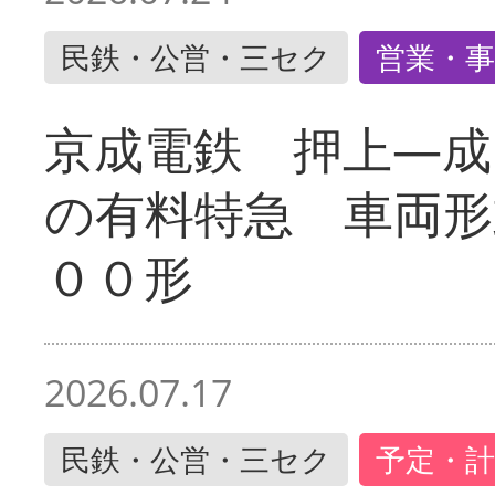
民鉄・公営・三セク
営業・事
京成電鉄 押上―成
の有料特急 車両形
００形
2026.07.17
民鉄・公営・三セク
予定・計