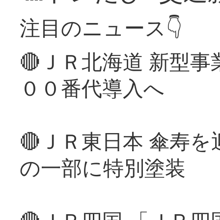
注目のニュース👇
🔴ＪＲ北海道 新型
００番代導入へ
🔴ＪＲ東日本 傘寿
の一部に特別塗装