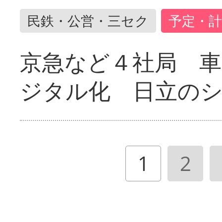
民鉄・公営・三セク
予定・計
京急など４社局 
ジタル化 日立の
1
2