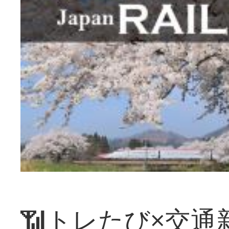
📶トレたび×交通