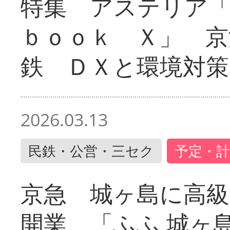
特集 アステリア
ｂｏｏｋ Ｘ」 京
鉄 ＤＸと環境対策
2026.03.13
民鉄・公営・三セク
予定・計
京急 城ヶ島に高級
開業 「ふふ 城ヶ島