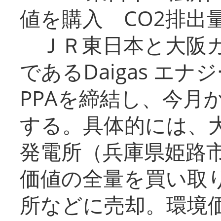
値を購入 CO2排出
ＪＲ東日本と大阪ガ
であるDaigas エ
PPAを締結し、今月
する。具体的には、
発電所（兵庫県姫路
価値の全量を買い取
所などに売却。環境