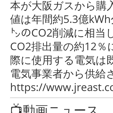
本が大阪ガスから購
値は年間約5.3億kW
㌧のCO2削減に相当
CO2排出量の約12
際に使用する電気は
電気事業者から供給
https://www.jreast.co
📺動画ニュース