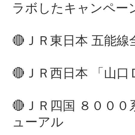
ラボしたキャンペー
🔴ＪＲ東日本 五能
🔴ＪＲ西日本 「山
🔴ＪＲ四国 ８００
ューアル