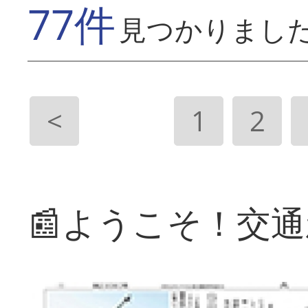
77件
見つかりまし
<
1
2
📰ようこそ！交