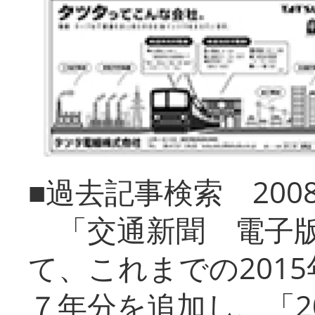
■過去記事検索 20
「交通新聞 電子版
て、これまでの201
７年分を追加し、「2