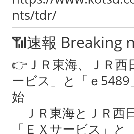
nts/tdr/
📶速報 Breaking 
👉ＪＲ東海、ＪＲ西
ービス」と「ｅ548
始
ＪＲ東海とＪＲ西日
「ＥＸサービス」と「