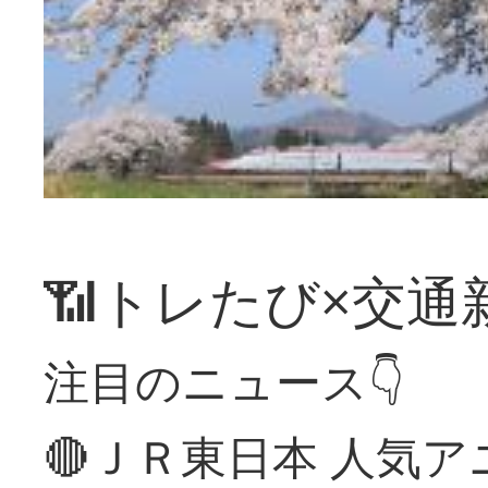
📶トレたび×交通
注目のニュース👇
🔴ＪＲ東日本 人気