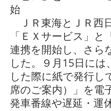
始
ＪＲ東海とＪＲ西日
「ＥＸサービス」と「
連携を開始し、さら
した。９月15日には
した際に紙で発行し
席のご案内）」を電
発車番線や遅延・運