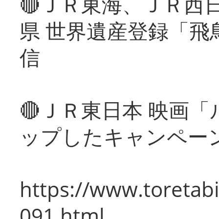
🔴ＪＲ東海、ＪＲ西
県 世界遺産登録「飛
信
🔴ＪＲ東日本 映画
ップしたキャンペー
https://www.toretabi
091.html