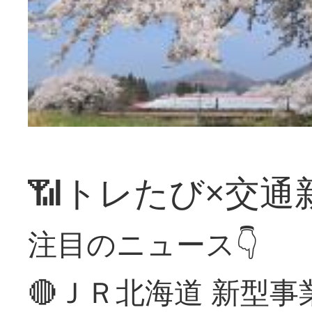
📶トレたび×交通
注目のニュース👇
🔴ＪＲ北海道 新型