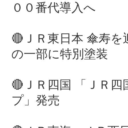
００番代導入へ
🔴ＪＲ東日本 傘寿
の一部に特別塗装
🔴ＪＲ四国 「ＪＲ
プ」発売