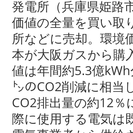
発電所（兵庫県姫路
価値の全量を買い取
所などに売却。環境
本が大阪ガスから購
値は年間約5.3億kW
㌧のCO2削減に相当
CO2排出量の約12
際に使用する電気は