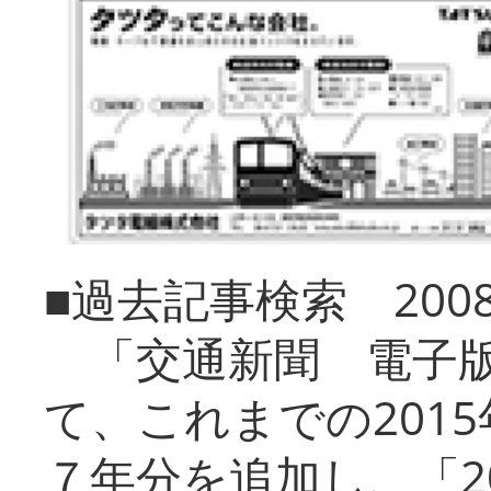
■過去記事検索 20
「交通新聞 電子版
て、これまでの201
７年分を追加し、「2