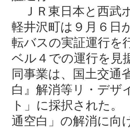
ＪＲ東日本と西武ホ
軽井沢町は９月６日か
転バスの実証運行を
ベル４での運行を見
同事業は、国土交通
白』解消等リ・デザ
ト」に採択された。
通空白」の解消に向