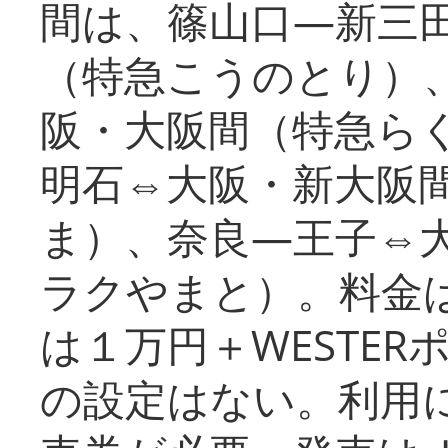
間は、篠山口―新三
（特急こうのとり）
阪・大阪間（特急ら
明石⇔大阪・新大阪
ま）、奈良―王子⇔
ラクやまと）。料金
は１万円＋WESTER
の設定はない。利用