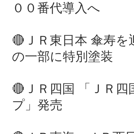
００番代導入へ
🔴ＪＲ東日本 傘寿
の一部に特別塗装
🔴ＪＲ四国 「ＪＲ
プ」発売