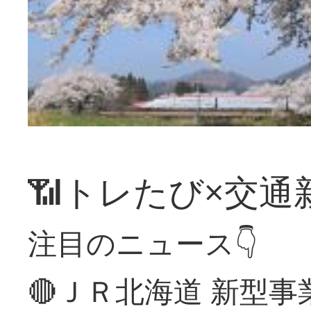
📶トレたび×交通
注目のニュース👇
🔴ＪＲ北海道 新型