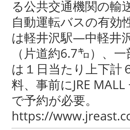
る公共交通機関の輸
自動運転バスの有効
は軽井沢駅―中軽井
（片道約6.7㌔）、
は１日当たり上下計
料、事前にJRE MA
で予約が必要。
https://www.jreast.co