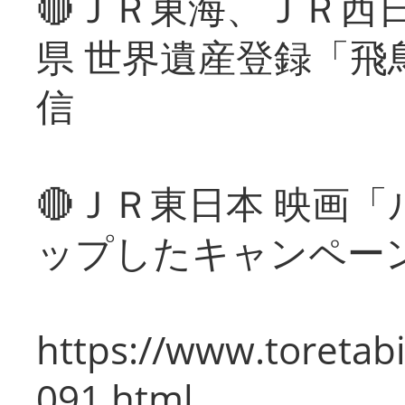
🔴ＪＲ東海、ＪＲ西
県 世界遺産登録「飛
信
🔴ＪＲ東日本 映画
ップしたキャンペー
https://www.toretabi
091.html