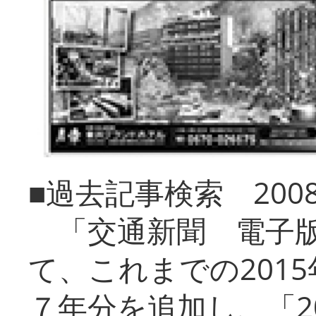
■過去記事検索 20
「交通新聞 電子版
て、これまでの201
７年分を追加し、「2