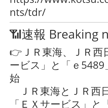
nts/tdr/
📶速報 Breaking 
👉ＪＲ東海、ＪＲ西
ービス」と「ｅ548
始
ＪＲ東海とＪＲ西日
「ＥＸサービス」と「