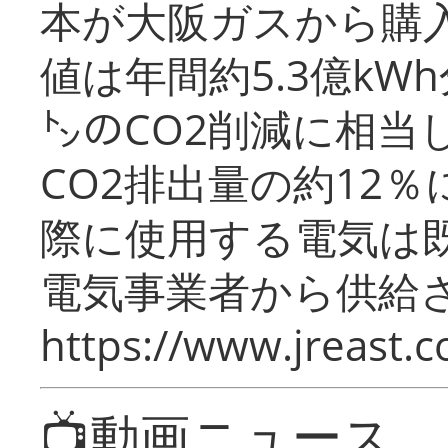
本が大阪ガスから購
値は年間約5.3億kW
㌧のCO2削減に相当
CO2排出量の約12
際に使用する電気は
電気事業者から供給
https://www.jreast.co
📺動画ニュース