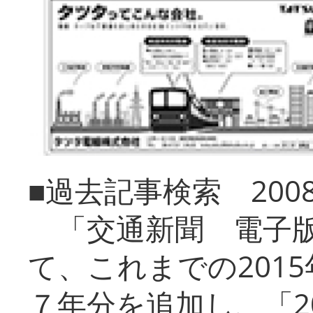
■過去記事検索 20
「交通新聞 電子版
て、これまでの201
７年分を追加し、「2