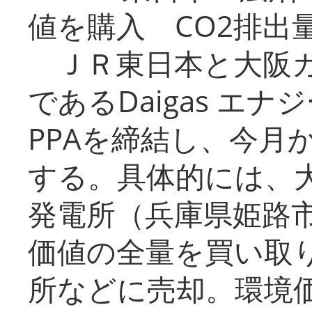
値を購入 CO2排出
ＪＲ東日本と大阪ガ
であるDaigas エ
PPAを締結し、今月
する。具体的には、
発電所（兵庫県姫路
価値の全量を買い取
所などに売却。環境