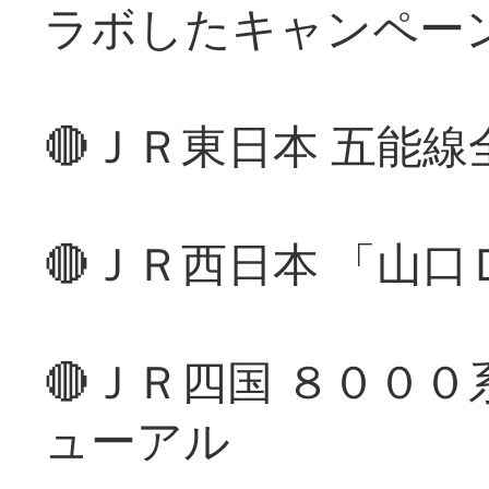
ラボしたキャンペー
🔴ＪＲ東日本 五能
🔴ＪＲ西日本 「山
🔴ＪＲ四国 ８００
ューアル