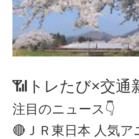
📶トレたび×交通
注目のニュース👇
🔴ＪＲ東日本 人気