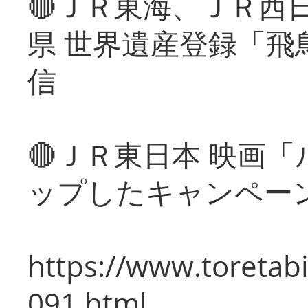
🔴ＪＲ東海、ＪＲ西
県 世界遺産登録「飛
信
🔴ＪＲ東日本 映画
ップしたキャンペー
https://www.toretabi
091.html