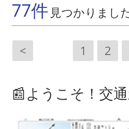
77件
見つかりまし
<
1
2
📰ようこそ！交