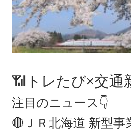
📶トレたび×交通
注目のニュース👇
🔴ＪＲ北海道 新型