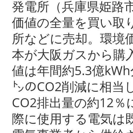
発電所（兵庫県姫路
価値の全量を買い取
所などに売却。環境
本が大阪ガスから購
値は年間約5.3億kW
㌧のCO2削減に相当
CO2排出量の約12
際に使用する電気は