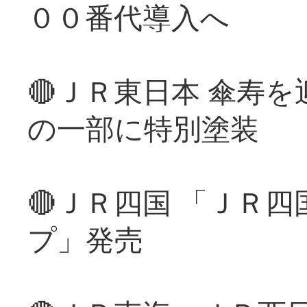
００番代導入へ
🔴ＪＲ東日本 傘寿
の一部に特別塗装
🔴ＪＲ四国 「ＪＲ
プ」発売