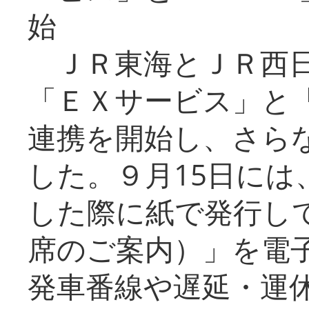
始
ＪＲ東海とＪＲ西日
「ＥＸサービス」と「
連携を開始し、さら
した。９月15日には
した際に紙で発行し
席のご案内）」を電
発車番線や遅延・運