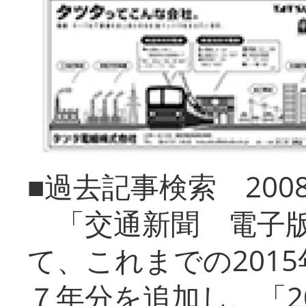
■過去記事検索 20
「交通新聞 電子版
て、これまでの201
７年分を追加し、「2