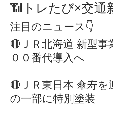
📶トレたび×交通
注目のニュース👇
🔴ＪＲ北海道 新型
００番代導入へ
🔴ＪＲ東日本 傘寿
の一部に特別塗装