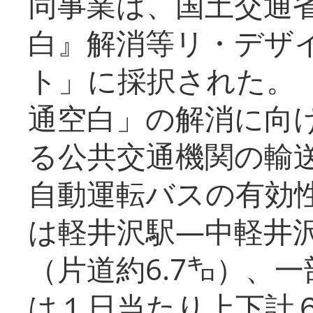
同事業は、国土交通
白』解消等リ・デザ
ト」に採択された。
通空白」の解消に向
る公共交通機関の輸
自動運転バスの有効
は軽井沢駅―中軽井
（片道約6.7㌔）、
は１日当たり上下計