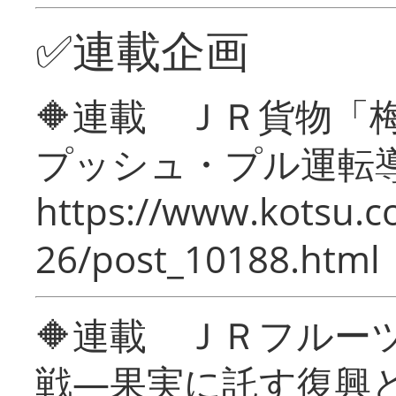
✅連載企画
🔶連載 ＪＲ貨物
プッシュ・プル運転
https://www.kotsu.c
26/post_10188.html
🔶連載 ＪＲフルー
戦―果実に託す復興