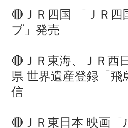
🔴ＪＲ四国 「ＪＲ
プ」発売
🔴ＪＲ東海、ＪＲ西
県 世界遺産登録「飛
信
🔴ＪＲ東日本 映画