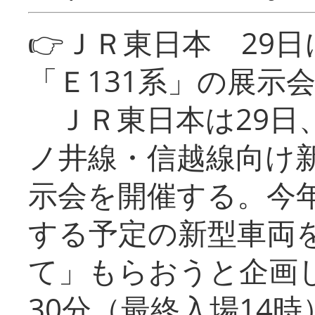
👉ＪＲ東日本 29
「Ｅ131系」の展示
ＪＲ東日本は29日
ノ井線・信越線向け新
示会を開催する。今
する予定の新型車両
て」もらおうと企画し
30分（最終入場14