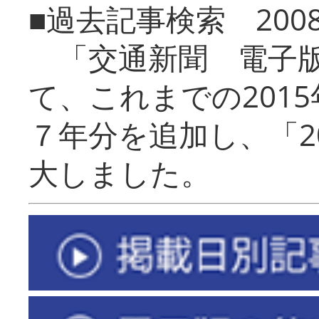
■過去記事検索 20
「交通新聞 電子版
て、これまでの201
７年分を追加し、「2
大しました