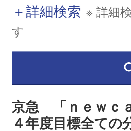
＋
詳細検索
※ 詳細
す
京急 「ｎｅｗｃ
４年度目標全ての