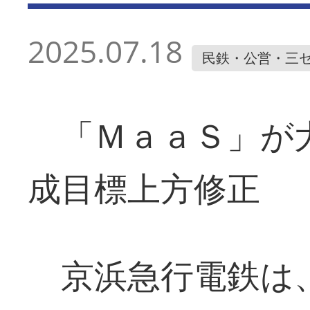
2025.07.18
民鉄・公営・三
「ＭａａＳ」が大
成目標上方修正
京浜急行電鉄は