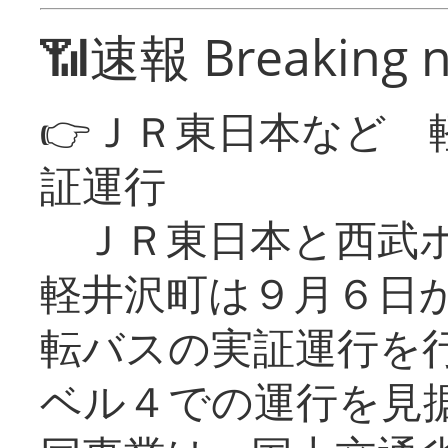
📶速報 Breaking 
👉ＪＲ東日本など 
証運行
ＪＲ東日本と西武ホ
軽井沢町は９月６日か
転バスの実証運行を
ベル４での運行を見