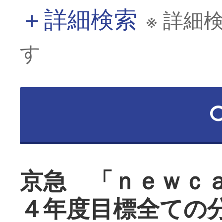
＋
詳細検索
※ 詳細
す
京急 「ｎｅｗｃ
４年度目標全ての