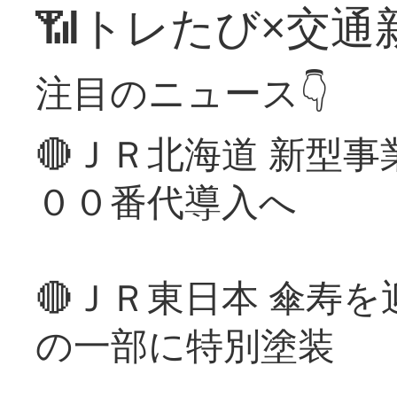
📶トレたび×交通
注目のニュース👇
🔴ＪＲ北海道 新型
００番代導入へ
🔴ＪＲ東日本 傘寿
の一部に特別塗装