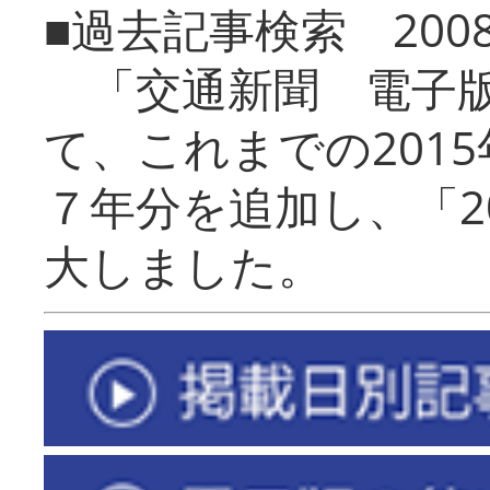
■過去記事検索 20
「交通新聞 電子版
て、これまでの201
７年分を追加し、「2
大しました