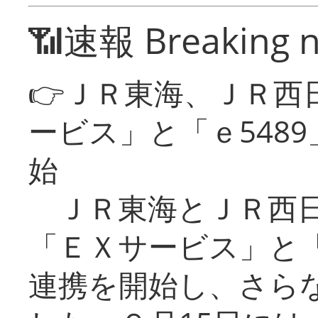
📶速報 Breaking 
👉ＪＲ東海、ＪＲ西
ービス」と「ｅ548
始
ＪＲ東海とＪＲ西日
「ＥＸサービス」と「
連携を開始し、さら