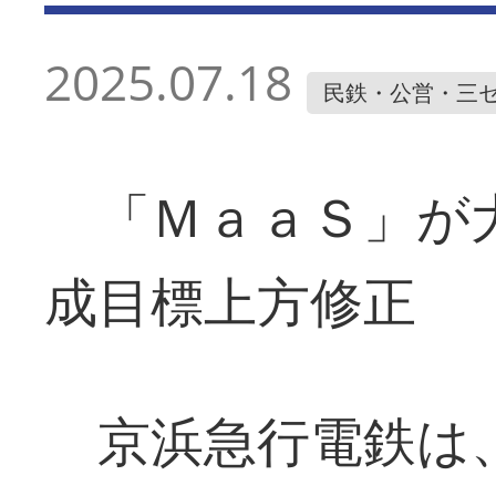
2025.07.18
民鉄・公営・三
「ＭａａＳ」が大
成目標上方修正
京浜急行電鉄は