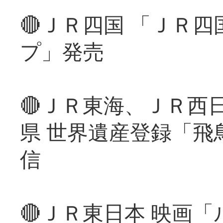
🔴ＪＲ四国 「ＪＲ
プ」発売
🔴ＪＲ東海、ＪＲ西
県 世界遺産登録「飛
信
🔴ＪＲ東日本 映画