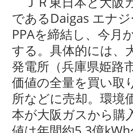
ＪＲ東日本と大阪ガ
であるDaigas エ
PPAを締結し、今月
する。具体的には、
発電所（兵庫県姫路
価値の全量を買い取
所などに売却。環境
本が大阪ガスから購
値は年間約5.3億kW