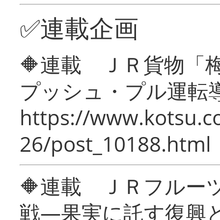
✅連載企画
🔶連載 ＪＲ貨物
プッシュ・プル運転
https://www.kotsu.c
26/post_10188.html
🔶連載 ＪＲフルー
戦―果実に託す復興