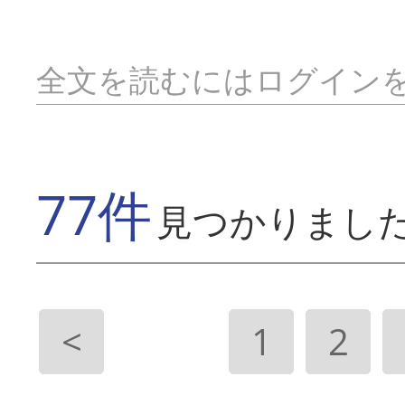
全文を読むにはログイン
77件
見つかりまし
<
1
2