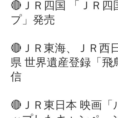
🔴ＪＲ四国 「ＪＲ
プ」発売
🔴ＪＲ東海、ＪＲ西
県 世界遺産登録「飛
信
🔴ＪＲ東日本 映画