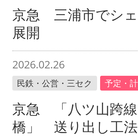
京急 三浦市でシ
展開
2026.02.26
民鉄・公営・三セク
予定・計
京急 「八ツ山跨線
橋」 送り出し工