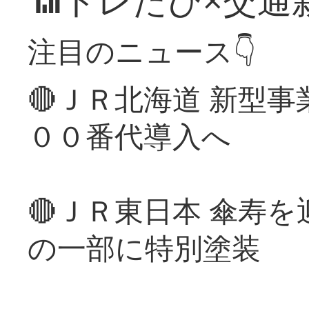
📶トレたび×交通
注目のニュース👇
🔴ＪＲ北海道 新型
００番代導入へ
🔴ＪＲ東日本 傘寿
の一部に特別塗装