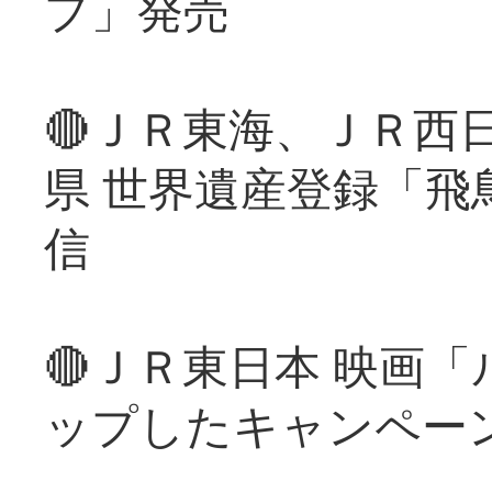
プ」発売
🔴ＪＲ東海、ＪＲ西
県 世界遺産登録「飛
信
🔴ＪＲ東日本 映画
ップしたキャンペー