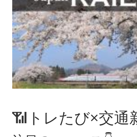
📶トレたび×交通