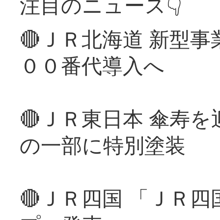
注目のニュース👇
🔴ＪＲ北海道 新型
００番代導入へ
🔴ＪＲ東日本 傘寿
の一部に特別塗装
🔴ＪＲ四国 「ＪＲ