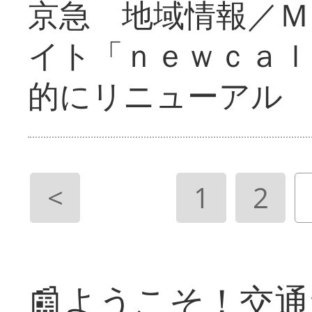
京急 地域情報／Ｍ
イト「ｎｅｗｃａｌ
的にリニューアル
<
1
2
📰ようこそ！交