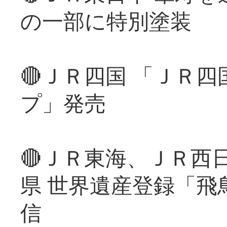
の一部に特別塗装
🔴ＪＲ四国 「ＪＲ
プ」発売
🔴ＪＲ東海、ＪＲ西
県 世界遺産登録「飛
信