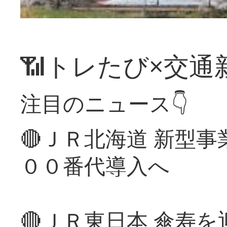
📶トレたび×交通
注目のニュース👇
🔴ＪＲ北海道 新型
００番代導入へ
🔴ＪＲ東日本 傘寿