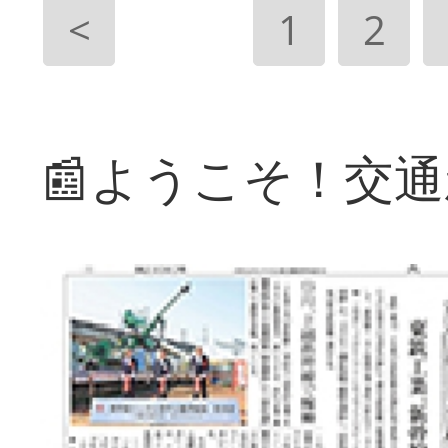
<
1
2
📰ようこそ！交