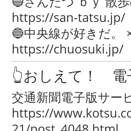
🔵さんたつ ｂｙ 散
https://san-tatsu.jp/
🔵中央線が好きだ。 
https://chuosuki.jp/
👆おしえて！ 電
交通新聞電子版サー
https://www.kotsu.c
21/post_4048.html