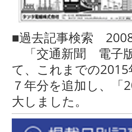
■過去記事検索 20
「交通新聞 電子版
て、これまでの201
７年分を追加し、「2
大しました