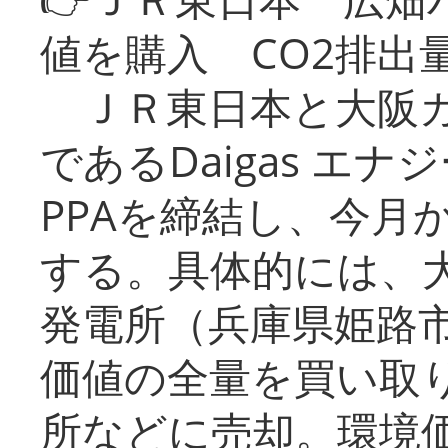
値を購入 CO2排出
ＪＲ東日本と大阪ガ
であるDaigas エ
PPAを締結し、今月
する。具体的には、
発電所（兵庫県姫路
価値の全量を買い取
所などに売却。環境