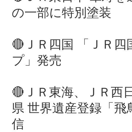
の一部に特別塗装
🔴ＪＲ四国 「ＪＲ
プ」発売
🔴ＪＲ東海、ＪＲ西
県 世界遺産登録「飛
信