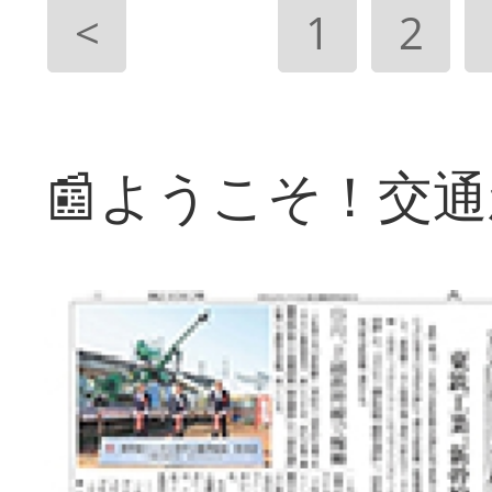
<
1
2
📰ようこそ！交