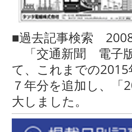
■過去記事検索 20
「交通新聞 電子版
て、これまでの201
７年分を追加し、「2
大しました