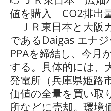
値を購入 CO2排出
ＪＲ東日本と大阪ガ
であるDaigas エ
PPAを締結し、今月
する。具体的には、
発電所（兵庫県姫路
価値の全量を買い取
所などに売却。環境