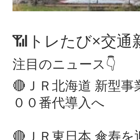
📶トレたび×交通
注目のニュース👇
🔴ＪＲ北海道 新型
００番代導入へ
🔴ＪＲ東日本 傘寿