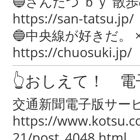
🔵さんたつ ｂｙ 散
https://san-tatsu.jp/
🔵中央線が好きだ。 
https://chuosuki.jp/
👆おしえて！ 電
交通新聞電子版サー
https://www.kotsu.c
21/post_4048.html