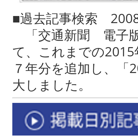
■過去記事検索 20
「交通新聞 電子版
て、これまでの201
７年分を追加し、「2
大しました