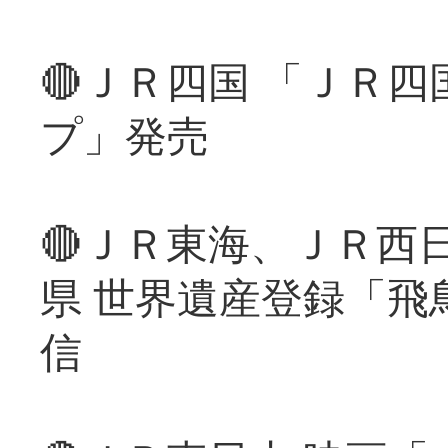
🔴ＪＲ四国 「ＪＲ
プ」発売
🔴ＪＲ東海、ＪＲ西
県 世界遺産登録「飛
信