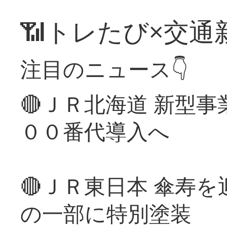
📶トレたび×交通
注目のニュース👇
🔴ＪＲ北海道 新型
００番代導入へ
🔴ＪＲ東日本 傘寿
の一部に特別塗装