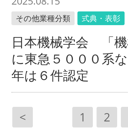
2025.08.15
その他業種分類
式典・表彰
日本機械学会 「機
に東急５０００系な
年は６件認定
<
1
2