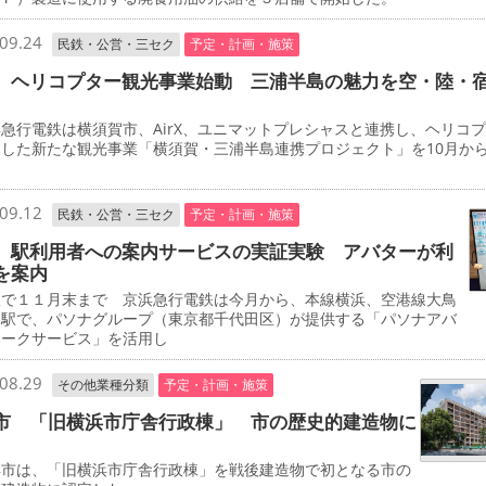
09.24
民鉄・公営・三セク
予定・計画・施策
 ヘリコプター観光事業始動 三浦半島の魅力を空・陸・
行電鉄は横須賀市、AirX、ユニマットプレシャスと連携し、ヘリコ
用した新たな観光事業「横須賀・三浦半島連携プロジェクト」を10月か
。
09.12
民鉄・公営・三セク
予定・計画・施策
 駅利用者への案内サービスの実証実験 アバターが利
を案内
で１１月末まで 京浜急行電鉄は今月から、本線横浜、空港線大鳥
両駅で、パソナグループ（東京都千代田区）が提供する「パソナアバ
ワークサービス」を活用し
08.29
その他業種分類
予定・計画・施策
市 「旧横浜市庁舎行政棟」 市の歴史的建造物に
市は、「旧横浜市庁舎行政棟」を戦後建造物で初となる市の