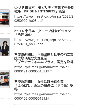
👉ＪＲ東日本 モビリティ事業で中長期
戦略「PRIDE & INTEGRITY」策定
https://www.jreast.co.jp/press/2025/2
0250909_ho03.pdf
👉ＪＲ東日本 グループ経営ビジョン
「勇翔 2034」
https://www.jreast.co.jp/press/2025/2
0250701_ho03.pdf
💖交通新聞社 不妊治療と仕事の両立支
援に取り組む先進企業
「プラチナくるみんプラス」認定を取得
https://prtimes.jp/main/html/rd/p/00
0000121.000050139.html
💖交通新聞社 女性活躍推進企業
「えるぼし」認定の最高位（３つ星）取
得
https://prtimes.jp/main/html/rd/p/00
0000105.000050139.html