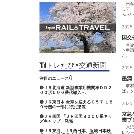
日産
ミア
みら
2025.
国交
東急
へ申
た。
📶トレたび×交通新聞
2025.
墨滴
注目のニュース👇
取材
🔴ＪＲ北海道 新型事業用機関車ＤＤ２
ば」
００形５００番代導入へ
🔴ＪＲ東日本 傘寿を迎えるＣ５７ １８
2025.
０号機の一部に特別塗装
京急
🔴ＪＲ四国 「ＪＲ四国８０００系キッ
業プ
ズキャップ」発売
京浜
🔴ＪＲ東海、ＪＲ西日本、近畿日本鉄
レシ