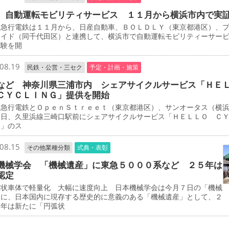
 自動運転モビリティサービス １１月から横浜市内で実
急行電鉄は１１月から、日産自動車、ＢＯＬＤＬＹ（東京都港区）、
エイド（同千代田区）と連携して、横浜市で自動運転モビリティーサー
実験を開
08.19
民鉄・公営・三セク
予定・計画・施策
など 神奈川県三浦市内 シェアサイクルサービス「ＨＥ
ＣＹＣＬＩＮＧ」提供を開始
急行電鉄とＯｐｅｎＳｔｒｅｅｔ（東京都港区）、サンオータス（横
３日、久里浜線三崎口駅前にシェアサイクルサービス「ＨＥＬＬＯ Ｃ
Ｇ」のス
08.15
その他業種分類
式典・表彰
機械学会 「機械遺産」に東急５０００系など ２５年は
認定
状車体で軽量化 大幅に速度向上 日本機械学会は今月７日の「機械
」に、日本国内に現存する歴史的に意義のある「機械遺産」として、２
５年は新たに「円弧状