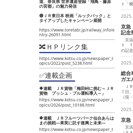
道、奈良県 世界遺産登録「飛鳥・藤原
ト「
の宮都」の魅力発信
🔴ＪＲ東日本 映画「ルックバック」と
2025.
タイアップしたキャンペーン展開
京急 
https://www.toretabi.jp/railway_info/e
記念
ntry-26091.html
京浜
🔀ＨＰリンク集
Ｙ 
の記
https://www.kotsu.co.jp/newspaper_t
2025.
opics/2022/post_5238.html
総合
✅連載企画
ガエ
ＪＲ
🔶連載 ＪＲ貨物「梅田峠に挑む～ＪＲ
７日
貨物 プッシュ・プル運転導入～」
（現
https://www.kotsu.co.jp/newspaper_t
opics/2026/post_10188.html
2025.
🔶連載 ＪＲフルーツパーク仙台あらは
京急
まの挑戦―果実に託す復興と未来―
京浜
https://www.kotsu.co.jp/newspaper_t
（Ｓ