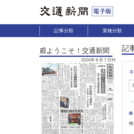
記事分類
業種分類
記
📰ようこそ！交通新聞
2026年８月７日付
－
検