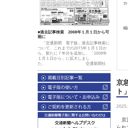
カ
掲
■過去記事検索 2008年１月１日から可
能に
「交通新聞 電子版」過去記事検索に
ついて、これまでの2015年１月１日か
ら、新たに７年分を追加し、「2008年
１月１日から」に拡大しまし
た。 交通新聞社
京
ト
2025.
京浜
られ