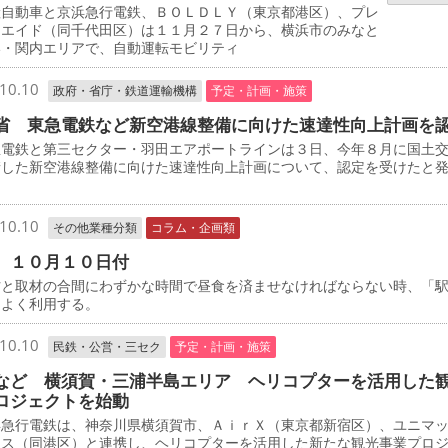
自動車と京浜急行電鉄、ＢＯＬＤＬＹ（東京都港区）、プレ
・エイド（同千代田区）は１１月２７日から、横浜市のみなと
い・関内エリアで、自動運転モビリティ
10.10
政府・省庁・鉄道運輸機構
予定・計画・施策
省 東急電鉄など新空港線整備に向けた速達性向上計画を
電鉄と第三セクター・羽田エアポートラインは３日、今年８月に国土
請した新空港線整備に向けた速達性向上計画について、認定を受けたと
10.10
その他業種分類
コラム・企画類
 １０月１０日付
と取材の合間にわずかな時間で昼食を済ませなければならない時、「
をよく利用する。
10.10
民鉄・公営・三セク
予定・計画・施策
など 横須賀・三浦半島エリア ヘリコプターを活用した
ロジェクトを始動
急行電鉄は、神奈川県横須賀市、ＡｉｒＸ（東京都新宿区）、ユニマ
ャス（同港区）と連携し、ヘリコプターを活用した新たな観光事業プロ