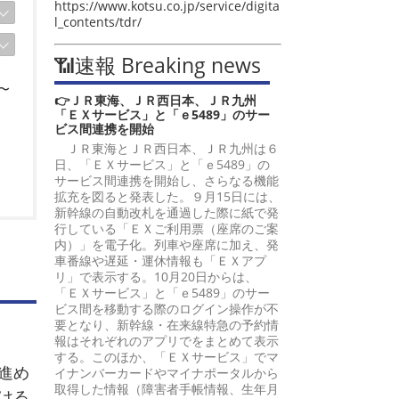
https://www.kotsu.co.jp/service/digita
l_contents/tdr/
📶速報 Breaking news
〜
👉ＪＲ東海、ＪＲ西日本、ＪＲ九州
「ＥＸサービス」と「ｅ5489」のサー
ビス間連携を開始
ＪＲ東海とＪＲ西日本、ＪＲ九州は６
日、「ＥＸサービス」と「ｅ5489」の
サービス間連携を開始し、さらなる機能
拡充を図ると発表した。９月15日には、
新幹線の自動改札を通過した際に紙で発
行している「ＥＸご利用票（座席のご案
内）」を電子化。列車や座席に加え、発
車番線や遅延・運休情報も「ＥＸアプ
リ」で表示する。10月20日からは、
「ＥＸサービス」と「ｅ5489」のサー
ビス間を移動する際のログイン操作が不
要となり、新幹線・在来線特急の予約情
報はそれぞれのアプリでをまとめて表示
する。このほか、「ＥＸサービス」でマ
進め
イナンバーカードやマイナポータルから
取得した情報（障害者手帳情報、生年月
ける