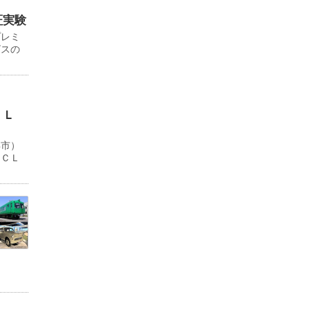
証実験
プレミ
ビスの
ＬＬ
浜市）
ＹＣＬ