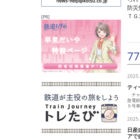
防災
ＴＧ
[PR]
7
2025.
ティ
チャ
急電
５号
2025.
日産
アで