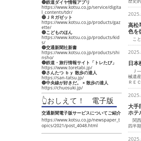
歴史
🔵鉄道ダイヤ情報アプリ
https://www.kotsu.co.jp/service/digita
l_contents/tdr/
2025.
🔵ＪＲガゼット
https://www.kotsu.co.jp/products/gaz
高松
ette/
色を
🔵こどものほん
https://www.kotsu.co.jp/products/kid
こと
s/
🔵交通新聞社新書
2025.
https://www.kotsu.co.jp/products/shi
nsho/
🔵鉄道・旅行情報サイト「トレたび」
日本
https://www.toretabi.jp/
Ｊ―
🔵さんたつ ｂｙ 散歩の達人
械遺
https://san-tatsu.jp/
ＲＥ
🔵中央線が好きだ。 × 散歩の達人
https://chuosuki.jp/
2025.
👆おしえて！ 電子版
大手
ホテ
交通新聞電子版サービスについてご紹介
https://www.kotsu.co.jp/newspaper_t
関西
opics/2021/post_4048.html
四半
2025.