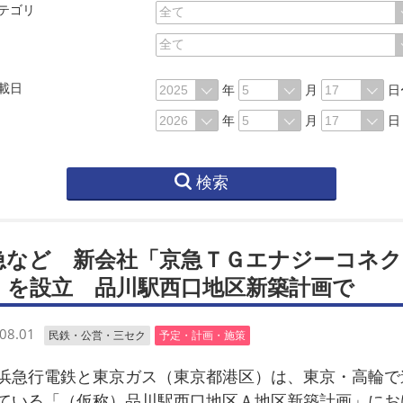
テゴリ
載日
年
月
日
年
月
日
検索
急など 新会社「京急ＴＧエナジーコネク
」を設立 品川駅西口地区新築計画で
08.01
民鉄・公営・三セク
予定・計画・施策
急行電鉄と東京ガス（東京都港区）は、東京・高輪で
ている「（仮称）品川駅西口地区Ａ地区新築計画」にお