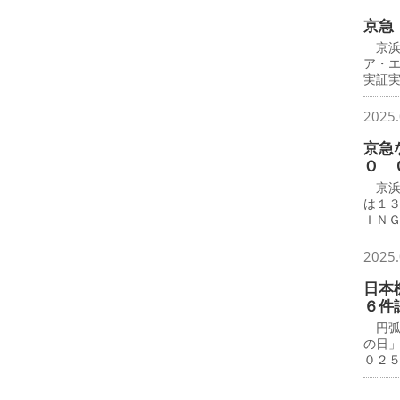
京急
京浜
ア・
実証
2025.
京急
Ｏ 
京浜
は１
ＩＮ
2025.
日本
６件
円弧
の日
０２