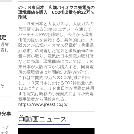
👉ＪＲ東日本 広畑バイオマス発電所の
環境価値を購入 CO2排出量を約22万㌧
削減
ＪＲ東日本と大阪ガスは、大阪ガスの
代理店であるDaigas エナジーを通じて
バーチャルPPAを締結し、今月から環境
認定
価値の提供を開始する。具体的には、大
交通省
阪ガスが広畑バイオマス発電所（兵庫県
発表し
姫路市）の発電した電気と環境価値の全
量を買い取り、電気は日本卸電力取引所
などに売却。環境価値については、ＪＲ
東日本が大阪ガスから購入する。同発電
所の環境価値は年間約5.3億kWh分で、
これは年間約22万㌧のCO2削減に相当
し、ＪＲ東日本におけるCO2排出量の約
駅そ
12％に当たる。ＪＲ東日本が実際に使用
する電気は既存の小売契約により小売電
気事業者から供給される。
https://www.jreast.co.jp/
観光事
📺動画ニュース
ットプ
ジェク