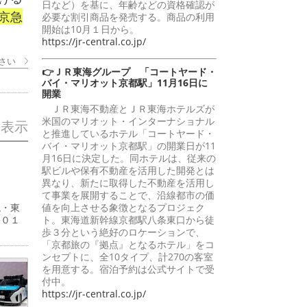
日など）を基に、年齢などの資格確認が
京急
必要な割引商品を発売する。商品の利用
開始は10月１日から。
https://jr-central.co.jp/
さい
👉ＪＲ東海グループ 「コートヤード・
バイ・マリオット京都駅」11月16日に
開業
ＪＲ東海不動産とＪＲ東海ホテルズが
米国のマリオット・インターナショナル
を表示
と推進しているホテル「コートヤード・
バイ・マリオット京都駅」の開業日が11
月16日に決定した。同ホテルは、従来の
駅ビルや保有不動産を活用した開発とは
異なり、新たに取得した不動産を活用し
て事業を展開することで、沿線都市の価
値を向上させる象徴となるプロジェク
現・東
ト。東海道新幹線京都駅八条東口から徒
５０１
歩３分という絶好のロケーションで、
「京都旅の『拠点』となるホテル」をコ
ンセプトに、全10タイプ、計270の客室
を用意する。宿泊予約は公式サイトで受
付中。
https://jr-central.co.jp/