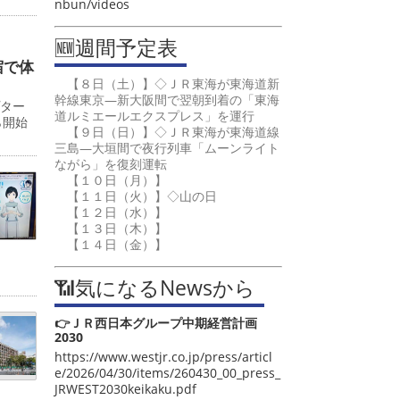
nbun/videos
🆕週間予定表
宿で体
【８日（土）】◇ＪＲ東海が東海道新
幹線東京―新大阪間で翌朝到着の「東海
プター
道ルミエールエクスプレス」を運行
ら開始
【９日（日）】◇ＪＲ東海が東海道線
三島―大垣間で夜行列車「ムーンライト
ながら」を復刻運転
【１０日（月）】
【１１日（火）】◇山の日
【１２日（水）】
【１３日（木）】
【１４日（金）】
📶気になるNewsから
👉ＪＲ西日本グループ中期経営計画
2030
https://www.westjr.co.jp/press/articl
e/2026/04/30/items/260430_00_press_
JRWEST2030keikaku.pdf