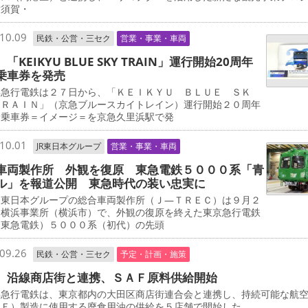
横須賀・
10.09
民鉄・公営・三セク
営業・事業・車両
「KEIKYU BLUE SKY TRAIN」運行開始20周年
乗車券を発売
急行電鉄は２７日から、「ＫＥＩＫＹＵ ＢＬＵＥ ＳＫ
ＴＲＡＩＮ」（京急ブルースカイトレイン）運行開始２０周年
念乗車券＝イメージ＝を京急久里浜駅で発
10.01
JR東日本グループ
営業・事業・車両
車両製作所 外観を復原 東急電鉄５０００系「青
ル」を報道公開 東急時代の装い忠実に
東日本グループの総合車両製作所（Ｊ―ＴＲＥＣ）は９月２
、横浜事業所（横浜市）で、外観の復原を終えた東京急行電鉄
・東急電鉄）５０００系（初代）の先頭
09.26
民鉄・公営・三セク
予定・計画・施策
 沿線商店街と連携、ＳＡＦ原料供給開始
急行電鉄は、東京都内の大田区商店街連合会と連携し、持続可能な航
ＡＦ）製造に使用する廃食用油の供給を５店舗で開始した。