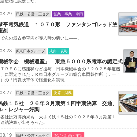
的建造物に認定した。
08.29
民鉄・公営・三セク
営業・事業・車両
琴平電気鉄道 １０７０形 ファンタンゴレッド塗
復刻
でんの最古参車両が導入時の装いに――。
08.28
JR東日本グループ
式典・表彰
機械学会「機械遺産」 東急５０００系電車の認定式
ＴＲＥＣに感謝状など授与 日本機械学会の「２０２５年度機
産」に選定されたＪＲ東日本グループの総合車両製作所（Ｊ―Ｔ
Ｃ）の「円弧状車体で軽量化を実現
08.27
民鉄・公営・三セク
決算・財務
民鉄１５社 ２６年３月期第１四半期決算 交通、
ル・レジャー好調
各社は万博効果も 大手民鉄１５社の２０２６年３月期第１
期連結決算が出そろった。
08.19
民鉄・公営・三セク
予定・計画・施策