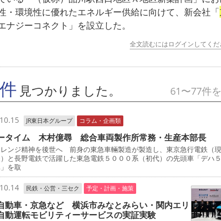
性・環境性に優れたエネルギー供給に向けて、新会社「
エナジーコネクト」を設立した。
全文読むにはログインしてくだ
7件
見つかりました。
61〜77件
10.15
JR東日本グループ
コラム・企画類
ータイム 木村億尋 総合車両製作所常務・生産本部長
レンジ精神を後世へ 前身の東急車輛製造が製造し、東京急行電鉄（
鉄）と長野電鉄で活躍した東急電鉄５０００系（初代）の先頭車「デハ
車」を取
10.14
民鉄・公営・三セク
予定・計画・施策
自動車・京急など 横浜市みなとみらい・関内エリ
自動運転モビリティーサービスの実証実験