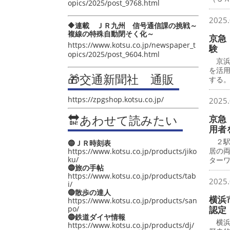
opics/2025/post_9768.html
2025.
🔶連載 ＪＲ九州 信号通信課の挑戦～
複線の特殊自動閉そく化～
京急
https://www.kotsu.co.jp/newspaper_t
験
opics/2025/post_9604.html
京浜急
を活
🎁交通新聞社 通販
する
https://zpgshop.kotsu.co.jp/
2025.
🔛あわせて読みたい
京急
用者
２駅
🔵ＪＲ時刻表
居の
https://www.kotsu.co.jp/products/jiko
ku/
ター
🔵旅の手帖
https://www.kotsu.co.jp/products/tab
2025.
i/
🔵散歩の達人
横浜
https://www.kotsu.co.jp/products/san
po/
認定
🔵鉄道ダイヤ情報
横浜
https://www.kotsu.co.jp/products/dj/