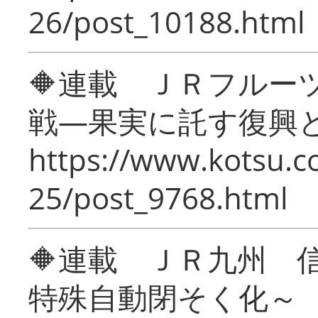
26/post_10188.html
🔶連載 ＪＲフルー
戦―果実に託す復興
https://www.kotsu.c
25/post_9768.html
🔶連載 ＪＲ九州 
特殊自動閉そく化～