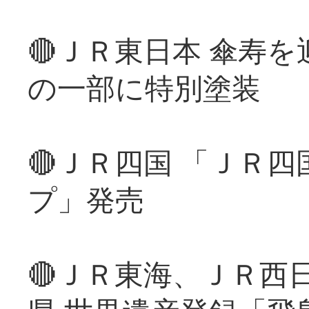
🔴ＪＲ東日本 傘寿
の一部に特別塗装
🔴ＪＲ四国 「ＪＲ
プ」発売
🔴ＪＲ東海、ＪＲ西