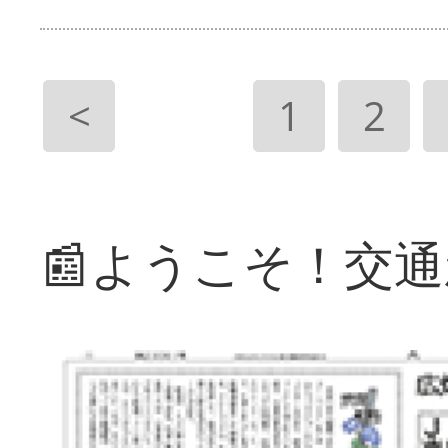
<
1
2
📰ようこそ！交