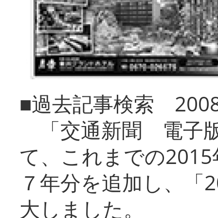
■過去記事検索 20
「交通新聞 電子版
て、これまでの201
７年分を追加し、「2
大しました