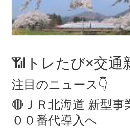
📶トレたび×交通
注目のニュース👇
🔴ＪＲ北海道 新型
００番代導入へ