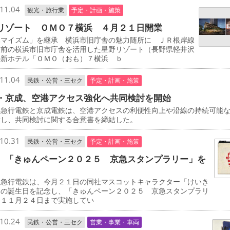
11.04
観光・旅行業
予定・計画・施策
リゾート ＯＭＯ７横浜 ４月２１日開業
マイズム」を継承 横浜市旧庁舎の魅力随所に ＪＲ根岸線
駅前の横浜市旧市庁舎を活用した星野リゾート（長野県軽井沢
の新ホテル「ＯＭＯ（おも）７横浜 ｂ
11.04
民鉄・公営・三セク
予定・計画・施策
・京成、空港アクセス強化へ共同検討を開始
急行電鉄と京成電鉄は、空港アクセスの利便性向上や沿線の持続可能
指し、共同検討に関する合意書を締結した。
10.31
民鉄・公営・三セク
予定・計画・施策
 「きゅんペーン２０２５ 京急スタンプラリー」を
急行電鉄は、今月２１日の同社マスコットキャラクター「けいき
」の誕生日を記念し、「きゅんペーン２０２５ 京急スタンプラリ
を１１月２４日まで実施してい
10.24
民鉄・公営・三セク
営業・事業・車両