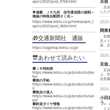
京急
opics/2025/post_9768.html
京浜
したメ
🔶連載 ＪＲ九州 信号通信課の挑戦～
複線の特殊自動閉そく化～
https://www.kotsu.co.jp/newspaper_t
2025.
opics/2025/post_9604.html
関東
🎁交通新聞社 通販
首都
京メ
道、
https://zpgshop.kotsu.co.jp/
2025.
🔛あわせて読みたい
京急
🔵ＪＲ時刻表
京浜
https://www.kotsu.co.jp/products/jiko
上、
ku/
合意
🔵旅の手帖
https://www.kotsu.co.jp/products/tab
i/
2025.
🔵散歩の達人
https://www.kotsu.co.jp/products/san
小田
po/
う。
🔵鉄道ダイヤ情報
https://www.kotsu.co.jp/products/dj/
１２