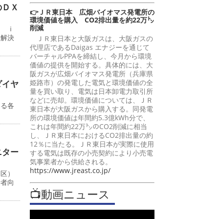
のＤＸ
👉ＪＲ東日本 広畑バイオマス発電所の
環境価値を購入 CO2排出量を約22万㌧
削減
ン ｉ
題解決
ＪＲ東日本と大阪ガスは、大阪ガスの
代理店であるDaigas エナジーを通じて
バーチャルPPAを締結し、今月から環境
価値の提供を開始する。具体的には、大
阪ガスが広畑バイオマス発電所（兵庫県
姫路市）の発電した電気と環境価値の全
ダイヤ
量を買い取り、電気は日本卸電力取引所
などに売却。環境価値については、ＪＲ
いる各
東日本が大阪ガスから購入する。同発電
所の環境価値は年間約5.3億kWh分で、
これは年間約22万㌧のCO2削減に相当
し、ＪＲ東日本におけるCO2排出量の約
12％に当たる。ＪＲ東日本が実際に使用
ニター
する電気は既存の小売契約により小売電
気事業者から供給される。
https://www.jreast.co.jp/
川区）
行者向
📺動画ニュース