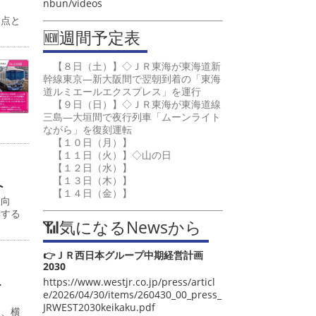
nbun/videos
起点と
🆕週間予定表
【８日（土）】◇ＪＲ東海が東海道新
幹線東京―新大阪間で翌朝到着の「東海
道ルミエールエクスプレス」を運行
【９日（日）】◇ＪＲ東海が東海道線
三島―大垣間で夜行列車「ムーンライト
ながら」を復刻運転
【１０日（月）】
【１１日（火）】◇山の日
【１２日（水）】
【１３日（木）】
へ
【１４日（金）】
値向
関する
📶気になるNewsから
👉ＪＲ西日本グループ中期経営計画
2030
こ
https://www.westjr.co.jp/press/articl
e/2026/04/30/items/260430_00_press_
JRWEST2030keikaku.pdf
日、横