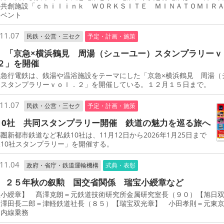
の共創施設「ｃｈｉｌｉｎｋ ＷＯＲＫＳＩＴＥ ＭＩＮＡＴＯＭＩＲ
イベント
11.07
民鉄・公営・三セク
予定・計画・施策
 「京急×横浜鶴見 周湯（シューユー）スタンプラリーｖ
２」を開催
急行電鉄は、銭湯や温浴施設をテーマにした「京急×横浜鶴見 周湯（
）スタンプラリーｖｏｌ．２」を開催している。１２月１５日まで。
11.07
民鉄・公営・三セク
予定・計画・施策
10社 共同スタンプラリー開催 鉄道の魅力を巡る旅へ
新都市鉄道など私鉄10社は、11月12日から2026年1月25日まで
10社スタンプラリー」を開催する。
11.04
政府・省庁・鉄道運輸機構
式典・表彰
 ２５年秋の叙勲 国交省関係 瑞宝小綬章など
宝小綬章】 髙澤克朗＝元鉄道技術研究所金属研究室長（９０）【旭日
 澤田長二郎＝津軽鉄道社長（８５）【瑞宝双光章】 小田孝則＝元東
ノ内線乗務