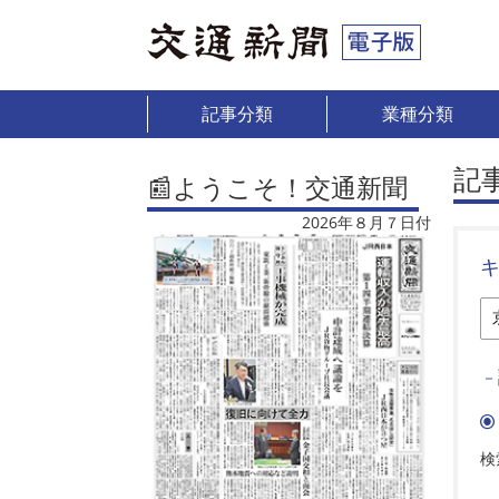
記事分類
業種分類
記
📰ようこそ！交通新聞
2026年８月７日付
－
検