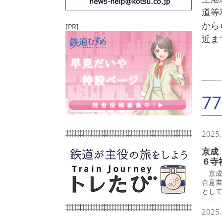
道等
から
[PR]
近ま
7
2025.
京成
６寺
京成
合意
とし
2025.