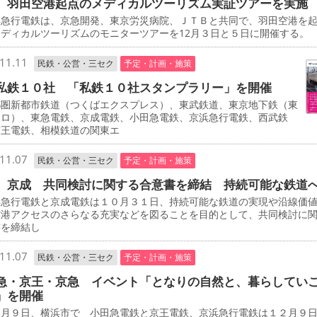
 羽田空港起点のメディカルツーリズム実証ツアーを実施
急行電鉄は、京急開発、東京労災病院、ＪＴＢと共同で、羽田空港を
ディカルツーリズムのモニターツアーを12月３日と５日に開催する。
11.11
民鉄・公営・三セク
予定・計画・施策
私鉄１０社 「私鉄１０社スタンプラリー」を開催
圏新都市鉄道（つくばエクスプレス）、東武鉄道、東京地下鉄（東
トロ）、東急電鉄、京成電鉄、小田急電鉄、京浜急行電鉄、西武鉄
京王電鉄、相模鉄道の関東エ
11.07
民鉄・公営・三セク
予定・計画・施策
、京成 共同検討に関する合意書を締結 持続可能な鉄道
急行電鉄と京成電鉄は１０月３１日、持続可能な鉄道の実現や沿線価
空港アクセスのさらなる充実などを図ることを目的として、共同検討に
書を締結し
11.07
民鉄・公営・三セク
予定・計画・施策
急・京王・京急 イベント「となりの自然と、暮らしてい
」を開催
月９日、横浜市で 小田急電鉄と京王電鉄、京浜急行電鉄は１２月９