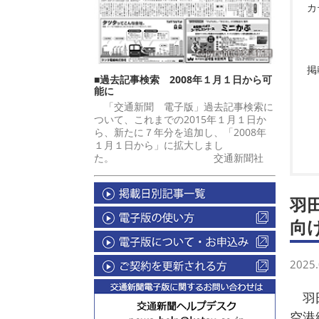
カ
掲
■過去記事検索 2008年１月１日から可
能に
「交通新聞 電子版」過去記事検索に
ついて、これまでの2015年１月１日か
ら、新たに７年分を追加し、「2008年
１月１日から」に拡大しまし
た。 交通新聞社
羽
向
2025.
羽田
空港