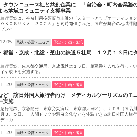
 タウンニュース社と共創企業に 「自治会・町内会業務
よる地域コミュニティ支援事業
急行電鉄は、神奈川県横須賀市主催の「スタートアップオーディショ
ＹＯＫＯＳＵＫＡ ２０２５」と同時開催された、同市が舞台の地域課
ープンイ
12.05
民鉄・公営・三セク
予定・計画・施策
・都営・京成・北総・芝山の鉄道５社局 １２月１３日に
急行電鉄、東京都交通局、京成電鉄は１３日、相互乗り入れを行って
ダイヤ改正を実施する。
11.20
民鉄・公営・三セク
予定・計画・施策
など 訪日外国人旅行者向け メディカルツーリズムのモ
ー実施
急行電鉄、京急開発、東京労災病院（東京都大田区）、ＪＴＢ（同品
２月３、５日、 人間ドックや温泉文化などを体験できる訪日外国人旅
メディカ
11.20
民鉄・公営・三セク
予定・計画・施策