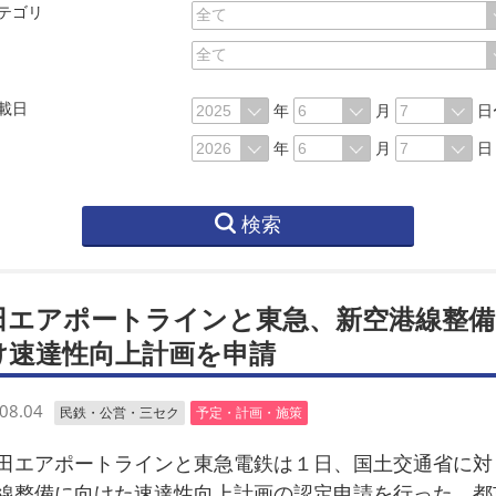
テゴリ
載日
年
月
日
年
月
日
検索
田エアポートラインと東急、新空港線整備
け速達性向上計画を申請
08.04
民鉄・公営・三セク
予定・計画・施策
エアポートラインと東急電鉄は１日、国土交通省に対
線整備に向けた速達性向上計画の認定申請を行った。都