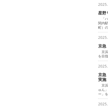
2025.
星野
「ハ
関内
町）
2025.
京急
京浜
を目
2025.
京急
実施
京浜
ゅん
ー」
2025.