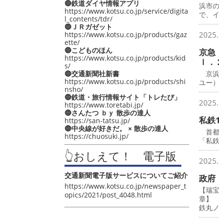
🔵鉄道ダイヤ情報アプリ
浜市
https://www.kotsu.co.jp/service/digita
で、
l_contents/tdr/
🔵ＪＲガゼット
https://www.kotsu.co.jp/products/gaz
2025.
ette/
🔵こどものほん
京急
https://www.kotsu.co.jp/products/kid
ｌ．
s/
🔵交通新聞社新書
京浜
https://www.kotsu.co.jp/products/shi
ユー
nsho/
🔵鉄道・旅行情報サイト「トレたび」
2025.
https://www.toretabi.jp/
🔵さんたつ ｂｙ 散歩の達人
私鉄
https://san-tatsu.jp/
🔵中央線が好きだ。 × 散歩の達人
首都圏
https://chuosuki.jp/
「私鉄
👆おしえて！ 電子版
2025.
交通新聞電子版サービスについてご紹介
政府
https://www.kotsu.co.jp/newspaper_t
【瑞
opics/2021/post_4048.html
章】
鉄丸