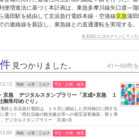
利便増進法に基づく本計画は、東急多摩川線矢口渡―蒲
ら蒲田駅を経由して京浜急行電鉄本線・空港線
京急
蒲田
での連絡線を新設し、東急線との直通運転を実現する。
全文読むにはログインしてくだ
7件
見つかりました。
41〜60件
12.12
民鉄・公営・三セク
予定・計画・施策
・京急 デジタルスタンプラリー「京成×京急 １
社御朱印めぐり」
電鉄と京浜急行電鉄は、１０月に締結した共同検討に関する
書に基づく「両社沿線の観光拠点等への相互送客施策」第１弾
て、デジタルスタンプラリー「京成×京
12.05
民鉄・公営・三セク
予定・計画・施策