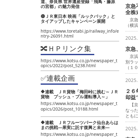
道、奈良県 世界遺産登録「飛鳥・藤原
京急
の宮都」の魅力発信
全株
🔴ＪＲ東日本 映画「ルックバック」と
京急
タイアップしたキャンペーン展開
（横
https://www.toretabi.jp/railway_info/e
ntry-26091.html
2025.
🔀ＨＰリンク集
京急
京浜
https://www.kotsu.co.jp/newspaper_t
別ラ
opics/2022/post_5238.html
（１
✅連載企画
2025.
２６
🔶連載 ＪＲ貨物「梅田峠に挑む～ＪＲ
貨物 プッシュ・プル運転導入～」
却益
https://www.kotsu.co.jp/newspaper_t
【京
opics/2026/post_10188.html
なっ
とも
🔶連載 ＪＲフルーツパーク仙台あらは
まの挑戦―果実に託す復興と未来―
2025.
https://www.kotsu.co.jp/newspaper_t