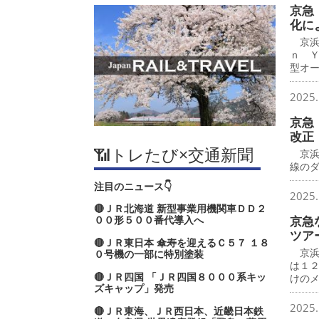
京急
化に
京浜
ｎ 
型オ
2025.
京急
改正
📶トレたび×交通新聞
京浜
線の
注目のニュース👇
2025.
🔴ＪＲ北海道 新型事業用機関車ＤＤ２
００形５００番代導入へ
京急
ツア
🔴ＪＲ東日本 傘寿を迎えるＣ５７ １８
京浜
０号機の一部に特別塗装
は１
🔴ＪＲ四国 「ＪＲ四国８０００系キッ
けの
ズキャップ」発売
2025.
🔴ＪＲ東海、ＪＲ西日本、近畿日本鉄