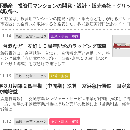
不動産 投資用マンションの開発・設計・販売会社・グリ
式取得へ
不動産は、投資用マンションの開発・設計・販売などを手がけるグリ
浜市西区）の全株式を取得すると発表した。株式譲渡実行日はあす２１
11.14
民鉄・公営・三セク
営業・事業・車両
、台鉄など 友好１０周年記念のラッピング電車
急行電鉄は、台湾鉄路（台鉄）、台湾観光庁と連携して、特
ッピング電車「赤い電車で台湾へ！台鉄×京急１０周年記念号」
０００形１編成）を京急線で運行して
11.13
民鉄・公営・三セク
決算・財務
年３月期第２四半期（中間期）決算 京浜急行電鉄 固定
で純増益
浜急行電鉄】 交通事業やレジャー・サービス事業が好調に推移して
た一方、前年の不動産事業用地の持ち分売却の反動により営業利益、経
に減益に
11.12
民鉄・公営・三セク
予定・計画・施策