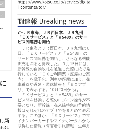
https://www.kotsu.co.jp/service/digita
l_contents/tdr/
📶速報 Breaking news
〜
👉ＪＲ東海、ＪＲ西日本、ＪＲ九州
「ＥＸサービス」と「ｅ5489」のサー
ビス間連携を開始
ＪＲ東海とＪＲ西日本、ＪＲ九州は６
日、「ＥＸサービス」と「ｅ5489」の
サービス間連携を開始し、さらなる機能
拡充を図ると発表した。９月15日には、
新幹線の自動改札を通過した際に紙で発
行している「ＥＸご利用票（座席のご案
内）」を電子化。列車や座席に加え、発
に
車番線や遅延・運休情報も「ＥＸアプ
リ」で表示する。10月20日からは、
「ＥＸサービス」と「ｅ5489」のサー
ビス間を移動する際のログイン操作が不
要となり、新幹線・在来線特急の予約情
報はそれぞれのアプリでをまとめて表示
する。このほか、「ＥＸサービス」でマ
し新
イナンバーカードやマイナポータルから
取得した情報（障害者手帳情報、生年月
市鉄