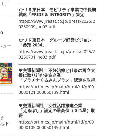
ＡＩ」
👉ＪＲ東日本 モビリティ事業で中長期
戦略「PRIDE & INTEGRITY」策定
https://www.jreast.co.jp/press/2025/2
0250909_ho03.pdf
ｏ
👉ＪＲ東日本 グループ経営ビジョン
「勇翔 2034」
シュー
https://www.jreast.co.jp/press/2025/2
0250701_ho03.pdf
💖交通新聞社 不妊治療と仕事の両立支
援に取り組む先進企業
「プラチナくるみんプラス」認定を取得
https://prtimes.jp/main/html/rd/p/00
0000121.000050139.html
💖交通新聞社 女性活躍推進企業
「えるぼし」認定の最高位（３つ星）取
得
双光
https://prtimes.jp/main/html/rd/p/00
京地下
0000105.000050139.html