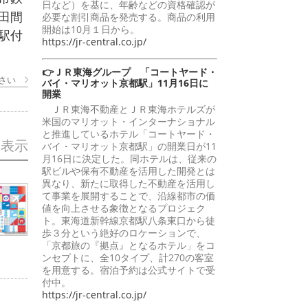
日など）を基に、年齢などの資格確認が
田間
必要な割引商品を発売する。商品の利用
開始は10月１日から。
駅付
https://jr-central.co.jp/
👉ＪＲ東海グループ 「コートヤード・
さい
バイ・マリオット京都駅」11月16日に
開業
ＪＲ東海不動産とＪＲ東海ホテルズが
米国のマリオット・インターナショナル
と推進しているホテル「コートヤード・
を表示
バイ・マリオット京都駅」の開業日が11
月16日に決定した。同ホテルは、従来の
駅ビルや保有不動産を活用した開発とは
異なり、新たに取得した不動産を活用し
て事業を展開することで、沿線都市の価
値を向上させる象徴となるプロジェク
ト。東海道新幹線京都駅八条東口から徒
歩３分という絶好のロケーションで、
「京都旅の『拠点』となるホテル」をコ
ンセプトに、全10タイプ、計270の客室
を用意する。宿泊予約は公式サイトで受
付中。
https://jr-central.co.jp/