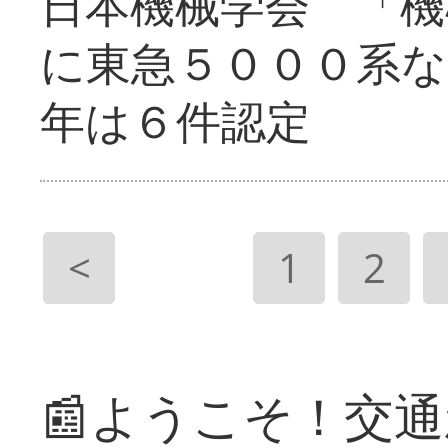
日本機械学会 「機
に東急５０００系な
年は６件認定
<
1
2
📰ようこそ！交