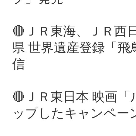
🔴ＪＲ東海、ＪＲ西
県 世界遺産登録「飛
信
🔴ＪＲ東日本 映画
ップしたキャンペー