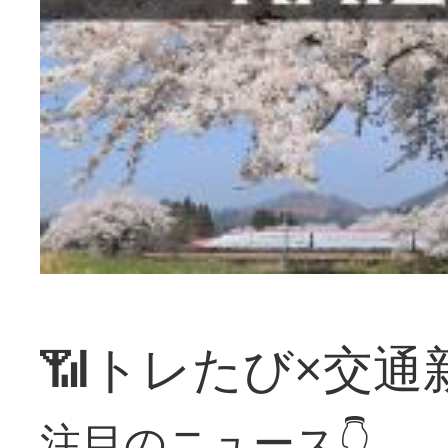
📶トレたび×交通
注目のニュース👇