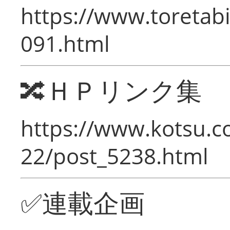
https://www.toretabi
091.html
🔀ＨＰリンク集
https://www.kotsu.c
22/post_5238.html
✅連載企画