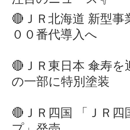
🔴ＪＲ北海道 新型
００番代導入へ
🔴ＪＲ東日本 傘寿
の一部に特別塗装
🔴ＪＲ四国 「ＪＲ
プ」発売