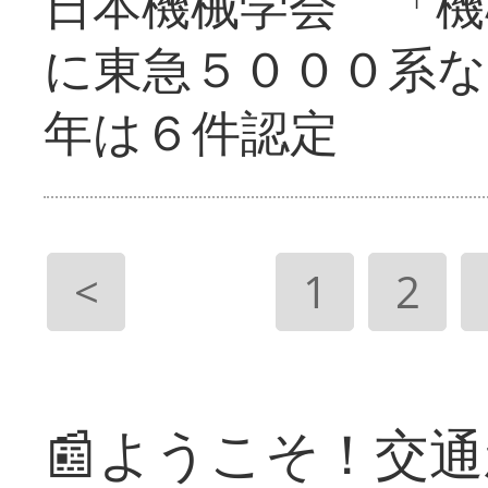
日本機械学会 「機
に東急５０００系な
年は６件認定
<
1
2
📰ようこそ！交