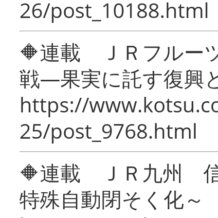
26/post_10188.html
🔶連載 ＪＲフルー
戦―果実に託す復興
https://www.kotsu.c
25/post_9768.html
🔶連載 ＪＲ九州 
特殊自動閉そく化～