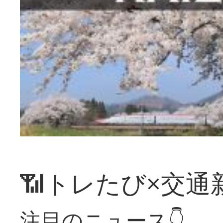
📶トレたび×交通
注目のニュース👇