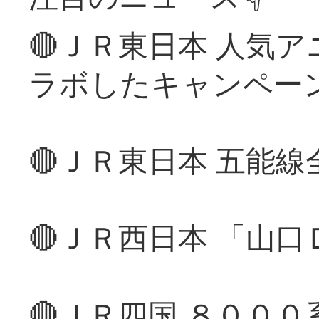
🔴ＪＲ東日本 人気
ラボしたキャンペー
🔴ＪＲ東日本 五能
🔴ＪＲ西日本 「山
🔴ＪＲ四国 ８００