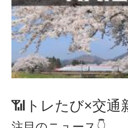
📶トレたび×交通
注目のニュース👇