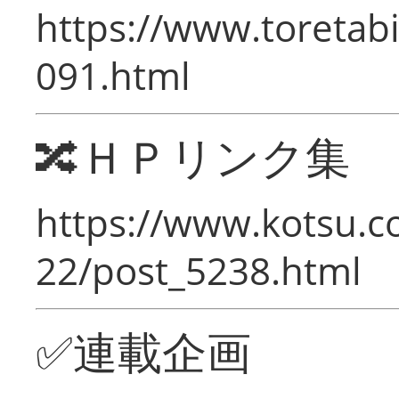
https://www.toretabi
091.html
🔀ＨＰリンク集
https://www.kotsu.c
22/post_5238.html
✅連載企画