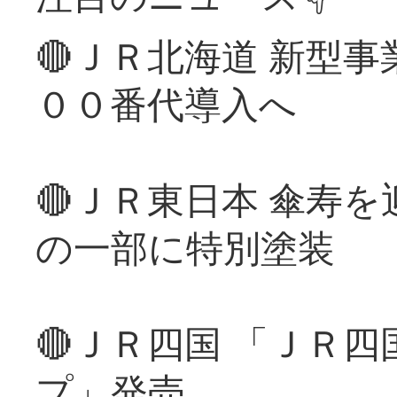
🔴ＪＲ北海道 新型
００番代導入へ
🔴ＪＲ東日本 傘寿
の一部に特別塗装
🔴ＪＲ四国 「ＪＲ
プ」発売