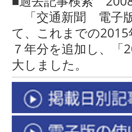
■過去記事検索 20
「交通新聞 電子版
て、これまでの201
７年分を追加し、「2
大しました