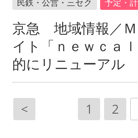
民鉄・公営・三セク
予定・計
京急 地域情報／Ｍ
イト「ｎｅｗｃａｌ
的にリニューアル
<
1
2