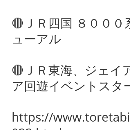
🔴ＪＲ四国 ８００
ューアル
🔴ＪＲ東海、ジェイ
ア回遊イベントスタ
https://www.toretabi