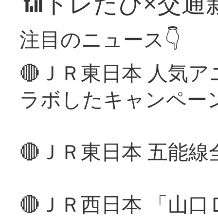
📶トレたび×交通
注目のニュース👇
🔴ＪＲ東日本 人気
ラボしたキャンペー
🔴ＪＲ東日本 五能
🔴ＪＲ西日本 「山