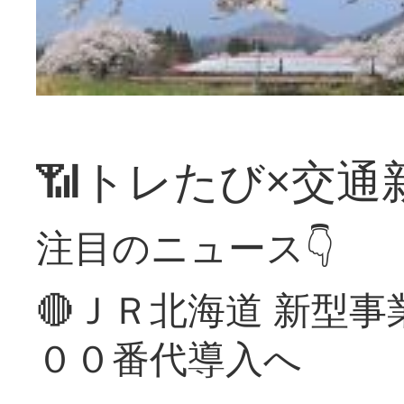
📶トレたび×交通
注目のニュース👇
🔴ＪＲ北海道 新型
００番代導入へ