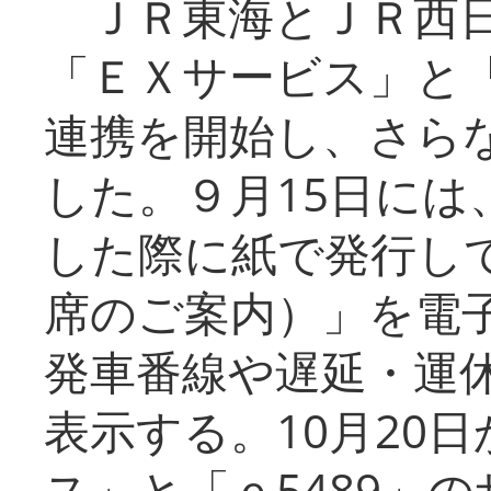
ＪＲ東海とＪＲ西日
「ＥＸサービス」と「
連携を開始し、さら
した。９月15日には
した際に紙で発行し
席のご案内）」を電
発車番線や遅延・運
表示する。10月20
ス」と「ｅ5489」