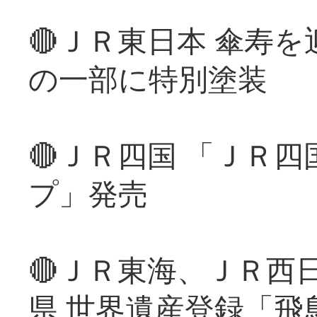
🔴ＪＲ東日本 傘寿
の一部に特別塗装
🔴ＪＲ四国 「ＪＲ
プ」発売
🔴ＪＲ東海、ＪＲ西
県 世界遺産登録「飛