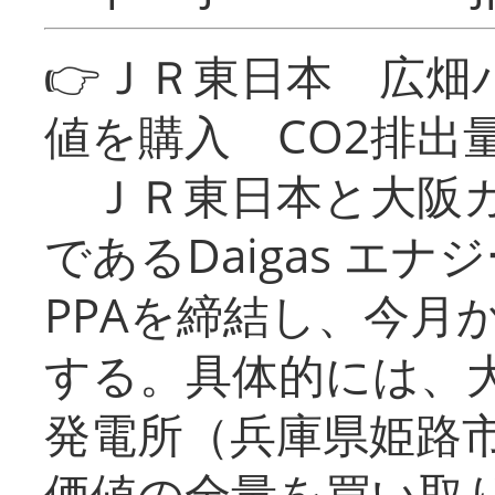
👉ＪＲ東日本 広畑
値を購入 CO2排出
ＪＲ東日本と大阪ガ
であるDaigas エ
PPAを締結し、今月
する。具体的には、
発電所（兵庫県姫路
価値の全量を買い取