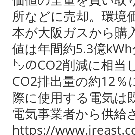
所などに売却。環境
本が大阪ガスから購
値は年間約5.3億kW
㌧のCO2削減に相当
CO2排出量の約12
際に使用する電気は
電気事業者から供給
https://www.jreast.co