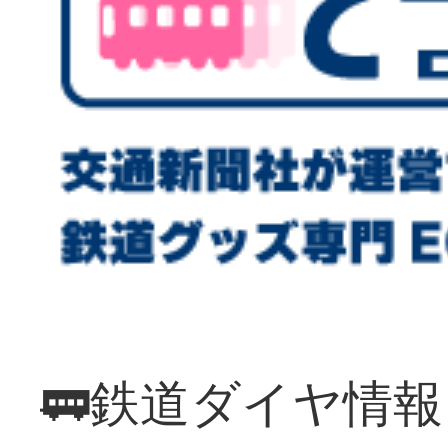
🚃鉄道ダイヤ情