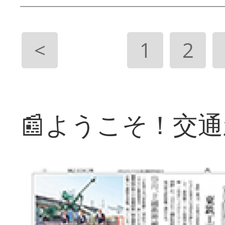
<
1
2
📰ようこそ！交