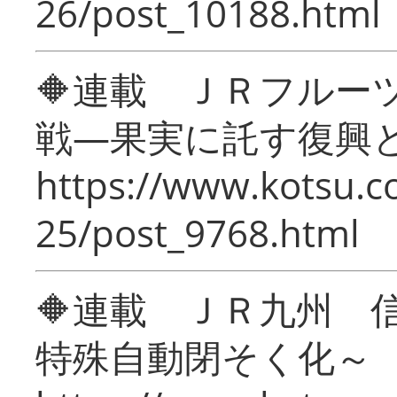
26/post_10188.html
🔶連載 ＪＲフルー
戦―果実に託す復興
https://www.kotsu.c
25/post_9768.html
🔶連載 ＪＲ九州 
特殊自動閉そく化～