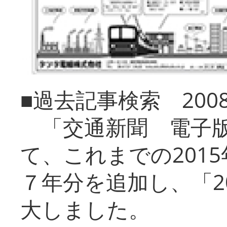
■過去記事検索 20
「交通新聞 電子版
て、これまでの201
７年分を追加し、「2
大しました