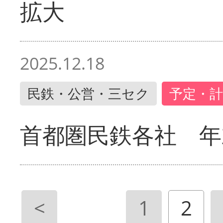
拡大
2025.12.18
民鉄・公営・三セク
予定・計
首都圏民鉄各社 年
<
1
2