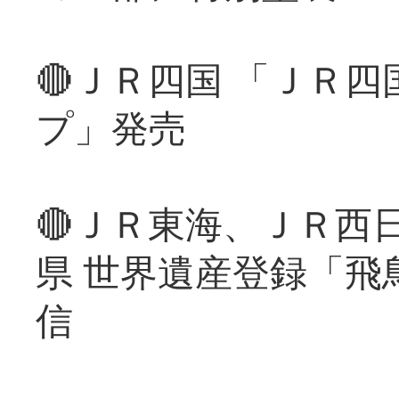
🔴ＪＲ四国 「ＪＲ
プ」発売
🔴ＪＲ東海、ＪＲ西
県 世界遺産登録「飛
信