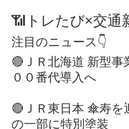
📶トレたび×交通
注目のニュース👇
🔴ＪＲ北海道 新型
００番代導入へ
🔴ＪＲ東日本 傘寿
の一部に特別塗装