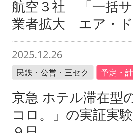
航空３社 「一括サ
業者拡大 エア・
2025.12.26
民鉄・公営・三セク
予定・計
京急 ホテル滞在型
コロ。」の実証実験
９日