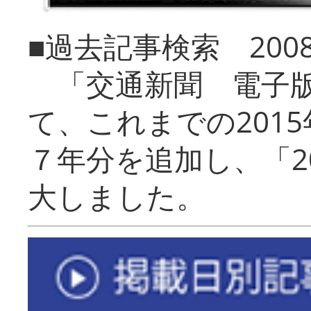
■過去記事検索 20
「交通新聞 電子版
て、これまでの201
７年分を追加し、「2
大しました