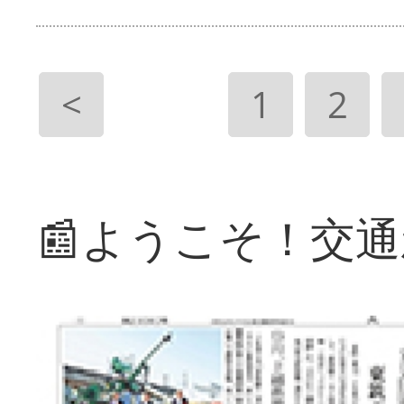
<
1
2
📰ようこそ！交