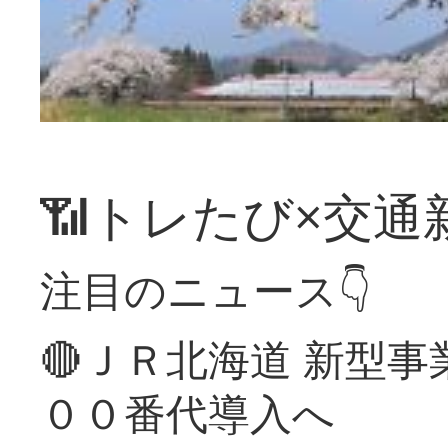
📶トレたび×交通
注目のニュース👇
🔴ＪＲ北海道 新型
００番代導入へ