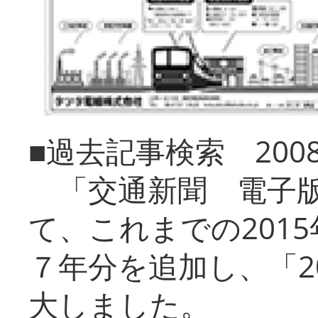
■過去記事検索 20
「交通新聞 電子版
て、これまでの201
７年分を追加し、「2
大しました