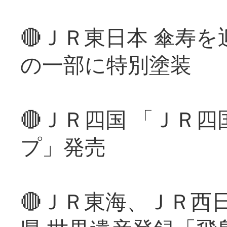
🔴ＪＲ東日本 傘寿
の一部に特別塗装
🔴ＪＲ四国 「ＪＲ
プ」発売
🔴ＪＲ東海、ＪＲ西