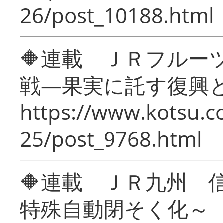
26/post_10188.html
🔶連載 ＪＲフルー
戦―果実に託す復興
https://www.kotsu.c
25/post_9768.html
🔶連載 ＪＲ九州 
特殊自動閉そく化～