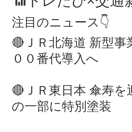
📶トレたび×交通
注目のニュース👇
🔴ＪＲ北海道 新型
００番代導入へ
🔴ＪＲ東日本 傘寿
の一部に特別塗装