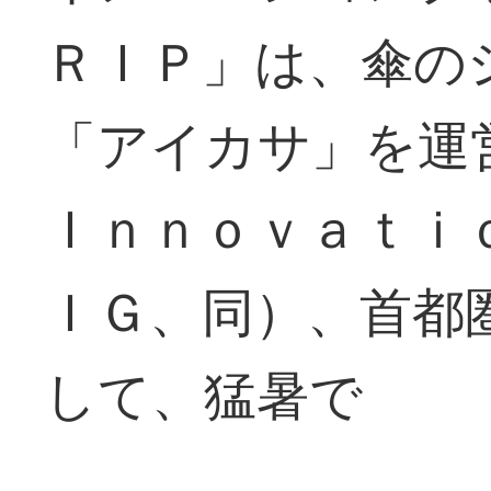
ＲＩＰ」は、傘の
「アイカサ」を
Ｉｎｎｏｖａｔｉ
ＩＧ、同）、首都
して、猛暑で