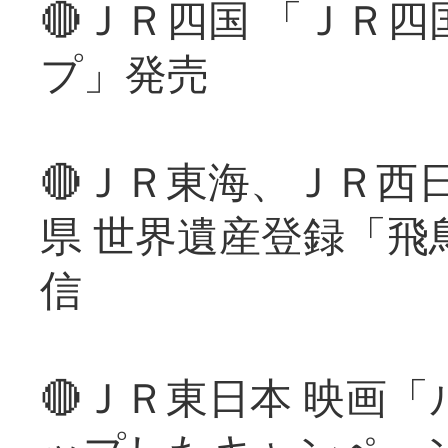
🔴ＪＲ四国 「ＪＲ
プ」発売
🔴ＪＲ東海、ＪＲ西
県 世界遺産登録「飛
信
🔴ＪＲ東日本 映画