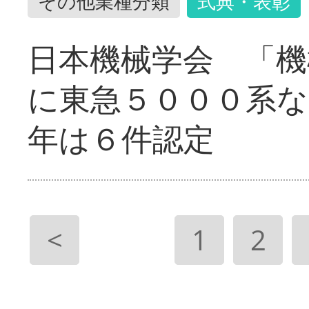
その他業種分類
式典・表彰
日本機械学会 「機
に東急５０００系な
年は６件認定
<
1
2