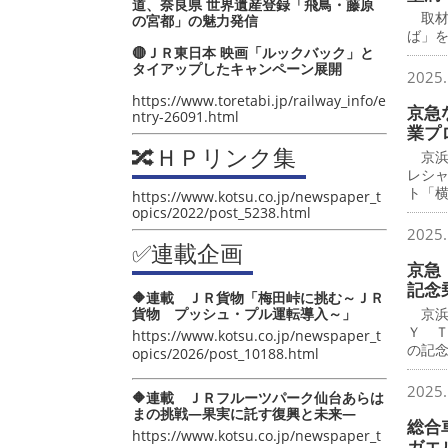
道、奈良県 世界遺産登録「飛鳥・藤原
取材
の宮都」の魅力発信
ば」
🔴ＪＲ東日本 映画「ルックバック」と
タイアップしたキャンペーン展開
2025.
https://www.toretabi.jp/railway_info/e
京急
ntry-26091.html
業プ
🔀ＨＰリンク集
京浜
レシ
ト「
https://www.kotsu.co.jp/newspaper_t
opics/2022/post_5238.html
2025.
✅連載企画
京急 
記念
🔶連載 ＪＲ貨物「梅田峠に挑む～ＪＲ
貨物 プッシュ・プル運転導入～」
京浜
Ｙ 
https://www.kotsu.co.jp/newspaper_t
の記
opics/2026/post_10188.html
2025.
🔶連載 ＪＲフルーツパーク仙台あらは
まの挑戦―果実に託す復興と未来―
総合
https://www.kotsu.co.jp/newspaper_t
ガエ