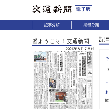
記事分類
業種分類
記
📰ようこそ！交通新聞
2026年８月７日付
－
検