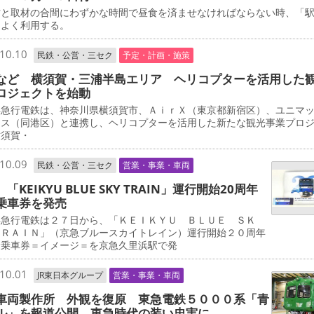
と取材の合間にわずかな時間で昼食を済ませなければならない時、「
をよく利用する。
10.10
民鉄・公営・三セク
予定・計画・施策
など 横須賀・三浦半島エリア ヘリコプターを活用した
ロジェクトを始動
急行電鉄は、神奈川県横須賀市、ＡｉｒＸ（東京都新宿区）、ユニマ
ャス（同港区）と連携し、ヘリコプターを活用した新たな観光事業プロ
横須賀・
10.09
民鉄・公営・三セク
営業・事業・車両
「KEIKYU BLUE SKY TRAIN」運行開始20周年
乗車券を発売
急行電鉄は２７日から、「ＫＥＩＫＹＵ ＢＬＵＥ ＳＫ
ＴＲＡＩＮ」（京急ブルースカイトレイン）運行開始２０周年
念乗車券＝イメージ＝を京急久里浜駅で発
10.01
JR東日本グループ
営業・事業・車両
車両製作所 外観を復原 東急電鉄５０００系「青
ル」を報道公開 東急時代の装い忠実に