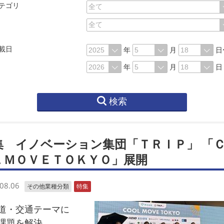
テゴリ
載日
年
月
日
年
月
日
検索
集 イノベーション集団「ＴＲＩＰ」 「
ＬＭＯＶＥＴＯＫＹＯ」展開
08.06
その他業種分類
特集
道・交通テーマに
課題を解決