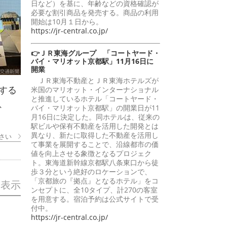
日など）を基に、年齢などの資格確認が
必要な割引商品を発売する。商品の利用
開始は10月１日から。
https://jr-central.co.jp/
👉ＪＲ東海グループ 「コートヤード・
バイ・マリオット京都駅」11月16日に
開業
ＪＲ東海不動産とＪＲ東海ホテルズが
する
米国のマリオット・インターナショナル
と推進しているホテル「コートヤード・
、
バイ・マリオット京都駅」の開業日が11
月16日に決定した。同ホテルは、従来の
駅ビルや保有不動産を活用した開発とは
異なり、新たに取得した不動産を活用し
さい
て事業を展開することで、沿線都市の価
値を向上させる象徴となるプロジェク
ト。東海道新幹線京都駅八条東口から徒
歩３分という絶好のロケーションで、
「京都旅の『拠点』となるホテル」をコ
を表示
ンセプトに、全10タイプ、計270の客室
を用意する。宿泊予約は公式サイトで受
付中。
https://jr-central.co.jp/