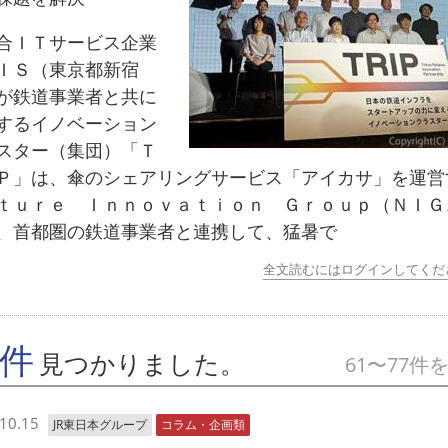
ＩＴサービス企業
ＩＳ（東京都新宿
が鉄道事業者と共に
するイノベーション
スター（集団）「Ｔ
Ｐ」は、傘のシェアリングサービス「アイカサ」を運営
ｔｕｒｅ Ｉｎｎｏｖａｔｉｏｎ Ｇｒｏｕｐ（ＮＩＧ
、首都圏の鉄道事業者と連携して、猛暑で
全文読むにはログインしてくだ
7件
見つかりました。
61〜77件
10.15
JR東日本グループ
コラム・企画類