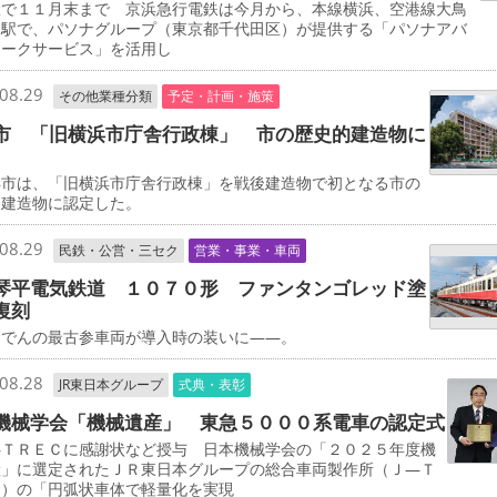
で１１月末まで 京浜急行電鉄は今月から、本線横浜、空港線大鳥
両駅で、パソナグループ（東京都千代田区）が提供する「パソナアバ
ワークサービス」を活用し
08.29
その他業種分類
予定・計画・施策
市 「旧横浜市庁舎行政棟」 市の歴史的建造物に
市は、「旧横浜市庁舎行政棟」を戦後建造物で初となる市の
的建造物に認定した。
08.29
民鉄・公営・三セク
営業・事業・車両
琴平電気鉄道 １０７０形 ファンタンゴレッド塗
復刻
でんの最古参車両が導入時の装いに――。
08.28
JR東日本グループ
式典・表彰
機械学会「機械遺産」 東急５０００系電車の認定式
ＴＲＥＣに感謝状など授与 日本機械学会の「２０２５年度機
産」に選定されたＪＲ東日本グループの総合車両製作所（Ｊ―Ｔ
Ｃ）の「円弧状車体で軽量化を実現