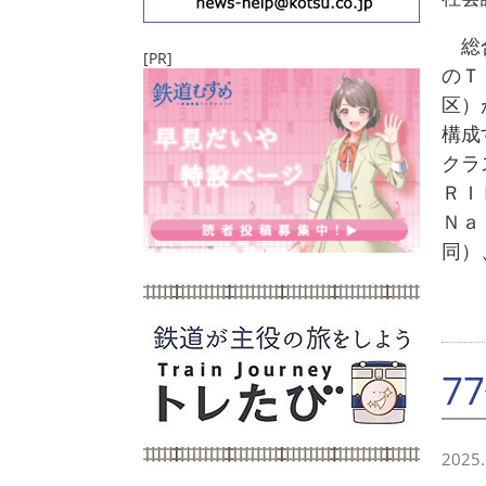
総合
[PR]
のＴ
区）
構成
クラ
ＲＩ
Ｎａ
同）
7
2025.