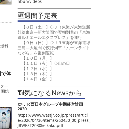
nbun/videos
🆕週間予定表
【８日（土）】◇ＪＲ東海が東海道新
幹線東京―新大阪間で翌朝到着の「東海
道ルミエールエクスプレス」を運行
【９日（日）】◇ＪＲ東海が東海道線
空燃料
三島―大垣間で夜行列車「ムーンライト
ながら」を復刻運転
【１０日（月）】
【１１日（火）】◇山の日
【１２日（水）】
宿で体
【１３日（木）】
【１４日（金）】
プター
📶気になるNewsから
ら開始
👉ＪＲ西日本グループ中期経営計画
2030
https://www.westjr.co.jp/press/articl
e/2026/04/30/items/260430_00_press_
JRWEST2030keikaku.pdf