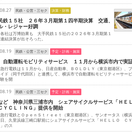
08.27
民鉄・公営・三セク
決算・財務
民鉄１５社 ２６年３月期第１四半期決算 交通、
ル・レジャー好調
各社は万博効果も 大手民鉄１５社の２０２６年３月期第１
期連結決算が出そろった。
08.19
民鉄・公営・三セク
予定・計画・施策
 自動運転モビリティサービス １１月から横浜市内で実
急行電鉄は１１月から、日産自動車、ＢＯＬＤＬＹ（東京都港区）、
エイド（同千代田区）と連携して、横浜市で自動運転モビリティーサー
実験を開
08.19
民鉄・公営・三セク
予定・計画・施策
など 神奈川県三浦市内 シェアサイクルサービス「ＨＥ
ＣＹＣＬＩＮＧ」提供を開始
急行電鉄とＯｐｅｎＳｔｒｅｅｔ（東京都港区）、サンオータス（横
３日、久里浜線三崎口駅前にシェアサイクルサービス「ＨＥＬＬＯ Ｃ
Ｇ」のス