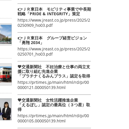
👉ＪＲ東日本 モビリティ事業で中長期
戦略「PRIDE & INTEGRITY」策定
https://www.jreast.co.jp/press/2025/2
0250909_ho03.pdf
👉ＪＲ東日本 グループ経営ビジョン
「勇翔 2034」
https://www.jreast.co.jp/press/2025/2
0250701_ho03.pdf
💖交通新聞社 不妊治療と仕事の両立支
援に取り組む先進企業
「プラチナくるみんプラス」認定を取得
https://prtimes.jp/main/html/rd/p/00
0000121.000050139.html
💖交通新聞社 女性活躍推進企業
「えるぼし」認定の最高位（３つ星）取
得
https://prtimes.jp/main/html/rd/p/00
0000105.000050139.html