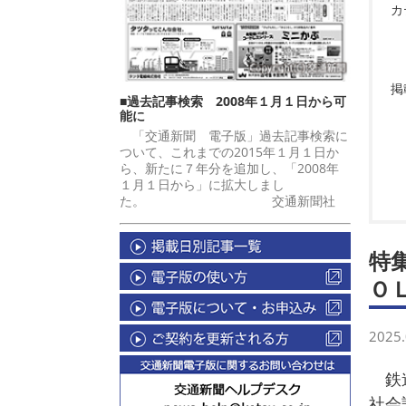
カ
掲
■過去記事検索 2008年１月１日から可
能に
「交通新聞 電子版」過去記事検索に
ついて、これまでの2015年１月１日か
ら、新たに７年分を追加し、「2008年
１月１日から」に拡大しまし
た。 交通新聞社
特
Ｏ
2025.
鉄
社会