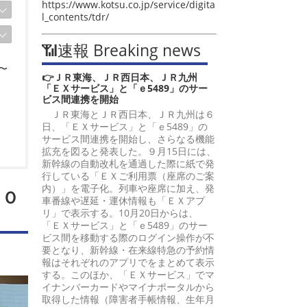
https://www.kotsu.co.jp/service/digita
l_contents/tdr/
📶速報 Breaking news
〜
👉ＪＲ東海、ＪＲ西日本、ＪＲ九州
「ＥＸサービス」と「ｅ5489」のサー
ビス間連携を開始
ＪＲ東海とＪＲ西日本、ＪＲ九州は６
日、「ＥＸサービス」と「ｅ5489」の
サービス間連携を開始し、さらなる機能
拡充を図ると発表した。９月15日には、
新幹線の自動改札を通過した際に紙で発
行している「ＥＸご利用票（座席のご案
内）」を電子化。列車や座席に加え、発
ＣＯ
車番線や遅延・運休情報も「ＥＸアプ
リ」で表示する。10月20日からは、
「ＥＸサービス」と「ｅ5489」のサー
ビス間を移動する際のログイン操作が不
要となり、新幹線・在来線特急の予約情
報はそれぞれのアプリでをまとめて表示
する。このほか、「ＥＸサービス」でマ
イナンバーカードやマイナポータルから
取得した情報（障害者手帳情報、生年月