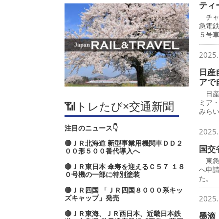
ティ
チャ
急電
５号
2025.
日産
アで
日産
ミア
📶トレたび×交通新聞
みら
注目のニュース👇
2025.
🔴ＪＲ北海道 新型事業用機関車ＤＤ２
国交
００形５００番代導入へ
東急
🔴ＪＲ東日本 傘寿を迎えるＣ５７ １８
へ申
０号機の一部に特別塗装
た。
🔴ＪＲ四国 「ＪＲ四国８０００系キッ
ズキャップ」発売
2025.
🔴ＪＲ東海、ＪＲ西日本、近畿日本鉄
墨滴