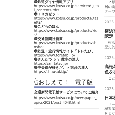
🔵鉄道ダイヤ情報アプリ
２駅
https://www.kotsu.co.jp/service/digita
居の
l_contents/tdr/
ター
🔵ＪＲガゼット
https://www.kotsu.co.jp/products/gaz
2025.
ette/
🔵こどものほん
https://www.kotsu.co.jp/products/kid
横浜
s/
認定
🔵交通新聞社新書
横浜
https://www.kotsu.co.jp/products/shi
nsho/
歴史
🔵鉄道・旅行情報サイト「トレたび」
https://www.toretabi.jp/
2025.
🔵さんたつ ｂｙ 散歩の達人
https://san-tatsu.jp/
高松
🔵中央線が好きだ。 × 散歩の達人
色を
https://chuosuki.jp/
こと
👆おしえて！ 電子版
2025.
交通新聞電子版サービスについてご紹介
日本
https://www.kotsu.co.jp/newspaper_t
opics/2021/post_4048.html
Ｊ―
械遺
ＲＥ