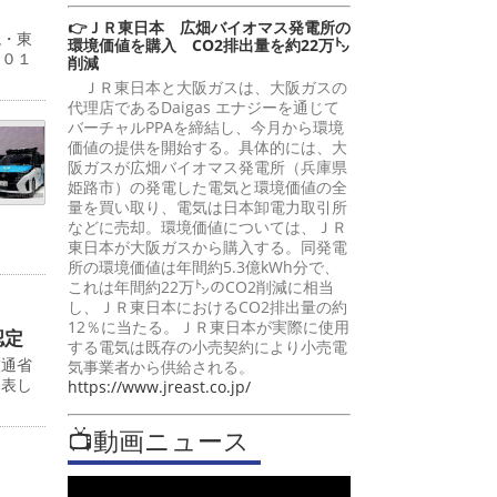
👉ＪＲ東日本 広畑バイオマス発電所の
現・東
環境価値を購入 CO2排出量を約22万㌧
５０１
削減
ＪＲ東日本と大阪ガスは、大阪ガスの
代理店であるDaigas エナジーを通じて
バーチャルPPAを締結し、今月から環境
価値の提供を開始する。具体的には、大
阪ガスが広畑バイオマス発電所（兵庫県
姫路市）の発電した電気と環境価値の全
量を買い取り、電気は日本卸電力取引所
などに売却。環境価値については、ＪＲ
東日本が大阪ガスから購入する。同発電
所の環境価値は年間約5.3億kWh分で、
これは年間約22万㌧のCO2削減に相当
し、ＪＲ東日本におけるCO2排出量の約
12％に当たる。ＪＲ東日本が実際に使用
認定
する電気は既存の小売契約により小売電
交通省
気事業者から供給される。
発表し
https://www.jreast.co.jp/
📺動画ニュース