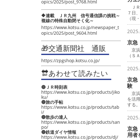
opics/2025/post_9768.html
ＪＲ
７日
🔶連載 ＪＲ九州 信号通信課の挑戦～
（現
複線の特殊自動閉そく化～
https://www.kotsu.co.jp/newspaper_t
2025.
opics/2025/post_9604.html
京急
🎁交通新聞社 通販
京浜
（Ｓ
https://zpgshop.kotsu.co.jp/
2025.
🔛あわせて読みたい
京急
験
🔵ＪＲ時刻表
https://www.kotsu.co.jp/products/jiko
京浜急
ku/
を活
🔵旅の手帖
する
https://www.kotsu.co.jp/products/tab
i/
🔵散歩の達人
2025.
https://www.kotsu.co.jp/products/san
po/
京急
🔵鉄道ダイヤ情報
用者
https://www.kotsu.co.jp/products/dj/