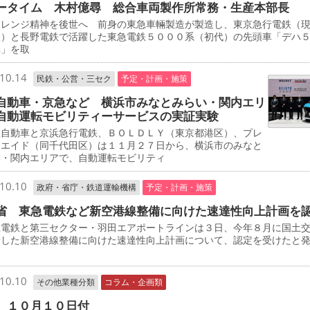
ータイム 木村億尋 総合車両製作所常務・生産本部長
レンジ精神を後世へ 前身の東急車輛製造が製造し、東京急行電鉄（
鉄）と長野電鉄で活躍した東急電鉄５０００系（初代）の先頭車「デハ
車」を取
10.14
民鉄・公営・三セク
予定・計画・施策
自動車・京急など 横浜市みなとみらい・関内エリ
自動運転モビリティーサービスの実証実験
自動車と京浜急行電鉄、ＢＯＬＤＬＹ（東京都港区）、プレ
・エイド（同千代田区）は１１月２７日から、横浜市のみなと
い・関内エリアで、自動運転モビリティ
10.10
政府・省庁・鉄道運輸機構
予定・計画・施策
省 東急電鉄など新空港線整備に向けた速達性向上計画を
電鉄と第三セクター・羽田エアポートラインは３日、今年８月に国土
請した新空港線整備に向けた速達性向上計画について、認定を受けたと
10.10
その他業種分類
コラム・企画類
 １０月１０日付