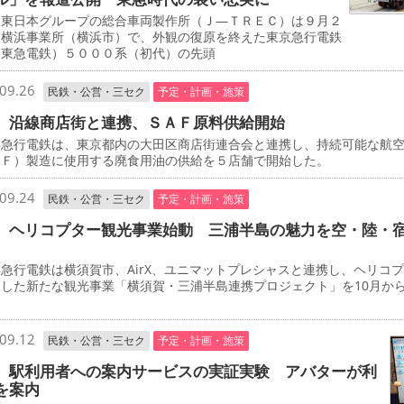
東日本グループの総合車両製作所（Ｊ―ＴＲＥＣ）は９月２
、横浜事業所（横浜市）で、外観の復原を終えた東京急行電鉄
・東急電鉄）５０００系（初代）の先頭
09.26
民鉄・公営・三セク
予定・計画・施策
 沿線商店街と連携、ＳＡＦ原料供給開始
急行電鉄は、東京都内の大田区商店街連合会と連携し、持続可能な航
ＡＦ）製造に使用する廃食用油の供給を５店舗で開始した。
09.24
民鉄・公営・三セク
予定・計画・施策
 ヘリコプター観光事業始動 三浦半島の魅力を空・陸・
行電鉄は横須賀市、AirX、ユニマットプレシャスと連携し、ヘリコ
用した新たな観光事業「横須賀・三浦半島連携プロジェクト」を10月か
。
09.12
民鉄・公営・三セク
予定・計画・施策
 駅利用者への案内サービスの実証実験 アバターが利
を案内