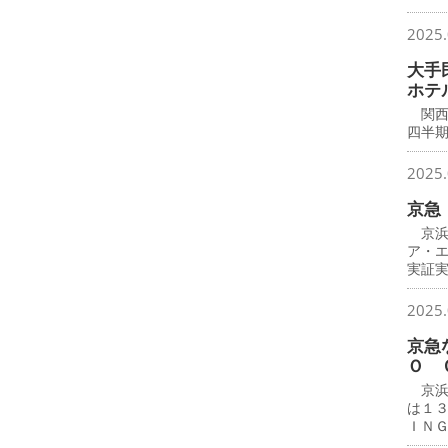
2025.
大手
ホテ
関西
四半
2025.
京急
京浜
ア・
実証
2025.
京急
Ｏ 
京浜
は１
ＩＮ