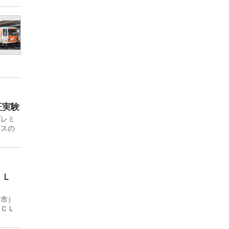
証実験
プレミ
ビスの
ＬＬ
浜市）
ＹＣＬ