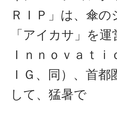
ＲＩＰ」は、傘の
「アイカサ」を
Ｉｎｎｏｖａｔｉ
ＩＧ、同）、首都
して、猛暑で