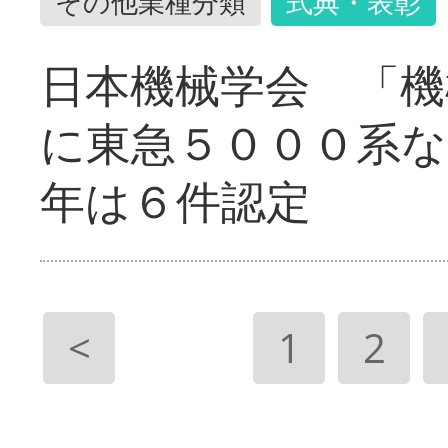
その他業種分類
式典・表彰
日本機械学会 「機
に東急５０００系な
年は６件認定
<
1
2