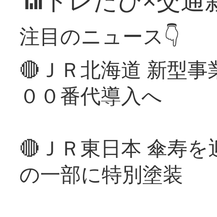
📶トレたび×交通
注目のニュース👇
🔴ＪＲ北海道 新型
００番代導入へ
🔴ＪＲ東日本 傘寿
の一部に特別塗装