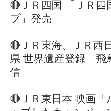
🔴ＪＲ四国 「ＪＲ
プ」発売
🔴ＪＲ東海、ＪＲ西
県 世界遺産登録「飛
信
🔴ＪＲ東日本 映画