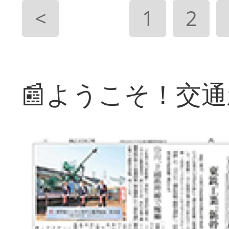
<
1
2
📰ようこそ！交