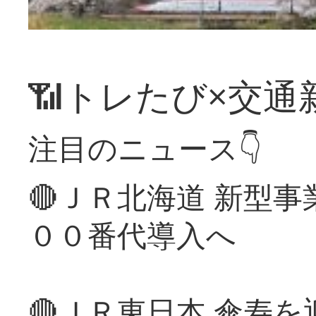
📶トレたび×交通
注目のニュース👇
🔴ＪＲ北海道 新型
００番代導入へ
🔴ＪＲ東日本 傘寿