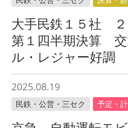
大手民鉄１５社 ２
第１四半期決算 交
ル・レジャー好調
2025.08.19
民鉄・公営・三セク
予定・計
京急 自動運転モ