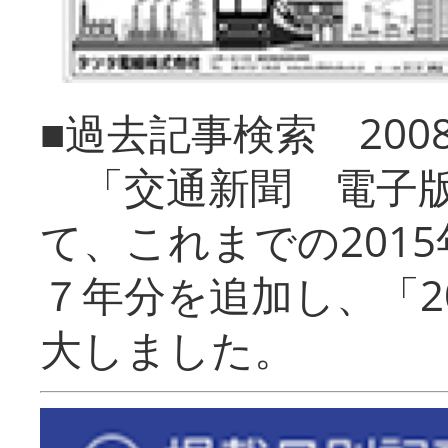
■過去記事検索 20
「交通新聞 電子版
て、これまでの201
７年分を追加し、「2
大しました