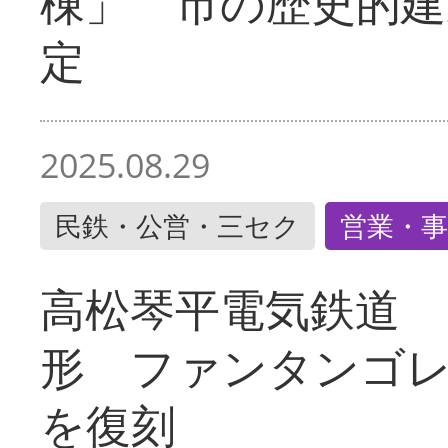
棟」 市の歴史的建
定
2025.08.29
民鉄・公営・三セク
営業・事
高松琴平電気鉄道 
形 ファンタンゴ
を復刻