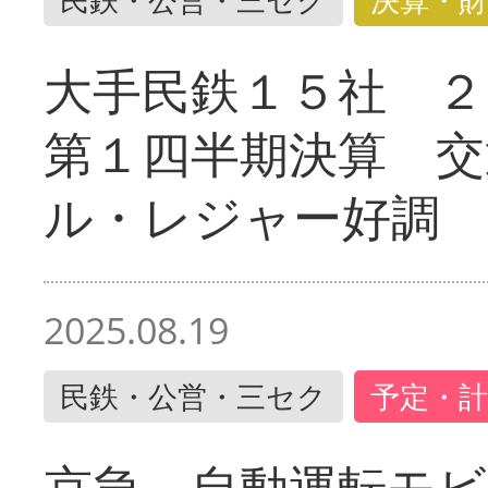
大手民鉄１５社 ２
第１四半期決算 交
ル・レジャー好調
2025.08.19
民鉄・公営・三セク
予定・計
京急 自動運転モ