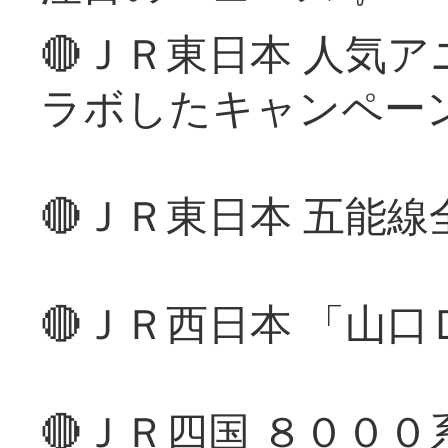
🔴ＪＲ東日本 人気
ラボしたキャンペー
🔴ＪＲ東日本 五能
🔴ＪＲ西日本 「山
🔴ＪＲ四国 ８００