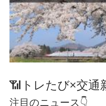
📶トレたび×交通
注目のニュース👇