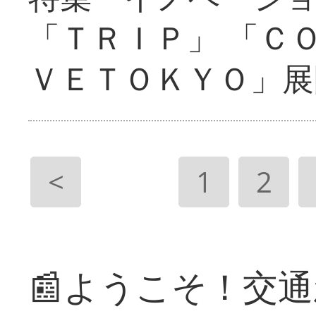
「ＴＲＩＰ」 「Ｃ
ＶＥＴＯＫＹＯ」展
<
1
2
📰ようこそ！交