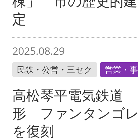
棟」 市の歴史的建
定
2025.08.29
民鉄・公営・三セク
営業・事
高松琴平電気鉄道 
形 ファンタンゴ
を復刻