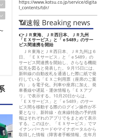
https://www.kotsu.co.jp/service/digita
l_contents/tdr/
📶速報 Breaking news
〜
👉ＪＲ東海、ＪＲ西日本、ＪＲ九州
「ＥＸサービス」と「ｅ5489」のサー
ビス間連携を開始
ＪＲ東海とＪＲ西日本、ＪＲ九州は６
日、「ＥＸサービス」と「ｅ5489」の
サービス間連携を開始し、さらなる機能
拡充を図ると発表した。９月15日には、
新幹線の自動改札を通過した際に紙で発
行している「ＥＸご利用票（座席のご案
内）」を電子化。列車や座席に加え、発
系
車番線や遅延・運休情報も「ＥＸアプ
リ」で表示する。10月20日からは、
「ＥＸサービス」と「ｅ5489」のサー
ビス間を移動する際のログイン操作が不
要となり、新幹線・在来線特急の予約情
報はそれぞれのアプリでをまとめて表示
する。このほか、「ＥＸサービス」でマ
イナンバーカードやマイナポータルから
取得した情報（障害者手帳情報、生年月