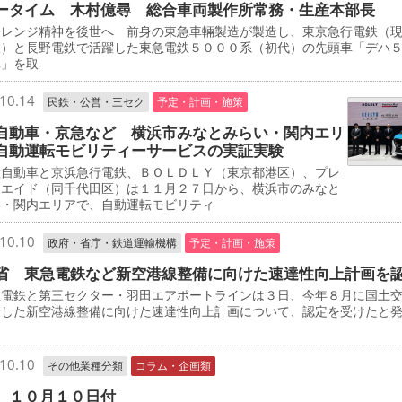
ータイム 木村億尋 総合車両製作所常務・生産本部長
レンジ精神を後世へ 前身の東急車輛製造が製造し、東京急行電鉄（
鉄）と長野電鉄で活躍した東急電鉄５０００系（初代）の先頭車「デハ
車」を取
10.14
民鉄・公営・三セク
予定・計画・施策
自動車・京急など 横浜市みなとみらい・関内エリ
自動運転モビリティーサービスの実証実験
自動車と京浜急行電鉄、ＢＯＬＤＬＹ（東京都港区）、プレ
・エイド（同千代田区）は１１月２７日から、横浜市のみなと
い・関内エリアで、自動運転モビリティ
10.10
政府・省庁・鉄道運輸機構
予定・計画・施策
省 東急電鉄など新空港線整備に向けた速達性向上計画を
電鉄と第三セクター・羽田エアポートラインは３日、今年８月に国土
請した新空港線整備に向けた速達性向上計画について、認定を受けたと
10.10
その他業種分類
コラム・企画類
 １０月１０日付