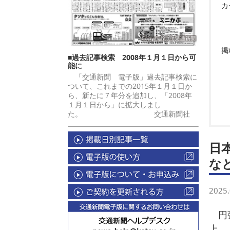
カ
掲
■過去記事検索 2008年１月１日から可
能に
「交通新聞 電子版」過去記事検索に
ついて、これまでの2015年１月１日か
ら、新たに７年分を追加し、「2008年
１月１日から」に拡大しまし
た。 交通新聞社
日
な
2025.
円弧
上