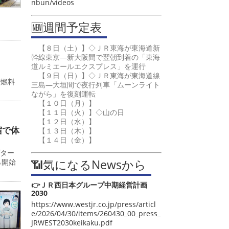
nbun/videos
🆕週間予定表
【８日（土）】◇ＪＲ東海が東海道新
幹線東京―新大阪間で翌朝到着の「東海
道ルミエールエクスプレス」を運行
【９日（日）】◇ＪＲ東海が東海道線
空燃料
三島―大垣間で夜行列車「ムーンライト
ながら」を復刻運転
【１０日（月）】
【１１日（火）】◇山の日
【１２日（水）】
宿で体
【１３日（木）】
【１４日（金）】
プター
📶気になるNewsから
ら開始
👉ＪＲ西日本グループ中期経営計画
2030
https://www.westjr.co.jp/press/articl
e/2026/04/30/items/260430_00_press_
JRWEST2030keikaku.pdf