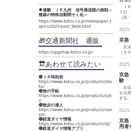
ＪＲ
🔶連載 ＪＲ九州 信号通信課の挑戦～
７日
複線の特殊自動閉そく化～
（現
https://www.kotsu.co.jp/newspaper_t
opics/2025/post_9604.html
2025.
🎁交通新聞社 通販
京急
京浜
https://zpgshop.kotsu.co.jp/
（Ｓ
🔛あわせて読みたい
2025.
京急
🔵ＪＲ時刻表
験
https://www.kotsu.co.jp/products/jiko
ku/
京浜急
🔵旅の手帖
を活
https://www.kotsu.co.jp/products/tab
する
i/
🔵散歩の達人
https://www.kotsu.co.jp/products/san
2025.
po/
🔵鉄道ダイヤ情報
京急
https://www.kotsu.co.jp/products/dj/
用者
🔵鉄道ダイヤ情報アプリ