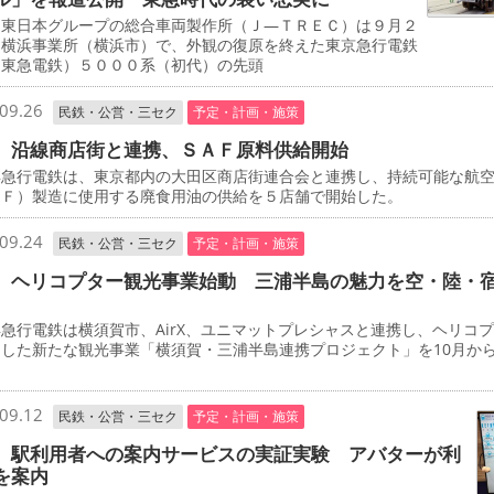
東日本グループの総合車両製作所（Ｊ―ＴＲＥＣ）は９月２
、横浜事業所（横浜市）で、外観の復原を終えた東京急行電鉄
・東急電鉄）５０００系（初代）の先頭
09.26
民鉄・公営・三セク
予定・計画・施策
 沿線商店街と連携、ＳＡＦ原料供給開始
急行電鉄は、東京都内の大田区商店街連合会と連携し、持続可能な航
ＡＦ）製造に使用する廃食用油の供給を５店舗で開始した。
09.24
民鉄・公営・三セク
予定・計画・施策
 ヘリコプター観光事業始動 三浦半島の魅力を空・陸・
行電鉄は横須賀市、AirX、ユニマットプレシャスと連携し、ヘリコ
用した新たな観光事業「横須賀・三浦半島連携プロジェクト」を10月か
。
09.12
民鉄・公営・三セク
予定・計画・施策
 駅利用者への案内サービスの実証実験 アバターが利
を案内