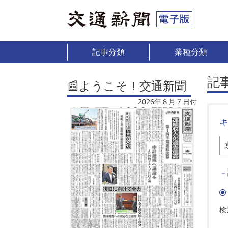
記事分類
業種分類
記
📰ようこそ！交通新聞
2026年８月７日付
－
検