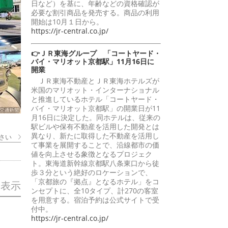
日など）を基に、年齢などの資格確認が
必要な割引商品を発売する。商品の利用
開始は10月１日から。
https://jr-central.co.jp/
👉ＪＲ東海グループ 「コートヤード・
バイ・マリオット京都駅」11月16日に
開業
ＪＲ東海不動産とＪＲ東海ホテルズが
米国のマリオット・インターナショナル
と推進しているホテル「コートヤード・
バイ・マリオット京都駅」の開業日が11
月16日に決定した。同ホテルは、従来の
駅ビルや保有不動産を活用した開発とは
異なり、新たに取得した不動産を活用し
さい
て事業を展開することで、沿線都市の価
値を向上させる象徴となるプロジェク
ト。東海道新幹線京都駅八条東口から徒
歩３分という絶好のロケーションで、
「京都旅の『拠点』となるホテル」をコ
を表示
ンセプトに、全10タイプ、計270の客室
を用意する。宿泊予約は公式サイトで受
付中。
https://jr-central.co.jp/