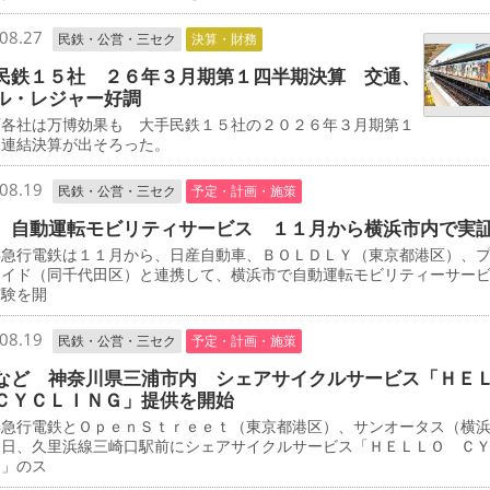
08.27
民鉄・公営・三セク
決算・財務
民鉄１５社 ２６年３月期第１四半期決算 交通、
ル・レジャー好調
各社は万博効果も 大手民鉄１５社の２０２６年３月期第１
期連結決算が出そろった。
08.19
民鉄・公営・三セク
予定・計画・施策
 自動運転モビリティサービス １１月から横浜市内で実
急行電鉄は１１月から、日産自動車、ＢＯＬＤＬＹ（東京都港区）、
エイド（同千代田区）と連携して、横浜市で自動運転モビリティーサー
実験を開
08.19
民鉄・公営・三セク
予定・計画・施策
など 神奈川県三浦市内 シェアサイクルサービス「ＨＥ
ＣＹＣＬＩＮＧ」提供を開始
急行電鉄とＯｐｅｎＳｔｒｅｅｔ（東京都港区）、サンオータス（横
３日、久里浜線三崎口駅前にシェアサイクルサービス「ＨＥＬＬＯ Ｃ
Ｇ」のス