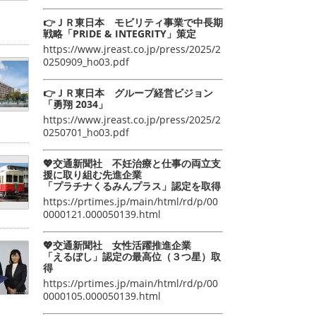
👉ＪＲ東日本 モビリティ事業で中長期
戦略「PRIDE & INTEGRITY」策定
https://www.jreast.co.jp/press/2025/2
0250909_ho03.pdf
👉ＪＲ東日本 グループ経営ビジョン
「勇翔 2034」
https://www.jreast.co.jp/press/2025/2
0250701_ho03.pdf
💖交通新聞社 不妊治療と仕事の両立支
援に取り組む先進企業
「プラチナくるみんプラス」認定を取得
https://prtimes.jp/main/html/rd/p/00
0000121.000050139.html
💖交通新聞社 女性活躍推進企業
「えるぼし」認定の最高位（３つ星）取
得
https://prtimes.jp/main/html/rd/p/00
0000105.000050139.html