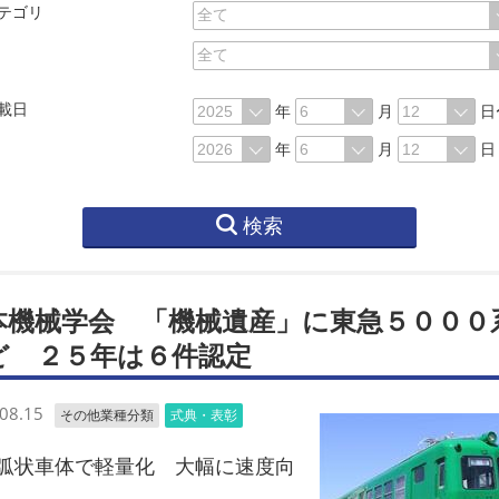
テゴリ
載日
年
月
日
年
月
日
検索
本機械学会 「機械遺産」に東急５０００
ど ２５年は６件認定
08.15
その他業種分類
式典・表彰
状車体で軽量化 大幅に速度向