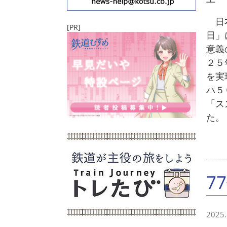
日本
[PR]
日」
意義
２５
を実
ハ５
「ス
た。
7
2025.