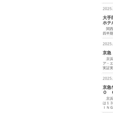
2025.
大手
ホテ
関西
四半
2025.
京急
京浜
ア・
実証
2025.
京急
Ｏ 
京浜
は１
ＩＮ