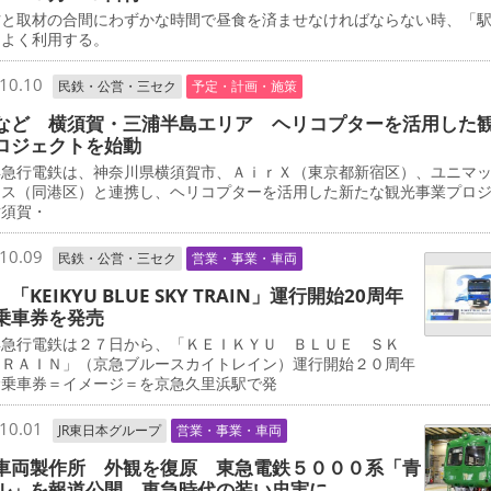
と取材の合間にわずかな時間で昼食を済ませなければならない時、「
をよく利用する。
10.10
民鉄・公営・三セク
予定・計画・施策
など 横須賀・三浦半島エリア ヘリコプターを活用した
ロジェクトを始動
急行電鉄は、神奈川県横須賀市、ＡｉｒＸ（東京都新宿区）、ユニマ
ャス（同港区）と連携し、ヘリコプターを活用した新たな観光事業プロ
横須賀・
10.09
民鉄・公営・三セク
営業・事業・車両
「KEIKYU BLUE SKY TRAIN」運行開始20周年
乗車券を発売
急行電鉄は２７日から、「ＫＥＩＫＹＵ ＢＬＵＥ ＳＫ
ＴＲＡＩＮ」（京急ブルースカイトレイン）運行開始２０周年
念乗車券＝イメージ＝を京急久里浜駅で発
10.01
JR東日本グループ
営業・事業・車両
車両製作所 外観を復原 東急電鉄５０００系「青
ル」を報道公開 東急時代の装い忠実に