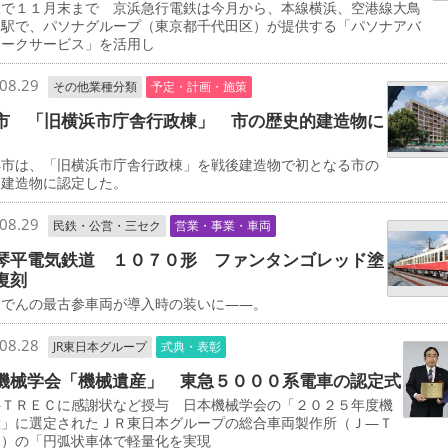
で１１月末まで 京浜急行電鉄は今月から、本線横浜、空港線大鳥
両駅で、パソナグループ（東京都千代田区）が提供する「パソナアバ
ワークサービス」を活用し
08.29
その他業種分類
予定・計画・施策
市 「旧横浜市庁舎行政棟」 市の歴史的建造物に
市は、「旧横浜市庁舎行政棟」を戦後建造物で初となる市の
的建造物に認定した。
08.29
民鉄・公営・三セク
営業・事業・車両
琴平電気鉄道 １０７０形 ファンタンゴレッド塗
復刻
でんの最古参車両が導入時の装いに――。
08.28
JR東日本グループ
式典・表彰
機械学会「機械遺産」 東急５０００系電車の認定式
ＴＲＥＣに感謝状など授与 日本機械学会の「２０２５年度機
産」に選定されたＪＲ東日本グループの総合車両製作所（Ｊ―Ｔ
Ｃ）の「円弧状車体で軽量化を実現