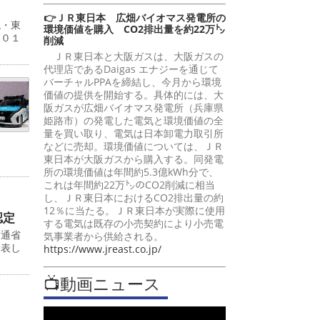
👉ＪＲ東日本 広畑バイオマス発電所の
現・東
環境価値を購入 CO2排出量を約22万㌧
５０１
削減
ＪＲ東日本と大阪ガスは、大阪ガスの
代理店であるDaigas エナジーを通じて
バーチャルPPAを締結し、今月から環境
価値の提供を開始する。具体的には、大
阪ガスが広畑バイオマス発電所（兵庫県
姫路市）の発電した電気と環境価値の全
量を買い取り、電気は日本卸電力取引所
などに売却。環境価値については、ＪＲ
東日本が大阪ガスから購入する。同発電
所の環境価値は年間約5.3億kWh分で、
これは年間約22万㌧のCO2削減に相当
し、ＪＲ東日本におけるCO2排出量の約
12％に当たる。ＪＲ東日本が実際に使用
認定
する電気は既存の小売契約により小売電
交通省
気事業者から供給される。
発表し
https://www.jreast.co.jp/
📺動画ニュース