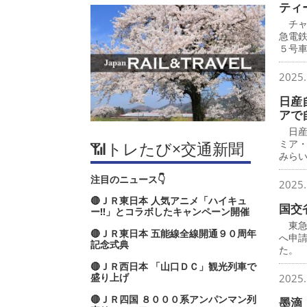
ティ
チャ
急電
５号
2025.
日産
アで
日産
ミア
📶トレたび×交通新聞
みら
注目のニュース👇
2025.
🔴ＪＲ東日本 人気アニメ「ハイキュ
国交
ー‼」とコラボしたキャンペーン開催
東急
🔴ＪＲ東日本 五能線全線開通９０周年
へ申
記念式典
た。
🔴ＪＲ西日本 「山口ＤＣ」観光列車で
盛り上げ
2025.
🔴ＪＲ四国 ８０００系アンパンマン列
墨滴