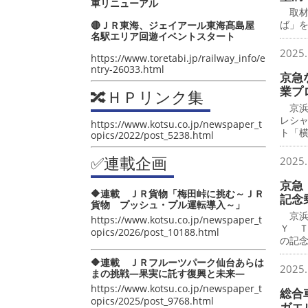
車リニューアル
取材
ば」
🔴ＪＲ東海、ジェイアール東海髙島屋
名駅エリア回遊イベントスタート
2025.
https://www.toretabi.jp/railway_info/e
ntry-26033.html
京急
業プ
🔀ＨＰリンク集
京浜
レシ
https://www.kotsu.co.jp/newspaper_t
ト「
opics/2022/post_5238.html
✅連載企画
2025.
京急 
🔶連載 ＪＲ貨物「梅田峠に挑む～ＪＲ
記念
貨物 プッシュ・プル運転導入～」
京浜
https://www.kotsu.co.jp/newspaper_t
Ｙ 
opics/2026/post_10188.html
の記
🔶連載 ＪＲフルーツパーク仙台あらは
2025.
まの挑戦―果実に託す復興と未来―
https://www.kotsu.co.jp/newspaper_t
総合
opics/2025/post_9768.html
ガエ