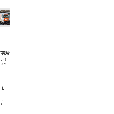
証実験
プレミ
ビスの
ＬＬ
浜市）
ＹＣＬ