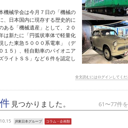
機械学会は今月７日の「機械の
に、日本国内に現存する歴史的に
のある「機械遺産」として、２０
年は新たに「円弧状車体で軽量化
現した東急５０００系電車」（デ
０１５）、軽自動車のパイオニア
ズライトＳＳ」など６件を認定し
全文読むにはログインしてくだ
7件
見つかりました。
61〜77件
10.15
JR東日本グループ
コラム・企画類