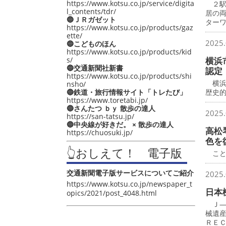
https://www.kotsu.co.jp/service/digita
２駅
l_contents/tdr/
居の
🔵ＪＲガゼット
ター
https://www.kotsu.co.jp/products/gaz
ette/
2025.
🔵こどものほん
https://www.kotsu.co.jp/products/kid
s/
横浜
🔵交通新聞社新書
認定
https://www.kotsu.co.jp/products/shi
横浜
nsho/
🔵鉄道・旅行情報サイト「トレたび」
歴史
https://www.toretabi.jp/
🔵さんたつ ｂｙ 散歩の達人
2025.
https://san-tatsu.jp/
🔵中央線が好きだ。 × 散歩の達人
高松
https://chuosuki.jp/
色を
👆おしえて！ 電子版
こと
交通新聞電子版サービスについてご紹介
2025.
https://www.kotsu.co.jp/newspaper_t
日本
opics/2021/post_4048.html
Ｊ―
械遺
ＲＥ