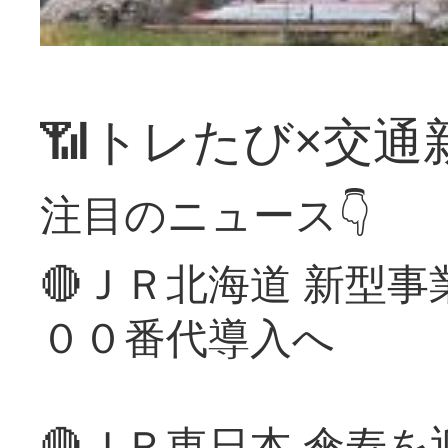
📶トレたび×交通
注目のニュース👇
🔴ＪＲ北海道 新型
００番代導入へ
🔴ＪＲ東日本 傘寿