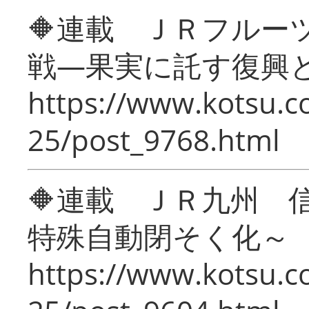
🔶連載 ＪＲフルー
戦―果実に託す復興
https://www.kotsu.c
25/post_9768.html
🔶連載 ＪＲ九州 
特殊自動閉そく化～
https://www.kotsu.c