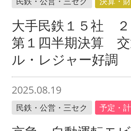
民鉄・公営・三セク
決算・財
大手民鉄１５社 ２
第１四半期決算 交
ル・レジャー好調
2025.08.19
民鉄・公営・三セク
予定・計