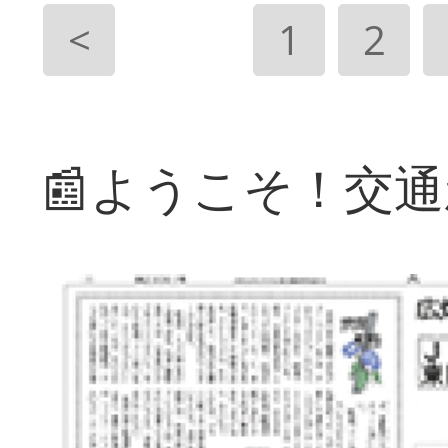
<
1
2
📰ようこそ！交