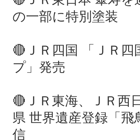
の一部に特別塗装
🔴ＪＲ四国 「ＪＲ
プ」発売
🔴ＪＲ東海、ＪＲ西
県 世界遺産登録「飛
信