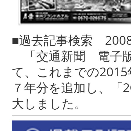
■過去記事検索 20
「交通新聞 電子版
て、これまでの201
７年分を追加し、「2
大しました