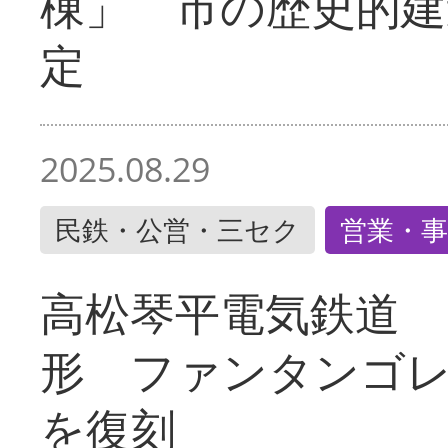
棟」 市の歴史的建
定
2025.08.29
民鉄・公営・三セク
営業・事
高松琴平電気鉄道 
形 ファンタンゴ
を復刻