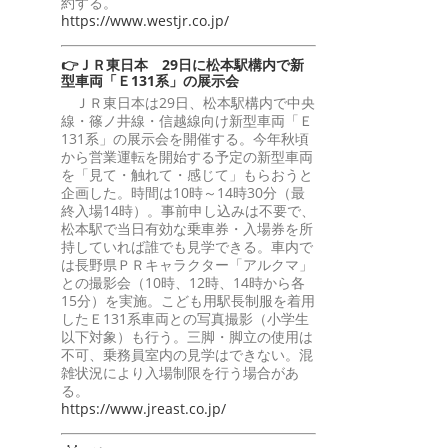
約する。
https://www.westjr.co.jp/
👉ＪＲ東日本 29日に松本駅構内で新
型車両「Ｅ131系」の展示会
ＪＲ東日本は29日、松本駅構内で中央
線・篠ノ井線・信越線向け新型車両「Ｅ
131系」の展示会を開催する。今年秋頃
から営業運転を開始する予定の新型車両
を「見て・触れて・感じて」もらおうと
企画した。時間は10時～14時30分（最
終入場14時）。事前申し込みは不要で、
松本駅で当日有効な乗車券・入場券を所
持していれば誰でも見学できる。車内で
は長野県ＰＲキャラクター「アルクマ」
との撮影会（10時、12時、14時から各
15分）を実施。こども用駅長制服を着用
したＥ131系車両との写真撮影（小学生
以下対象）も行う。三脚・脚立の使用は
不可、乗務員室内の見学はできない。混
雑状況により入場制限を行う場合があ
る。
https://www.jreast.co.jp/