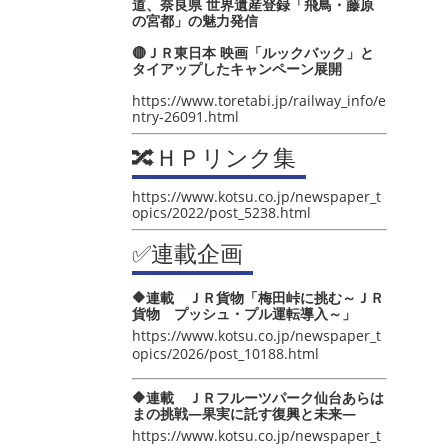
道、奈良県 世界遺産登録「飛鳥・藤原
の宮都」の魅力発信
🔴ＪＲ東日本 映画「ルックバック」と
タイアップしたキャンペーン展開
https://www.toretabi.jp/railway_info/e
ntry-26091.html
🔀ＨＰリンク集
https://www.kotsu.co.jp/newspaper_t
opics/2022/post_5238.html
✅連載企画
🔶連載 ＪＲ貨物「梅田峠に挑む～ＪＲ
貨物 プッシュ・プル運転導入～」
https://www.kotsu.co.jp/newspaper_t
opics/2026/post_10188.html
🔶連載 ＪＲフルーツパーク仙台あらは
まの挑戦―果実に託す復興と未来―
https://www.kotsu.co.jp/newspaper_t