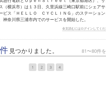
急行電鉄とＯｐｅｎＳｔｒｅｅｔ（東京都港区）、サ
ス（横浜市）は１３日、久里浜線三崎口駅前にシェアサ
ービス「ＨＥＬＬＯ ＣＹＣＬＩＮＧ」のステーション
、神奈川県三浦市内でのサービスを開始した。
全文読むにはログインしてくだ
7件
見つかりました。
81〜80件
1
2
3
4