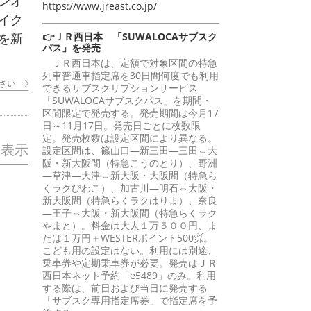
ンオ
https://www.jreast.co.jp/
イク
👉ＪＲ西日本 「SUWALOCAサブスク
を新
パス」を発売
ＪＲ西日本は、定額で対象区間の特急
列車普通車指定席を30日間何度でも利用
さい
できるサブスクリプションサービス
「SUWALOCAサブスクパス」を期間・
区間限定で発売する。発売期間は今月17
日～11月17日。発売日ごとに枚数限
定。発売枚数は設定区間により異なる。
を表示
設定区間は、篠山口―新三田―三田⇔大
阪・新大阪間（特急こうのとり）、野洲
―草津―大津⇔新大阪・大阪間（特急ら
くラクびわこ）、加古川―明石⇔大阪・
新大阪間（特急らくラクはりま）、奈良
―王子⇔大阪・新大阪間（特急らくラク
やまと）。料金は大人１万５００円、ま
たは１万円＋WESTERポイント500㌽。
こども用の設定はない。利用には別途、
乗車券や定期乗車券が必要。発売はＪＲ
西日本ネット予約「e5489」のみ。利用
する際は、前日および当日に発売する
「サブスク専用指定席券」で指定席を予