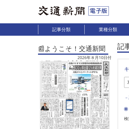
記事分類
業種分類
記
📰ようこそ！交通新聞
2026年８月10日付
－
検