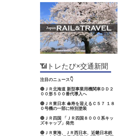
📶トレたび×交通新聞
注目のニュース👇
🔴ＪＲ北海道 新型事業用機関車ＤＤ２
００形５００番代導入へ
🔴ＪＲ東日本 傘寿を迎えるＣ５７ １８
０号機の一部に特別塗装
🔴ＪＲ四国 「ＪＲ四国８０００系キッ
ズキャップ」発売
🔴ＪＲ東海、ＪＲ西日本、近畿日本鉄