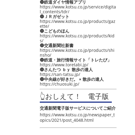
🔵鉄道ダイヤ情報アプリ
https://www.kotsu.co.jp/service/digita
l_contents/tdr/
🔵ＪＲガゼット
https://www.kotsu.co.jp/products/gaz
ette/
🔵こどものほん
https://www.kotsu.co.jp/products/kid
s/
🔵交通新聞社新書
https://www.kotsu.co.jp/products/shi
nsho/
🔵鉄道・旅行情報サイト「トレたび」
https://www.toretabi.jp/
🔵さんたつ ｂｙ 散歩の達人
https://san-tatsu.jp/
🔵中央線が好きだ。 × 散歩の達人
https://chuosuki.jp/
👆おしえて！ 電子版
交通新聞電子版サービスについてご紹介
https://www.kotsu.co.jp/newspaper_t
opics/2021/post_4048.html