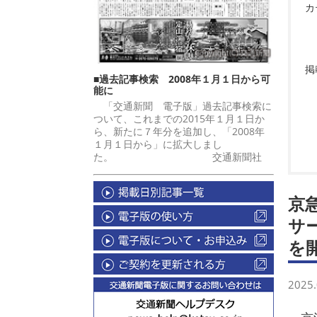
カ
掲
■過去記事検索 2008年１月１日から可
能に
「交通新聞 電子版」過去記事検索に
ついて、これまでの2015年１月１日か
ら、新たに７年分を追加し、「2008年
１月１日から」に拡大しまし
た。 交通新聞社
京
サ
を
2025.