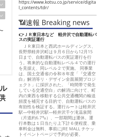
https://www.kotsu.co.jp/service/digita
l_contents/tdr/
📶速報 Breaking news
〜
👉ＪＲ東日本など 軽井沢で自動運転バ
スの実証運行
ＪＲ東日本と西武ホールディングス、
長野県軽井沢町は９月６日から12月15
日まで、自動運転バスの実証運行を行
う。将来的な自動運転レベル４での運行
を見据え、同レベル２で実施。 同事業
は、国土交通省の令和８年度「『交通空
白』解消等リ・デザイン全面展開プロジ
ェクト」に採択された。「時間帯で発生
ル
している交通空白」の解消に向けて、町
供
内の東西を移動する公共交通機関の輸送
頻度を補完する目的で、自動運転バスの
有効性を検証する。運行ルートは軽井沢
駅―中軽井沢駅―軽井沢千ケ滝温泉間
（片道約6.7㌔）、一部期間は運休。運
行本数は１日当たり上下計６便程度、乗
車料金は無料、事前にJRE MALL チケッ
トイベントページで予約が必要。