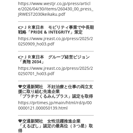
https://www.westjr.co.jp/press/articl
e/2026/04/30/items/260430_00_press_
JRWEST2030keikaku.pdf
👉ＪＲ東日本 モビリティ事業で中長期
戦略「PRIDE & INTEGRITY」策定
https://www.jreast.co.jp/press/2025/2
0250909_ho03.pdf
👉ＪＲ東日本 グループ経営ビジョン
「勇翔 2034」
https://www.jreast.co.jp/press/2025/2
0250701_ho03.pdf
💖交通新聞社 不妊治療と仕事の両立支
援に取り組む先進企業
「プラチナくるみんプラス」認定を取得
https://prtimes.jp/main/html/rd/p/00
0000121.000050139.html
💖交通新聞社 女性活躍推進企業
「えるぼし」認定の最高位（３つ星）取
得