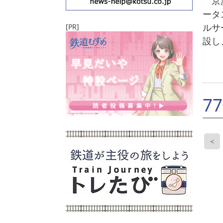
京浜
ータ
ルサ
[PR]
設し
7
<