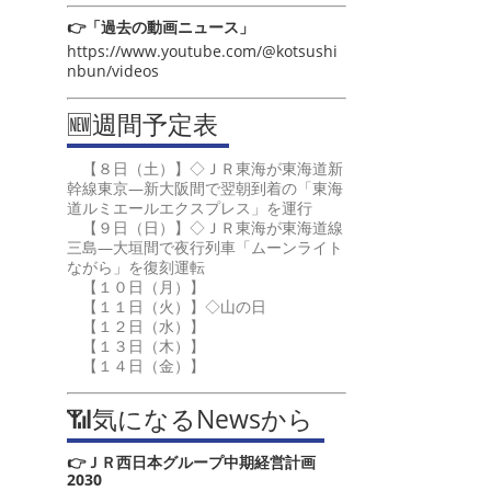
👉「過去の動画ニュース」
https://www.youtube.com/@kotsushi
nbun/videos
🆕週間予定表
【８日（土）】◇ＪＲ東海が東海道新
幹線東京―新大阪間で翌朝到着の「東海
道ルミエールエクスプレス」を運行
【９日（日）】◇ＪＲ東海が東海道線
三島―大垣間で夜行列車「ムーンライト
ながら」を復刻運転
【１０日（月）】
【１１日（火）】◇山の日
【１２日（水）】
【１３日（木）】
【１４日（金）】
📶気になるNewsから
👉ＪＲ西日本グループ中期経営計画
2030