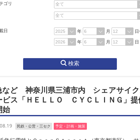
テゴリ
載日
年
月
日
年
月
日
検索
急など 神奈川県三浦市内 シェアサイク
ービス「ＨＥＬＬＯ ＣＹＣＬＩＮＧ」提
開始
08.19
民鉄・公営・三セク
予定・計画・施策