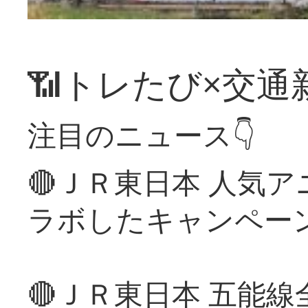
📶トレたび×交通
注目のニュース👇
🔴ＪＲ東日本 人気
ラボしたキャンペー
🔴ＪＲ東日本 五能