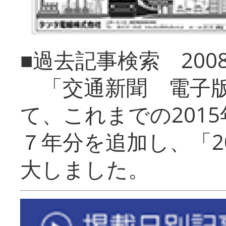
■過去記事検索 20
「交通新聞 電子版
て、これまでの201
７年分を追加し、「2
大しました