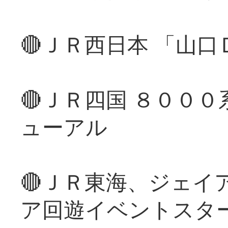
🔴ＪＲ西日本 「山
🔴ＪＲ四国 ８００
ューアル
🔴ＪＲ東海、ジェイ
ア回遊イベントスタ