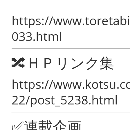
https://www.toretabi
033.html
🔀ＨＰリンク集
https://www.kotsu.c
22/post_5238.html
✅連載企画