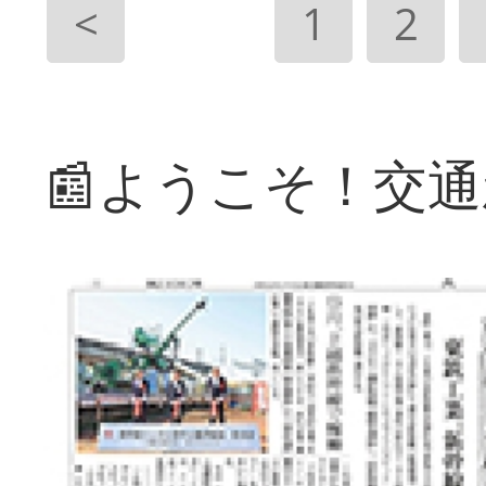
<
1
2
📰ようこそ！交