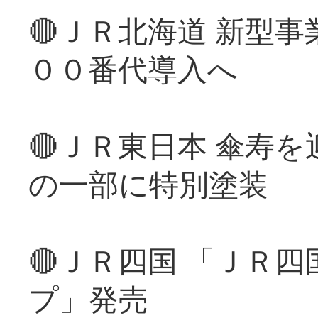
🔴ＪＲ北海道 新型
００番代導入へ
🔴ＪＲ東日本 傘寿
の一部に特別塗装
🔴ＪＲ四国 「ＪＲ
プ」発売