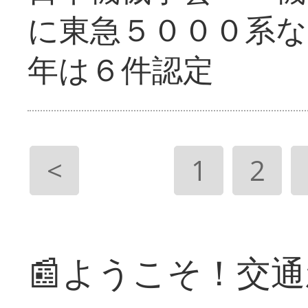
に東急５０００系な
年は６件認定
<
1
2
📰ようこそ！交