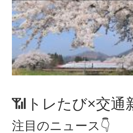
📶トレたび×交通
注目のニュース👇