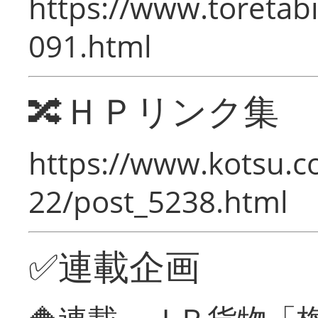
https://www.toretabi
091.html
🔀ＨＰリンク集
https://www.kotsu.c
22/post_5238.html
✅連載企画