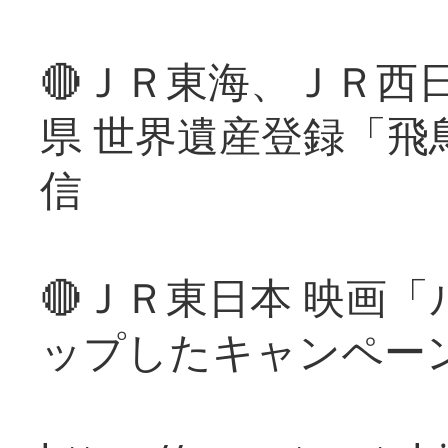
🔴ＪＲ東海、ＪＲ西
県 世界遺産登録「飛
信
🔴ＪＲ東日本 映画
ップしたキャンペー