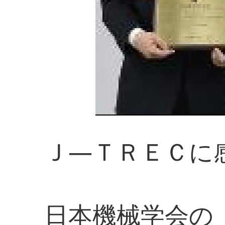
Ｊ―ＴＲＥＣに
日本機械学会の「