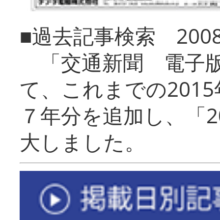
■過去記事検索 20
「交通新聞 電子版
て、これまでの201
７年分を追加し、「2
大しました