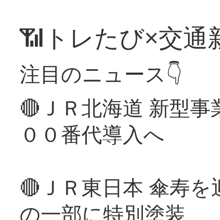
📶トレたび×交通
注目のニュース👇
🔴ＪＲ北海道 新型
００番代導入へ
🔴ＪＲ東日本 傘寿
の一部に特別塗装