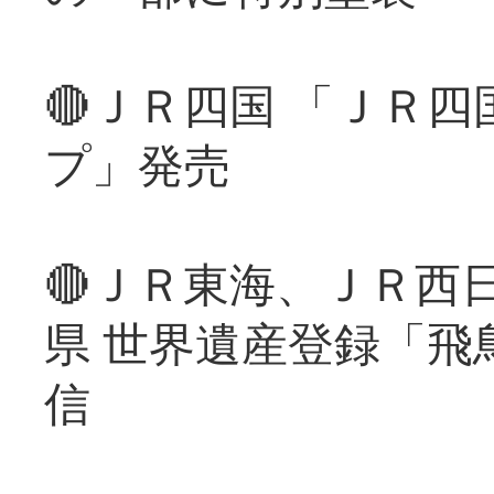
🔴ＪＲ四国 「ＪＲ
プ」発売
🔴ＪＲ東海、ＪＲ西
県 世界遺産登録「飛
信