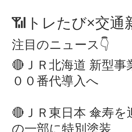
📶トレたび×交通
注目のニュース👇
🔴ＪＲ北海道 新型
００番代導入へ
🔴ＪＲ東日本 傘寿
の一部に特別塗装