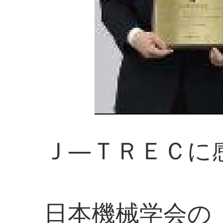
Ｊ―ＴＲＥＣに
日本機械学会の「