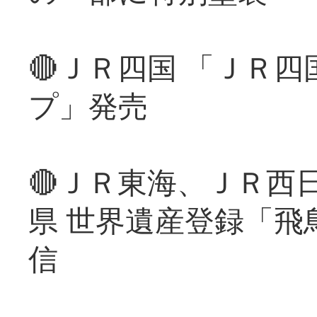
🔴ＪＲ四国 「ＪＲ
プ」発売
🔴ＪＲ東海、ＪＲ西
県 世界遺産登録「飛
信