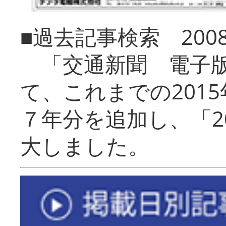
■過去記事検索 20
「交通新聞 電子版
て、これまでの201
７年分を追加し、「2
大しました