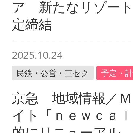
ア 新たなリゾー
定締結
2025.10.24
民鉄・公営・三セク
予定・計
京急 地域情報／Ｍ
イト「ｎｅｗｃａｌ
的にリニューアル