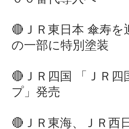
🔴ＪＲ東日本 傘寿
の一部に特別塗装
🔴ＪＲ四国 「ＪＲ
プ」発売
🔴ＪＲ東海、ＪＲ西