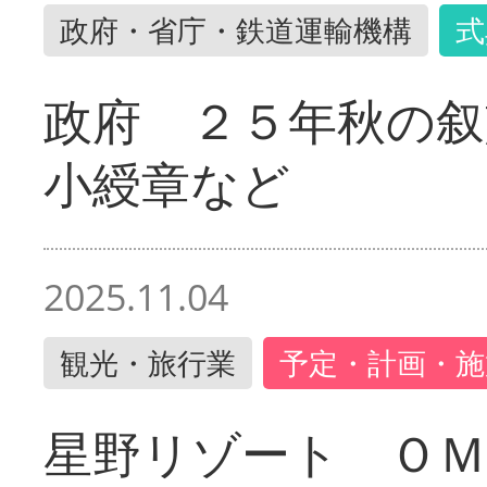
政府・省庁・鉄道運輸機構
式
政府 ２５年秋の叙
小綬章など
2025.11.04
観光・旅行業
予定・計画・施
星野リゾート ＯＭ