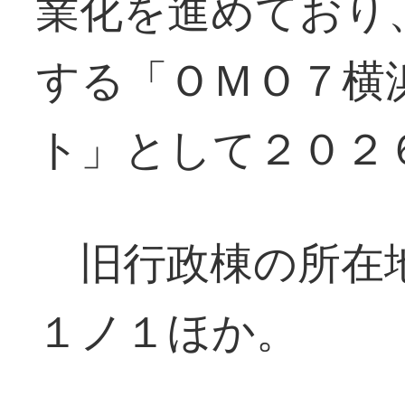
業化を進めており
する「ＯＭＯ７横
ト」として２０２
旧行政棟の所在地
１ノ１ほか。