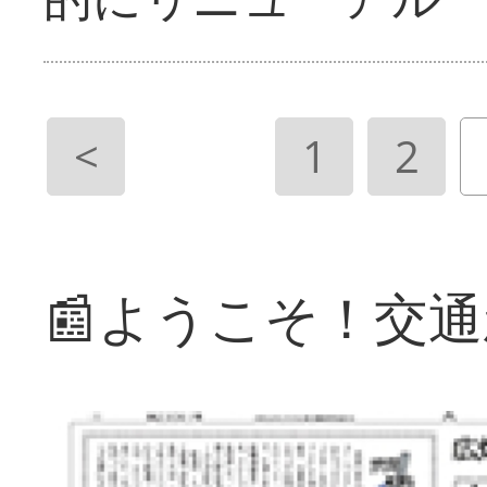
<
1
2
📰ようこそ！交