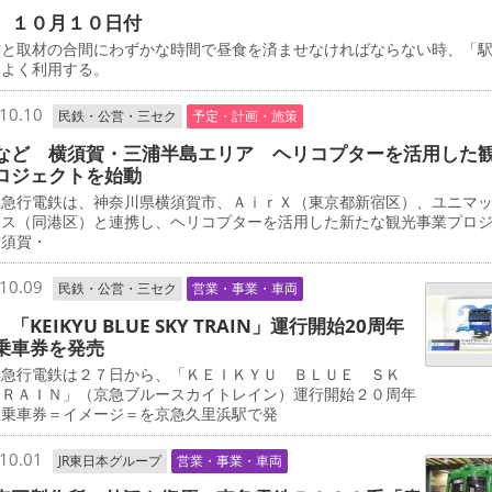
 １０月１０日付
と取材の合間にわずかな時間で昼食を済ませなければならない時、「
をよく利用する。
10.10
民鉄・公営・三セク
予定・計画・施策
など 横須賀・三浦半島エリア ヘリコプターを活用した
ロジェクトを始動
急行電鉄は、神奈川県横須賀市、ＡｉｒＸ（東京都新宿区）、ユニマ
ャス（同港区）と連携し、ヘリコプターを活用した新たな観光事業プロ
横須賀・
10.09
民鉄・公営・三セク
営業・事業・車両
「KEIKYU BLUE SKY TRAIN」運行開始20周年
乗車券を発売
急行電鉄は２７日から、「ＫＥＩＫＹＵ ＢＬＵＥ ＳＫ
ＴＲＡＩＮ」（京急ブルースカイトレイン）運行開始２０周年
念乗車券＝イメージ＝を京急久里浜駅で発
10.01
JR東日本グループ
営業・事業・車両