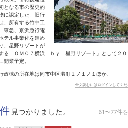
初となる市の歴史的
物に認定した。旧行
は、所有する竹中工
、東急、京浜急行電
ホテル事業化を進め
り、星野リゾートが
する「ＯＭＯ７横浜 ｂｙ 星野リゾート」として２０
に開業予定。
政棟の所在地は同市中区港町１ノ１ノ１ほか。
全文読むにはログインしてくだ
7件
見つかりました。
61〜77件