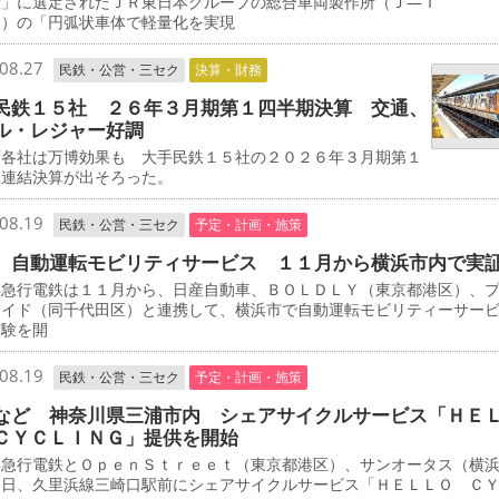
産」に選定されたＪＲ東日本グループの総合車両製作所（Ｊ―Ｔ
Ｃ）の「円弧状車体で軽量化を実現
08.27
民鉄・公営・三セク
決算・財務
民鉄１５社 ２６年３月期第１四半期決算 交通、
ル・レジャー好調
各社は万博効果も 大手民鉄１５社の２０２６年３月期第１
期連結決算が出そろった。
08.19
民鉄・公営・三セク
予定・計画・施策
 自動運転モビリティサービス １１月から横浜市内で実
急行電鉄は１１月から、日産自動車、ＢＯＬＤＬＹ（東京都港区）、
エイド（同千代田区）と連携して、横浜市で自動運転モビリティーサー
実験を開
08.19
民鉄・公営・三セク
予定・計画・施策
など 神奈川県三浦市内 シェアサイクルサービス「ＨＥ
ＣＹＣＬＩＮＧ」提供を開始
急行電鉄とＯｐｅｎＳｔｒｅｅｔ（東京都港区）、サンオータス（横
３日、久里浜線三崎口駅前にシェアサイクルサービス「ＨＥＬＬＯ Ｃ