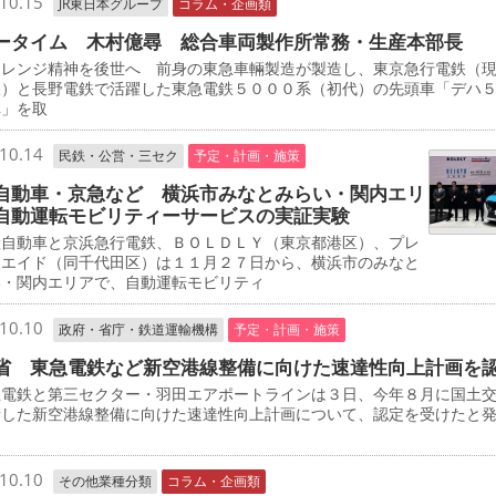
10.15
JR東日本グループ
コラム・企画類
ータイム 木村億尋 総合車両製作所常務・生産本部長
レンジ精神を後世へ 前身の東急車輛製造が製造し、東京急行電鉄（
鉄）と長野電鉄で活躍した東急電鉄５０００系（初代）の先頭車「デハ
車」を取
10.14
民鉄・公営・三セク
予定・計画・施策
自動車・京急など 横浜市みなとみらい・関内エリ
自動運転モビリティーサービスの実証実験
自動車と京浜急行電鉄、ＢＯＬＤＬＹ（東京都港区）、プレ
・エイド（同千代田区）は１１月２７日から、横浜市のみなと
い・関内エリアで、自動運転モビリティ
10.10
政府・省庁・鉄道運輸機構
予定・計画・施策
省 東急電鉄など新空港線整備に向けた速達性向上計画を
電鉄と第三セクター・羽田エアポートラインは３日、今年８月に国土
請した新空港線整備に向けた速達性向上計画について、認定を受けたと
10.10
その他業種分類
コラム・企画類