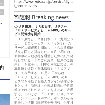
https://www.kotsu.co.jp/service/digita
l_contents/tdr/
📶速報 Breaking news
〜
👉ＪＲ東海、ＪＲ西日本、ＪＲ九州
「ＥＸサービス」と「ｅ5489」のサー
ビス間連携を開始
ＪＲ東海とＪＲ西日本、ＪＲ九州は６
日、「ＥＸサービス」と「ｅ5489」の
サービス間連携を開始し、さらなる機能
拡充を図ると発表した。９月15日には、
新幹線の自動改札を通過した際に紙で発
行している「ＥＸご利用票（座席のご案
内）」を電子化。列車や座席に加え、発
的
車番線や遅延・運休情報も「ＥＸアプ
リ」で表示する。10月20日からは、
「ＥＸサービス」と「ｅ5489」のサー
ビス間を移動する際のログイン操作が不
要となり、新幹線・在来線特急の予約情
報はそれぞれのアプリでをまとめて表示
する。このほか、「ＥＸサービス」でマ
イナンバーカードやマイナポータルから
取得した情報（障害者手帳情報、生年月