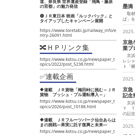
道、奈良県 世界遺産登録「飛鳥・藤原
墨滴
の宮都」の魅力発信
取材
🔴ＪＲ東日本 映画「ルックバック」と
ば」
タイアップしたキャンペーン展開
https://www.toretabi.jp/railway_info/e
2025.
ntry-26091.html
京急
🔀ＨＰリンク集
業プ
京浜
https://www.kotsu.co.jp/newspaper_t
レシ
opics/2022/post_5238.html
ト「
✅連載企画
2025.
京急 
🔶連載 ＪＲ貨物「梅田峠に挑む～ＪＲ
貨物 プッシュ・プル運転導入～」
記念
https://www.kotsu.co.jp/newspaper_t
京浜
opics/2026/post_10188.html
Ｙ 
の記
🔶連載 ＪＲフルーツパーク仙台あらは
まの挑戦―果実に託す復興と未来―
2025.
https://www.kotsu.co.jp/newspaper_t