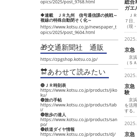
総合
opics/2025/post_9768.html
ガエ
🔶連載 ＪＲ九州 信号通信課の挑戦～
ＪＲ
複線の特殊自動閉そく化～
７日
（現
https://www.kotsu.co.jp/newspaper_t
opics/2025/post_9604.html
2025.
🎁交通新聞社 通販
京急
京浜
https://zpgshop.kotsu.co.jp/
（Ｓ
🔛あわせて読みたい
2025.
🔵ＪＲ時刻表
京急
https://www.kotsu.co.jp/products/jiko
験
ku/
京浜急
🔵旅の手帖
https://www.kotsu.co.jp/products/tab
を活
i/
する
🔵散歩の達人
https://www.kotsu.co.jp/products/san
2025.
po/
🔵鉄道ダイヤ情報
京急
https://www.kotsu.co.jp/products/dj/