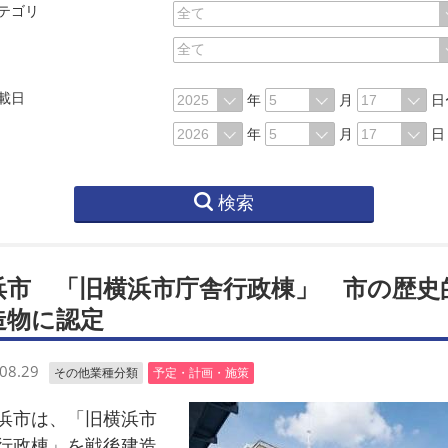
テゴリ
載日
年
月
日
年
月
日
検索
浜市 「旧横浜市庁舎行政棟」 市の歴史
造物に認定
08.29
その他業種分類
予定・計画・施策
市は、「旧横浜市
行政棟」を戦後建造