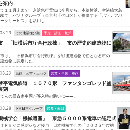
を案内
で１１月末まで 京浜急行電鉄は今月から、本線横浜、空港線大鳥
両駅で、パソナグループ（東京都千代田区）が提供する「パソナアバ
ワークサービス」を活用し
08.29
その他業種分類
予定・計画・施策
市 「旧横浜市庁舎行政棟」 市の歴史的建造物に
市は、「旧横浜市庁舎行政棟」を戦後建造物で初となる市の
的建造物に認定した。
08.29
民鉄・公営・三セク
営業・事業・車両
琴平電気鉄道 １０７０形 ファンタンゴレッド塗
復刻
でんの最古参車両が導入時の装いに――。
08.28
JR東日本グループ
式典・表彰
機械学会「機械遺産」 東急５０００系電車の認定式
ＴＲＥＣに感謝状など授与 日本機械学会の「２０２５年度機