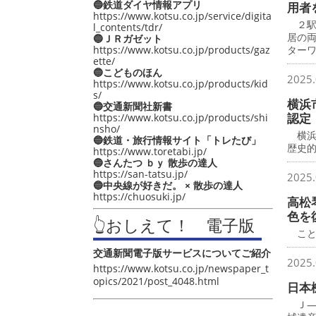
🔵鉄道ダイヤ情報アプリ
用者
https://www.kotsu.co.jp/service/digita
２駅
l_contents/tdr/
居の
🔵ＪＲガゼット
https://www.kotsu.co.jp/products/gaz
ター
ette/
🔵こどものほん
2025.
https://www.kotsu.co.jp/products/kid
s/
横浜
🔵交通新聞社新書
認定
https://www.kotsu.co.jp/products/shi
nsho/
横浜
🔵鉄道・旅行情報サイト「トレたび」
歴史
https://www.toretabi.jp/
🔵さんたつ ｂｙ 散歩の達人
https://san-tatsu.jp/
2025.
🔵中央線が好きだ。 × 散歩の達人
https://chuosuki.jp/
高松
色を
👆おしえて！ 電子版
こと
交通新聞電子版サービスについてご紹介
2025.
https://www.kotsu.co.jp/newspaper_t
opics/2021/post_4048.html
日本
Ｊ―