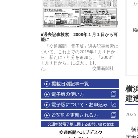
カ
掲
■過去記事検索 2008年１月１日から可
能に
「交通新聞 電子版」過去記事検索に
ついて、これまでの2015年１月１日か
ら、新たに７年分を追加し、「2008年
１月１日から」に拡大しまし
た。 交通新聞社
横
建
2025.
横浜
庁舎