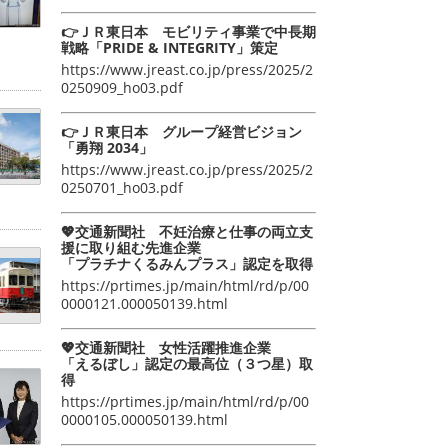
👉ＪＲ東日本 モビリティ事業で中長期
戦略「PRIDE & INTEGRITY」策定
https://www.jreast.co.jp/press/2025/2
0250909_ho03.pdf
👉ＪＲ東日本 グループ経営ビジョン
「勇翔 2034」
https://www.jreast.co.jp/press/2025/2
0250701_ho03.pdf
💖交通新聞社 不妊治療と仕事の両立支
援に取り組む先進企業
「プラチナくるみんプラス」認定を取得
https://prtimes.jp/main/html/rd/p/00
0000121.000050139.html
💖交通新聞社 女性活躍推進企業
「えるぼし」認定の最高位（３つ星）取
得
https://prtimes.jp/main/html/rd/p/00
0000105.000050139.html