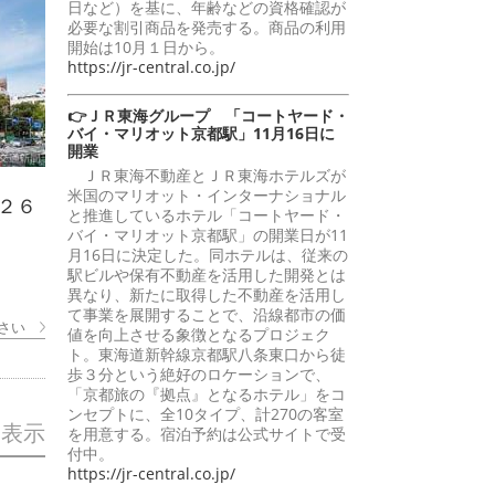
日など）を基に、年齢などの資格確認が
必要な割引商品を発売する。商品の利用
開始は10月１日から。
https://jr-central.co.jp/
👉ＪＲ東海グループ 「コートヤード・
バイ・マリオット京都駅」11月16日に
開業
ＪＲ東海不動産とＪＲ東海ホテルズが
米国のマリオット・インターナショナル
２６
と推進しているホテル「コートヤード・
バイ・マリオット京都駅」の開業日が11
月16日に決定した。同ホテルは、従来の
駅ビルや保有不動産を活用した開発とは
異なり、新たに取得した不動産を活用し
て事業を展開することで、沿線都市の価
さい
値を向上させる象徴となるプロジェク
ト。東海道新幹線京都駅八条東口から徒
歩３分という絶好のロケーションで、
「京都旅の『拠点』となるホテル」をコ
ンセプトに、全10タイプ、計270の客室
を表示
を用意する。宿泊予約は公式サイトで受
付中。
https://jr-central.co.jp/