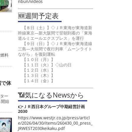
nbun/videos
🆕週間予定表
【８日（土）】◇ＪＲ東海が東海道新
幹線東京―新大阪間で翌朝到着の「東海
道ルミエールエクスプレス」を運行
【９日（日）】◇ＪＲ東海が東海道線
三島―大垣間で夜行列車「ムーンライト
ながら」を復刻運転
空燃料
【１０日（月）】
【１１日（火）】◇山の日
【１２日（水）】
【１３日（木）】
【１４日（金）】
宿で体
📶気になるNewsから
プター
ら開始
👉ＪＲ西日本グループ中期経営計画
2030
https://www.westjr.co.jp/press/articl
e/2026/04/30/items/260430_00_press_
JRWEST2030keikaku.pdf