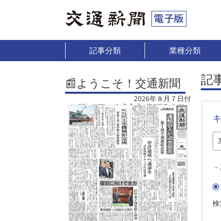
記事分類
業種分類
記
📰ようこそ！交通新聞
2026年８月７日付
－
検