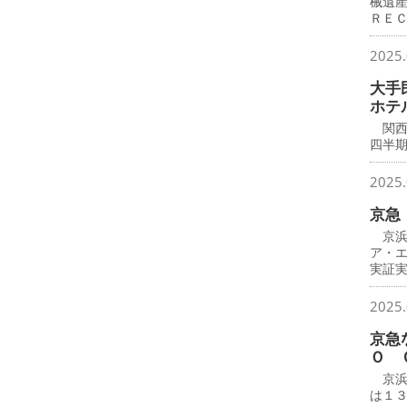
械遺
ＲＥ
2025.
大手
ホテ
関西
四半
2025.
京急
京浜
ア・
実証
2025.
京急
Ｏ 
京浜
は１