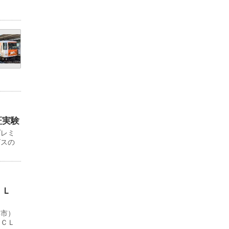
証実験
プレミ
ビスの
ＬＬ
浜市）
ＹＣＬ