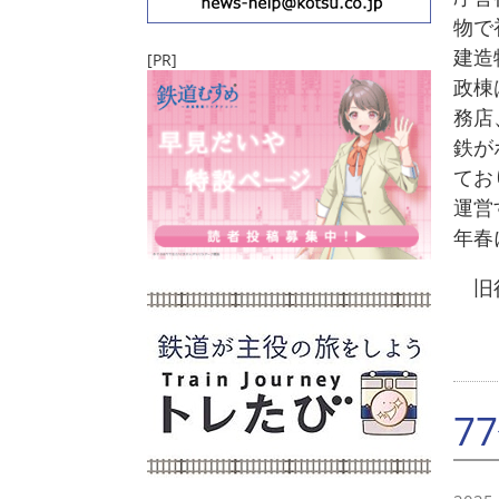
物で
建造
[PR]
政棟
務店
鉄が
てお
運営
年春
旧行
7