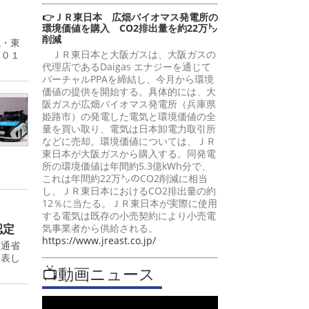
👉ＪＲ東日本 広畑バイオマス発電所の
環境価値を購入 CO2排出量を約22万㌧
削減
現・東
ＪＲ東日本と大阪ガスは、大阪ガスの
５０１
代理店であるDaigas エナジーを通じて
バーチャルPPAを締結し、今月から環境
価値の提供を開始する。具体的には、大
阪ガスが広畑バイオマス発電所（兵庫県
姫路市）の発電した電気と環境価値の全
量を買い取り、電気は日本卸電力取引所
などに売却。環境価値については、ＪＲ
東日本が大阪ガスから購入する。同発電
所の環境価値は年間約5.3億kWh分で、
これは年間約22万㌧のCO2削減に相当
し、ＪＲ東日本におけるCO2排出量の約
12％に当たる。ＪＲ東日本が実際に使用
する電気は既存の小売契約により小売電
認定
気事業者から供給される。
https://www.jreast.co.jp/
交通省
発表し
📺動画ニュース