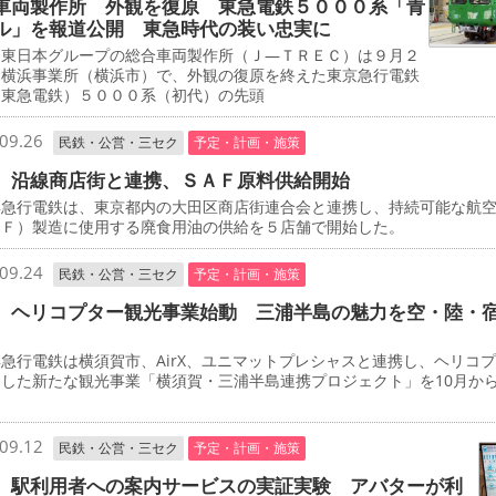
車両製作所 外観を復原 東急電鉄５０００系「青
ル」を報道公開 東急時代の装い忠実に
東日本グループの総合車両製作所（Ｊ―ＴＲＥＣ）は９月２
、横浜事業所（横浜市）で、外観の復原を終えた東京急行電鉄
・東急電鉄）５０００系（初代）の先頭
09.26
民鉄・公営・三セク
予定・計画・施策
 沿線商店街と連携、ＳＡＦ原料供給開始
急行電鉄は、東京都内の大田区商店街連合会と連携し、持続可能な航
ＡＦ）製造に使用する廃食用油の供給を５店舗で開始した。
09.24
民鉄・公営・三セク
予定・計画・施策
 ヘリコプター観光事業始動 三浦半島の魅力を空・陸・
行電鉄は横須賀市、AirX、ユニマットプレシャスと連携し、ヘリコ
用した新たな観光事業「横須賀・三浦半島連携プロジェクト」を10月か
。
09.12
民鉄・公営・三セク
予定・計画・施策
 駅利用者への案内サービスの実証実験 アバターが利